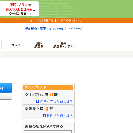
サイトのご利用方法
ヘルプ/問い合わせ
予約照会・変更・キャンセル
マイページ
海外
海外
ゴルフ
航空券
航空券+ホテル
約
0
クリップした宿とは？
0
最近見た宿とは？