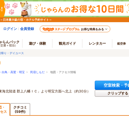
 ～日本最大級の宿・ホテル予約サイト～
ログイン
会員登録
お得な特典をみる
ゃらんパック
遊び・体験
観光ガイド
レンタカー
航空券
（交通＋宿泊）
日帰り・デイユース
・白鳥・高鷲・明宝
>
民宿しもだ
> 地図・アクセス情報
空室検索・予
海北陸道 郡上八幡ＩＣ」より明宝方面へ北上（約30分）
クリップする
図・
クチコミ
セス
(59件)