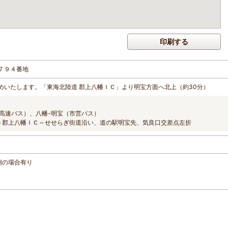
印刷する
７９４番地
めいたします。「東海北陸道 郡上八幡ＩＣ」より明宝方面へ北上（約30分）
高速バス）、八幡-明宝（市営バス）
～郡上八幡ＩＣ～せせらぎ街道沿い、道の駅明宝先、気良口交差点左折
規制の場合有り