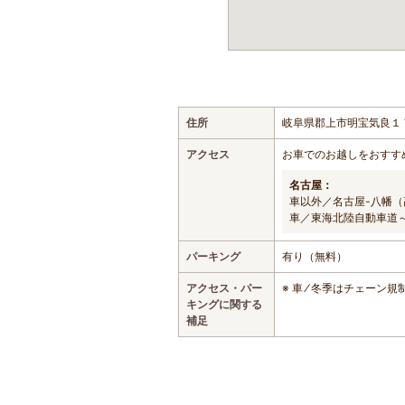
住所
岐阜県郡上市明宝気良１
アクセス
お車でのお越しをおすす
名古屋：
車以外／名古屋-八幡（
車／東海北陸自動車道
パーキング
有り（無料）
アクセス・パー
※ 車 ⁄ 冬季はチェーン
キングに関する
補足
おすすめの遊び・体験スポット