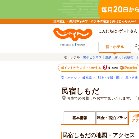
国内旅行・海外旅行や宿・ホテルの宿泊予約はじゃらんnet
こんにちは♪ゲストさん
じ
宿・ホテル
宿・ホテル
出張ビジネス
温泉・露天
高級宿
ポイントがたまる・つかえる
宿・ホテル
>
岐阜県
>
郡上・美濃・関
>
郡上八幡
民宿しもだ
お車でのお越しをおすすめいたします。「東
地
基本情報
料金・宿泊プラン
アク
民宿しもだの地図・アクセス