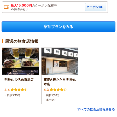
15,000
最大
円
の
クーポン配布中
クーポンGET
※利用条件あり
宿泊プランをみる
周辺の飲食店情報
明神丸 ひろめ市場店
藁焼き鰹たたき 明神丸
本店
4.4
4.3
・徒歩で15分
・徒歩で10分
・車で5分
すべての飲食店情報をみる