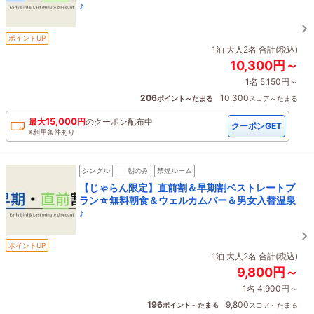
♪
ポイントUP
1泊 大人2名 合計(税込)
10,300円～
1名 5,150円～
206
10,300
ポイント～たまる
スコア～たまる
15,000
最大
円
の
クーポン配布中
クーポンGET
※利用条件あり
シングル
朝のみ
禁煙ルーム
【じゃらん限定】直前割＆早期割ベストレートプ
ラン☆無料朝食＆ウェルカムバー＆男女入替温泉
♪
ポイントUP
1泊 大人2名 合計(税込)
9,800円～
1名 4,900円～
196
9,800
ポイント～たまる
スコア～たまる