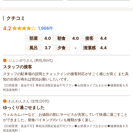
クチコミ
4.2
1,968件
部屋
4.0
朝食
4.0
接客
4.4
風呂
3.7
夕食
-
清潔感
4.4
ジュンボウさん (男性/60代)
スタッフの接客
スタッフの駐車場の説明とチェックインの接客対応がすごく感じが良く また高
知の出張が有れば宿泊お願いしたいです。
【日程変更・返金不可】事前決済限定返金不可プラン◆お部屋タイプおまかせ◆健康朝食＆天
然温泉無料！
わんわんさん (女性/20代)
ゆっくり過ごせました
ウェルカムバーなど、お値段の割にサービスが充実していて快適に過ごすこと
ができました。朝食バイキングのパンも種類が多く楽し…
【日程変更・返金不可】事前決済限定返金不可プラン◆お部屋タイプおまかせ◆健康朝食＆天
然温泉無料！