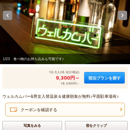
1/23
食べ物のお持ち込みも可能です♪
1泊 大人2名 合計(税込)
9,300円～
宿泊プランを探す
1名 4,650円～
ウェルカムバー&男女入替温泉＆健康朝食が無料♪平面駐車場有♪
クーポンを確認する
写真をみる
宿をクリップ