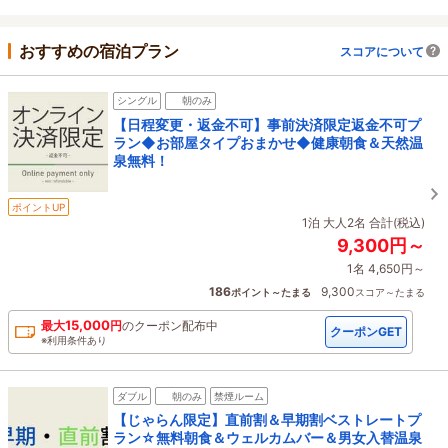
おすすめの宿泊プラン
スコアについて
シングル
朝のみ
【日程変更・返金不可】事前決済限定返金不可プ
ラン◆お部屋タイプおまかせ◆健康朝食＆天然温
泉無料！
ポイントUP
1泊 大人2名 合計(税込)
9,300円～
1名 4,650円～
186
9,300
ポイント～たまる
スコア～たまる
15,000
最大
円
の
クーポン配布中
クーポンGET
※利用条件あり
ダブル
朝のみ
禁煙ルーム
【じゃらん限定】直前割＆早期割ベストレートプ
ラン☆無料朝食＆ウェルカムバー＆男女入替温泉