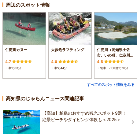
周辺のスポット情報
仁淀川カヌー
大歩危ラフティング
仁淀川（高知県土佐
市、いの町、仁淀川
町、越知町、日高村、
4.7
4.6
4.5
高知市）
・車で83分
・車で44分
・電車、バス他で70分
すべてのスポット情報をみる
高知県のじゃらんニュース関連記事
【高知】柏島のおすすめ観光スポット9選！
絶景ビーチやダイビング体験も＜2025＞