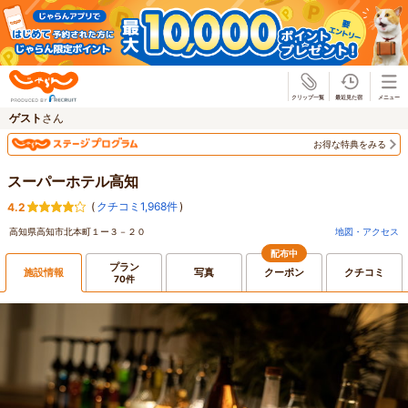
じゃらん
ゲスト
さん
お得な特典をみる
スーパーホテル高知
(
クチコミ1,968件
)
4.2
高知県高知市北本町１ー３－２０
地図・アクセス
配布中
プラン
施設情報
写真
クーポン
クチコミ
70件