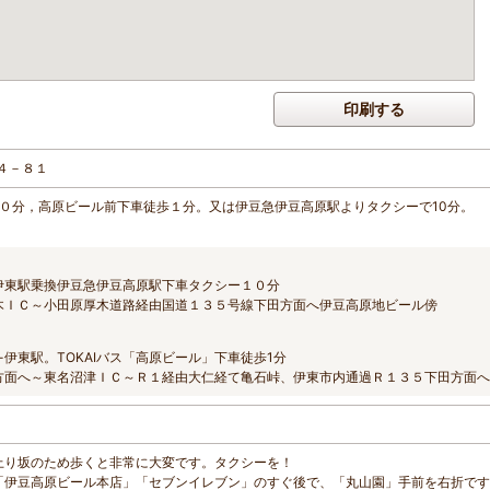
印刷する
４－８１
２０分，高原ビール前下車徒歩１分。又は伊豆急伊豆高原駅よりタクシーで10分。
伊東駅乗換伊豆急伊豆高原駅下車タクシー１０分
木ＩＣ～小田原厚木道路経由国道１３５号線下田方面へ伊豆高原地ビール傍
-伊東駅。TOKAIバス「高原ビール」下車徒歩1分
方面へ～東名沼津ＩＣ～Ｒ１経由大仁経て亀石峠、伊東市内通過Ｒ１３５下田方面へ
らは上り坂のため歩くと非常に大変です。タクシーを！
沿い「伊豆高原ビール本店」「セブンイレブン」のすぐ後で、「丸山園」手前を右折で