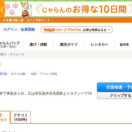
 ～日本最大級の宿・ホテル予約サイト～
ログイン
会員登録
お得な特典をみる
ゃらんパック
遊び・体験
観光ガイド
レンタカー
航空券
（交通＋宿泊）
日帰り・デイユース
羅巴館 ガラスの城
> 地図・アクセス情報
空室検索・予
前下車徒歩１分。又は伊豆急伊豆高原駅よりタクシーで10
クリップする
図・
クチコミ
セス
(100件)