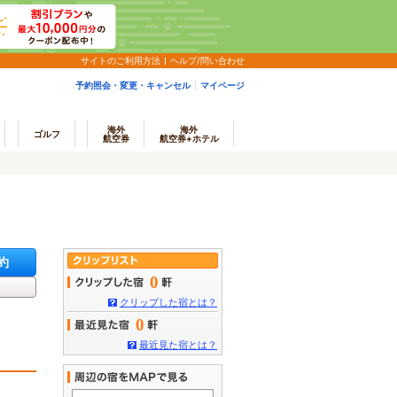
サイトのご利用方法
ヘルプ/問い合わせ
予約照会・変更・キャンセル
マイページ
海外
海外
ゴルフ
航空券
航空券+ホテル
約
0
クリップした宿とは？
0
最近見た宿とは？