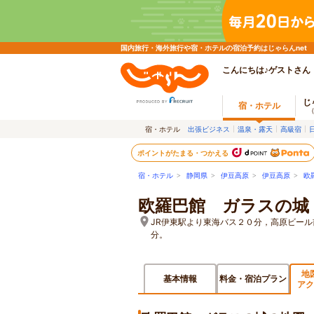
国内旅行・海外旅行や宿・ホテルの宿泊予約はじゃらんnet
こんにちは♪ゲストさん
じ
宿・ホテル
宿・ホテル
出張ビジネス
温泉・露天
高級宿
ポイントがたまる・つかえる
宿・ホテル
>
静岡県
>
伊豆高原
>
伊豆高原
>
欧
欧羅巴館 ガラスの城
JR伊東駅より東海バス２０分，高原ビール
分。
地
基本情報
料金・宿泊プラン
アク