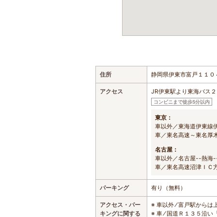
住所
静岡県伊東市富戸１１０
アクセス
JR伊東駅より東海バス
コンビニまで徒歩5分以内
東京：
車以外／東海道伊東線
車／東名高速～東名厚
名古屋：
車以外／名古屋--熱海-
車／東名高速沼津ＩＣ
パーキング
有り（無料）
アクセス・パー
※ 車以外 ⁄ 富戸駅か
キングに関する
※ 車 ⁄ 国道Ｒ１３５