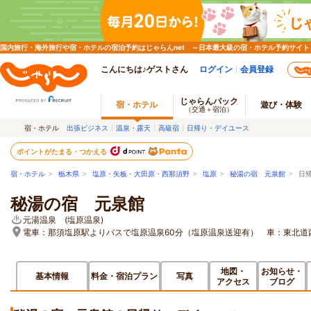
国内旅行・海外旅行や宿・ホテルの宿泊予約はじゃらんnet ～日本最大級の宿・ホテル予約サイト
こんにちは♪ゲストさん
ログイン
会員登録
じゃらんパック
宿・ホテル
遊び・体験
（交通＋宿泊）
宿・ホテル
出張ビジネス
温泉・露天
高級宿
日帰り・デイユース
ポイントがたまる・つかえる
宿・ホテル
>
栃木県
>
塩原・矢板・大田原・西那須野
>
塩原
>
秘湯の宿 元泉館
> 日
秘湯の宿 元泉館
元湯温泉 (塩原温泉)
電車：那須塩原駅よりバスで塩原温泉60分（塩原温泉送迎有） 車：東北道
地図・
お知らせ・
基本情報
料金・宿泊プラン
写真
アクセス
ブログ