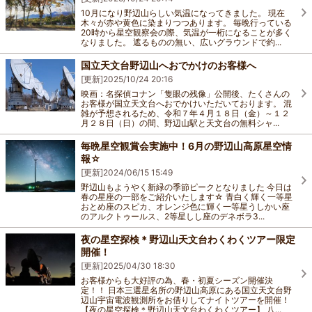
10月になり野辺山らしい気温になってきました。 現在
木々が赤や黄色に染まりつつあります。 毎晩行っている
20時から星空観察会の際、気温が一桁になることが多く
なりました。 遮るものの無い、広いグラウンドで約...
国立天文台野辺山へおでかけのお客様へ
[更新]
2025/10/24 20:16
映画：名探偵コナン「隻眼の残像」公開後、たくさんの
お客様が国立天文台へおでかけいただいております。 混
雑が予想されるため、令和７年４月１８日（金）～１２
月２８日（日）の間、野辺山駅と天文台の無料シャ...
毎晩星空観賞会実施中！6月の野辺山高原星空情
報☆
[更新]
2024/06/15 15:49
野辺山もようやく新緑の季節ピークとなりました 今日は
春の星座の一部をご紹介いたします☆ 青白く輝く一等星
おとめ座のスピカ、オレンジ色に輝く一等星うしかい座
のアルクトゥールス、2等星しし座のデネボラ3...
夜の星空探検＊野辺山天文台わくわくツアー限定
開催！
[更新]
2025/04/30 18:30
お客様からも大好評の為、春・初夏シーズン開催決
定！！ 日本三選星名所の野辺山高原にある国立天文台野
辺山宇宙電波観測所をお借りしてナイトツアーを開催！
【夜の星空探検＊野辺山天文台わくわくツアー】 八...