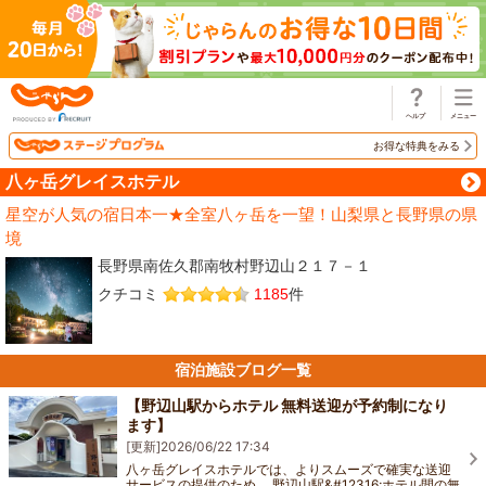
じゃらん
お得な特典をみる
八ヶ岳グレイスホテル
星空が人気の宿日本一★全室八ヶ岳を一望！山梨県と長野県の県
境
長野県南佐久郡南牧村野辺山２１７－１
クチコミ
1185
件
宿泊施設ブログ一覧
【野辺山駅からホテル 無料送迎が予約制になり
ます】
[更新]
2026/06/22 17:34
八ヶ岳グレイスホテルでは、よりスムーズで確実な送迎
サービスの提供のため、 野辺山駅&#12316;ホテル間の無