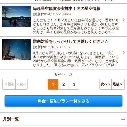
毎晩星空観賞会実施中！冬の星空情報
[更新]
2024/01/22 09:29
こんにちは！ １月２月といえば年間を通して一番寒い月
かもしれません。が今年は例年よりも温かい気もします
がしっかり防寒対策して星を楽しみましょう☆ 現在夜空
の方は、早くも春の星座がちらほらと見えはじめて...
防寒対策をしっかりしてお越しください☆
[更新]
2023/10/23 15:37
0月になり野辺山らしい気温になってきました。 現在
木々が赤や黄色に染まりつつあります。 毎晩行っている
20時から星空観察会の際、気温が一桁になることが多く
なりました。 遮るものの無い、広いグラウンドで約3...
1/74ページ
1
2
3
|< 最初
< 前へ
次へ >
最後 >|
料金・宿泊プラン一覧をみる
月別一覧