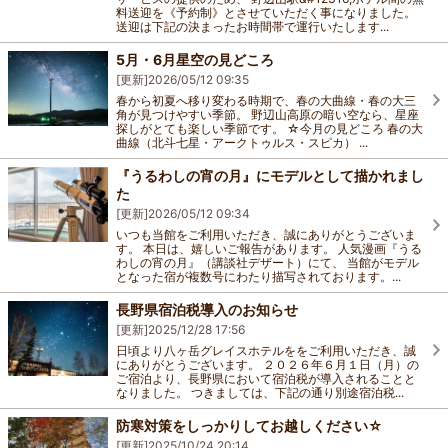
料送迎を《予約制》とさせていただく事になりました。
送迎は下記の決まったお時間帯で運行いたします...
5月・6月星空の見どころ
[更新]
2026/05/12 09:35
春から初夏へ移り変わる時期で、春の大曲線・春の大三
角が見つけやすい季節。 野辺山高原の暗い空なら、星座
探しがとても楽しい季節です。 ☆今月の見どころ 春の大
曲線（北斗七星・アークトゥルス・スピカ） ...
『うるわしの宵の月』にモデルとして描かれまし
た
[更新]
2026/05/12 09:34
いつも当館をご利用いただき、誠にありがとうございま
す。 本日は、嬉しいご報告があります。 人気漫画『うる
わしの宵の月』（講談社デザート）にて、 当館がモデル
となった宿が複数号にわたり描写されております。...
長野県宿泊税導入のお知らせ
[更新]
2025/12/28 17:56
日頃より八ヶ岳グレイスホテルををご利用いただき、誠
にありがとうございます。 ２０２６年６月１日（月）の
ご宿泊より、長野県において宿泊税が導入されることと
なりました。 つきましては、下記の通り別途宿泊税...
防寒対策をしっかりしてお越しください☆
[更新]
2025/10/24 20:14