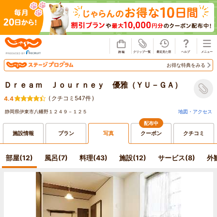
じゃらん
お得な特典をみる
Ｄｒｅａｍ Ｊｏｕｒｎｅｙ 優雅（ＹＵ－ＧＡ）
(
クチコミ547件
)
4.4
静岡県伊東市八幡野１２４９－１２５
地図・アクセス
配布中
施設情報
プラン
写真
クーポン
クチコミ
部屋(12)
風呂(7)
料理(43)
施設(12)
サービス(8)
外観