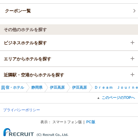
クーポン一覧
その他のホテルを探す
ビジネスホテルを探す
エリアからホテルを探す
静岡県
近隣駅・空港からホテルを探す
伊豆高原
静岡県
宿・ホテル
静岡県
伊豆高原
伊豆高原
Ｄｒｅａｍ Ｊｏｕｒｎ
伊豆高原駅
伊豆高原
城ケ崎海岸駅
このページのTOPへ
▲
伊豆高原駅
伊豆高原駅
プライバシーポリシー
表示：
スマートフォン版
PC版
(C) Recruit Co., Ltd.