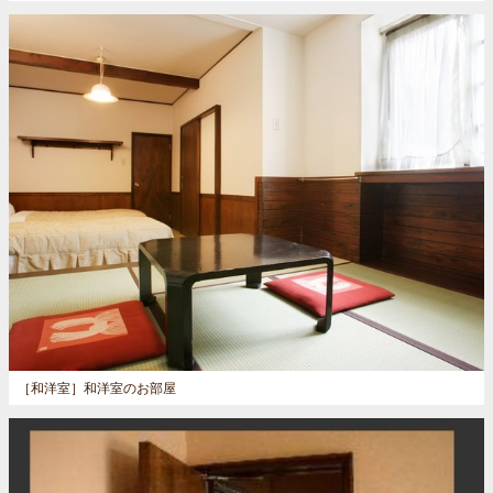
［和洋室］
和洋室のお部屋