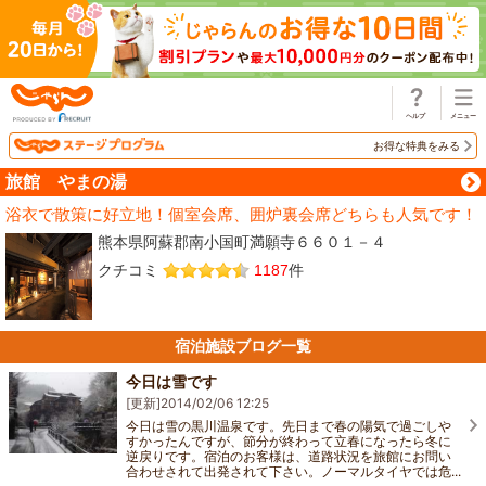
じゃらん
お得な特典をみる
旅館 やまの湯
浴衣で散策に好立地！個室会席、囲炉裏会席どちらも人気です！
熊本県阿蘇郡南小国町満願寺６６０１－４
クチコミ
1187
件
宿泊施設ブログ一覧
今日は雪です
[更新]
2014/02/06 12:25
今日は雪の黒川温泉です。先日まで春の陽気で過ごしや
すかったんですが、節分が終わって立春になったら冬に
逆戻りです。宿泊のお客様は、道路状況を旅館にお問い
合わせされて出発されて下さい。ノーマルタイヤでは危...