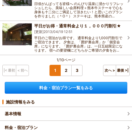
日頃がんばってる皆様へ のんびり温泉に浸かりリフレッ
シュしたら、美味しい会席料理＋熊本牛ステーキで心も
身体も十二分にご満足して頂きたい！と思いこのプラン
を作りました（＾O＾） ステーキは、熊本県産の...
平日がお得・通常料金より１，０００円割引★
[更新]
2013/04/19 12:51
平日のご宿泊がお得です。 通常料金より1,000円割引で
ご宿泊できます。 夕食は、「囲炉裏会席」か「個室会
席」になります。「囲炉裏会席」は、一日五組限定にな
ります。 宿への要望欄にどちらかご希望の夕食をお...
1/10ページ
1
2
3
|< 最初
< 前へ
次へ >
最後 >|
料金・宿泊プラン一覧をみる
施設情報をみる
基本情報
料金・宿泊プラン