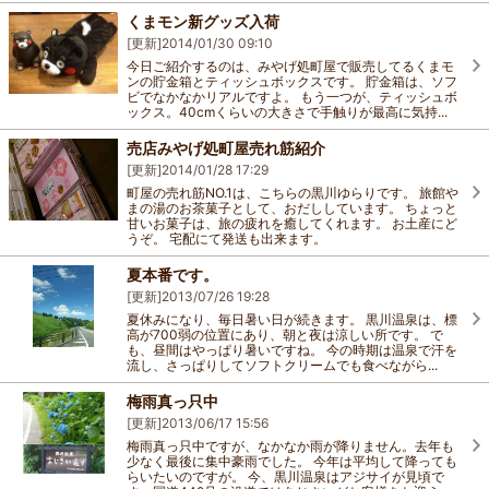
くまモン新グッズ入荷
[更新]
2014/01/30 09:10
今日ご紹介するのは、みやげ処町屋で販売してるくまモ
ンの貯金箱とティッシュボックスです。 貯金箱は、ソフ
ビでなかなかリアルですよ。 もう一つが、ティッシュボ
ックス。40cmくらいの大きさで手触りが最高に気持...
売店みやげ処町屋売れ筋紹介
[更新]
2014/01/28 17:29
町屋の売れ筋NO.1は、こちらの黒川ゆらりです。 旅館や
まの湯のお茶菓子として、おだししています。 ちょっと
甘いお菓子は、旅の疲れを癒してくれます。 お土産にど
うぞ。 宅配にて発送も出来ます。
夏本番です。
[更新]
2013/07/26 19:28
夏休みになり、毎日暑い日が続きます。 黒川温泉は、標
高が700弱の位置にあり、朝と夜は涼しい所です。 で
も、昼間はやっぱり暑いですね。 今の時期は温泉で汗を
流し、さっぱりしてソフトクリームでも食べながら...
梅雨真っ只中
[更新]
2013/06/17 15:56
梅雨真っ只中ですが、なかなか雨が降りません。去年も
少なく最後に集中豪雨でした。 今年は平均して降っても
らいたいのですが。 今、黒川温泉はアジサイが見頃で