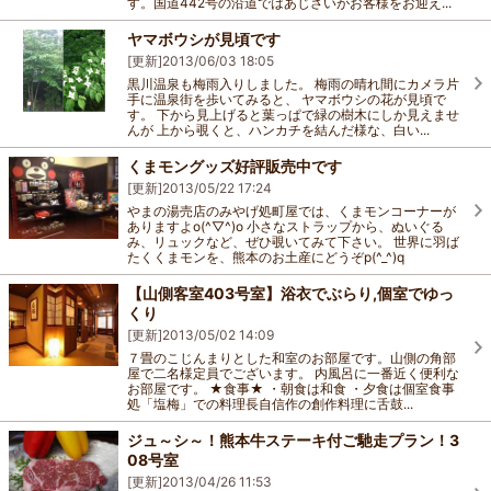
す。国道442号の沿道ではあじさいがお客様をお迎え...
ヤマボウシが見頃です
[更新]
2013/06/03 18:05
黒川温泉も梅雨入りしました。 梅雨の晴れ間にカメラ片
手に温泉街を歩いてみると、 ヤマボウシの花が見頃で
す。 下から見上げると葉っぱで緑の樹木にしか見えませ
んが 上から覗くと、ハンカチを結んだ様な、白い...
くまモングッズ好評販売中です
[更新]
2013/05/22 17:24
やまの湯売店のみやげ処町屋では、くまモンコーナーが
ありますよo(^▽^)o 小さなストラップから、ぬいぐる
み、リュックなど、ぜひ覗いてみて下さい。 世界に羽ば
たくくまモンを、熊本のお土産にどうぞp(^_^)q
【山側客室403号室】浴衣でぶらり,個室でゆっ
くり
[更新]
2013/05/02 14:09
７畳のこじんまりとした和室のお部屋です。山側の角部
屋で二名様定員でございます。 内風呂に一番近く便利な
お部屋です。 ★食事★ ・朝食は和食 ・夕食は個室食事
処「塩梅」での料理長自信作の創作料理に舌鼓...
ジュ～シ～！熊本牛ステーキ付ご馳走プラン！3
08号室
[更新]
2013/04/26 11:53