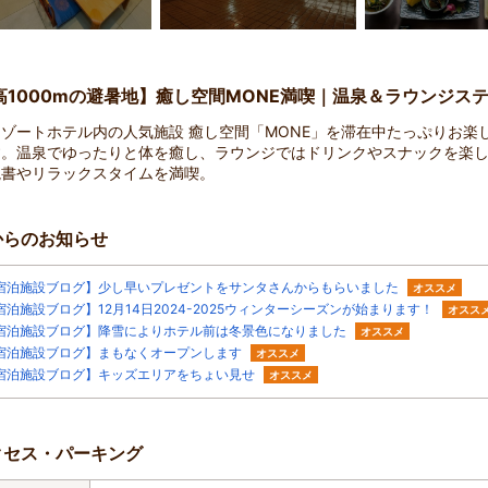
高1000mの避暑地】癒し空間MONE満喫｜温泉＆ラウンジス
ゾートホテル内の人気施設 癒し空間「MONE」を滞在中たっぷりお楽
す。温泉でゆったりと体を癒し、ラウンジではドリンクやスナックを楽
読書やリラックスタイムを満喫。
からのお知らせ
宿泊施設ブログ】少し早いプレゼントをサンタさんからもらいました
オススメ
宿泊施設ブログ】12月14日2024-2025ウィンターシーズンが始まります！
オスス
宿泊施設ブログ】降雪によりホテル前は冬景色になりました
オススメ
宿泊施設ブログ】まもなくオープンします
オススメ
宿泊施設ブログ】キッズエリアをちょい見せ
オススメ
クセス・パーキング