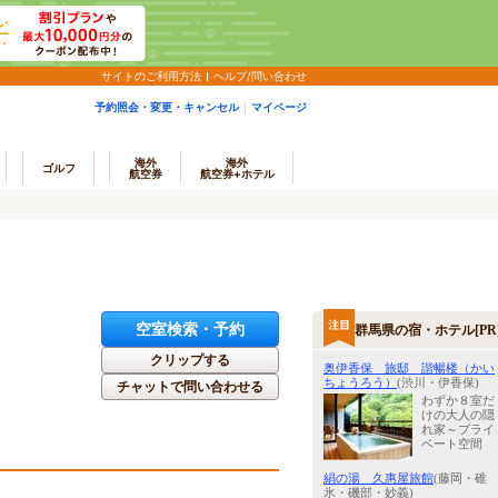
サイトのご利用方法
ヘルプ/問い合わせ
予約照会・変更・キャンセル
マイページ
海外
海外
ゴルフ
航空券
航空券+ホテル
空室検索・予約
群馬県の宿・ホテル[PR
クリップする
奥伊香保 旅邸 諧暢楼（かい
ちょうろう）
(渋川・伊香保)
チャットで問い合わせる
わずか８室だ
けの大人の隠
れ家～プライ
ベート空間
絹の湯 久惠屋旅館
(藤岡・碓
氷・磯部・妙義)