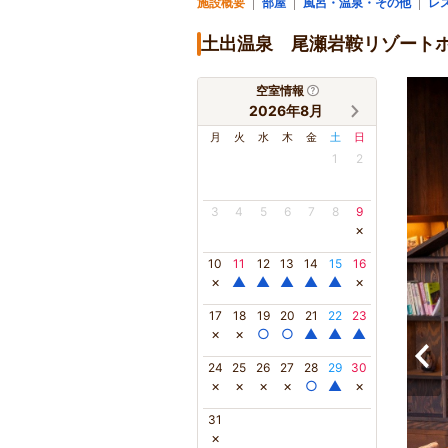
施設概要
部屋
風呂・温泉・その他
レ
土出温泉 尾瀬岩鞍リゾート
空室情報
2026年8月
月
火
水
木
金
土
日
1
2
3
4
5
6
7
8
9
×
10
11
12
13
14
15
16
×
▲
▲
▲
▲
▲
×
17
18
19
20
21
22
23
×
×
○
○
▲
▲
▲
24
25
26
27
28
29
30
×
×
×
×
○
▲
×
31
×