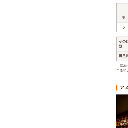
男
0
その
設
風呂
・基本
ご希望
ア