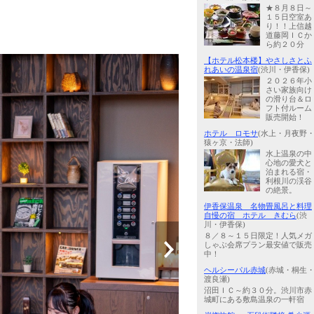
★８月８日～
１５日空室あ
り！！上信越
道藤岡ＩＣか
ら約２０分
【ホテル松本楼】やさしさとふ
れあいの温泉宿
(渋川・伊香保)
２０２６年小
さい家族向け
の滑り台＆ロ
フト付ルーム
販売開始！
ホテル ロモサ
(水上・月夜野
猿ヶ京・法師)
水上温泉の中
心地の愛犬と
泊まれる宿・
利根川の渓谷
の絶景。
伊香保温泉 名物畳風呂と料理
自慢の宿 ホテル きむら
(渋
川・伊香保)
８／８～１５日限定！人気メガ
しゃぶ会席プラン最安値で販売
中！
ヘルシーパル赤城
(赤城・桐生
渡良瀬)
沼田ＩＣ～約３０分。渋川市赤
城町にある敷島温泉の一軒宿