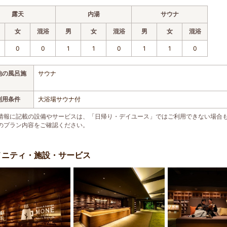
露天
内湯
サウナ
女
混浴
男
女
混浴
男
女
混浴
0
0
1
1
0
1
1
0
他の風呂施
サウナ
利用条件
大浴場サウナ付
情報に記載の設備やサービスは、「日帰り・デイユース」ではご利用できない場合
のプラン内容をご確認ください。
メニティ・施設・サービス