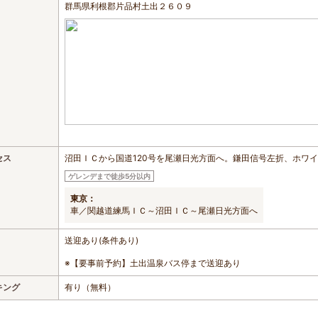
群馬県利根郡片品村土出２６０９
セス
沼田ＩＣから国道120号を尾瀬日光方面へ。鎌田信号左折、ホワ
ゲレンデまで徒歩5分以内
東京：
車／関越道練馬ＩＣ～沼田ＩＣ～尾瀬日光方面へ
送迎あり(条件あり)
※【要事前予約】土出温泉バス停まで送迎あり
キング
有り（無料）