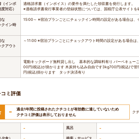
書（インボ
適格請求書（インボイス）の要件を満たした領収書を発行します。
制度対応）
※適格請求書発行事業者の登録状態については、国税庁公表サイトを
的な
15:00～ ※宿泊プランごとにチェックイン時間の設定がある場合は
ックイン時
的な
～11:00 ※宿泊プランごとにチェックアウト時間の設定がある場合
ックアウト
電動キックボード無料貸し出し 基本的な調味料有り バーベキュー
00円(税込)が掛かります 木炭持ち込み自由です3kg700円(税込)
円(税込)掛かります タッチ決済有り
チコミ評価
過去1年間に投稿されたクチコミが有効数に達していないため
-
合
ク
クチコミ評価は表示しておりません
-
風呂
-
（夕食）
-
接客・サービス
-