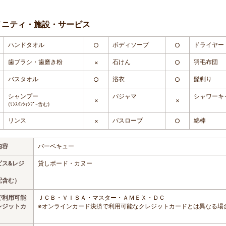
メニティ・施設・サービス
ハンドタオル
ボディソープ
ドライヤー
○
○
歯ブラシ・歯磨き粉
石けん
羽毛布団
×
○
バスタオル
浴衣
髭剃り
○
○
シャンプー
パジャマ
シャワーキ
×
×
(ﾘﾝｽｲﾝｼｬﾝﾌﾟｰ含む)
リンス
バスローブ
綿棒
×
○
内容
バーベキュー
ビス&レジ
貸しボード・カヌー
配含む）
で利用可能
ＪＣＢ・ＶＩＳＡ・マスター・ＡＭＥＸ・ＤＣ
レジットカ
※オンラインカード決済で利用可能なクレジットカードとは異なる場