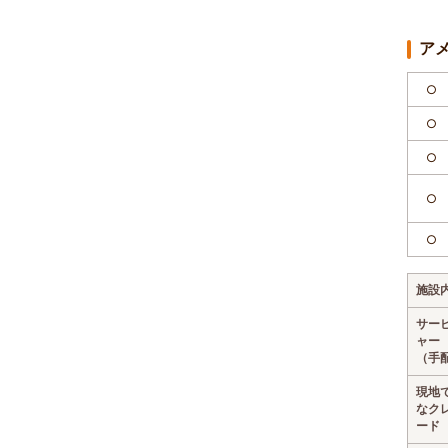
ア
○
○
○
○
○
施設
サー
ャー
（手
現地
なク
ード