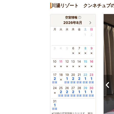
川湯リゾート クンネチュプ
空室情報
2026年8月
月
火
水
木
金
土
日
1
2
3
4
5
6
7
8
9
×
×
×
×
10
11
12
13
14
15
16
×
×
×
×
×
×
×
17
18
19
20
21
22
23
2
1
2
2
1
1
×
部屋
部屋
部屋
部屋
部屋
部屋
24
25
26
27
28
29
30
2
2
2
1
1
1
×
部屋
部屋
部屋
部屋
部屋
部屋
31
1
部屋
※1泊時の空室情報となります。連泊