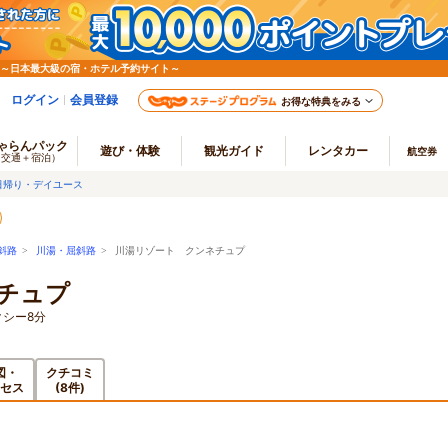
 ～日本最大級の宿・ホテル予約サイト～
ログイン
会員登録
お得な特典をみる
ゃらんパック
遊び・体験
観光ガイド
レンタカー
航空券
（交通＋宿泊）
日帰り・デイユース
斜路
>
川湯・屈斜路
> 川湯リゾート クンネチュプ
チュプ
クシー8分
図・
クチコミ
セス
(8件)