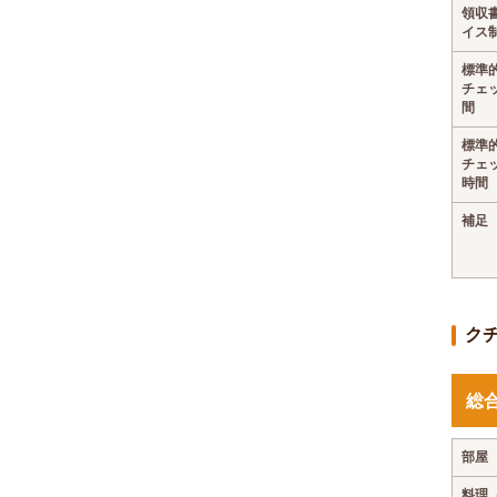
領収
イス
標準
チェ
間
標準
チェ
時間
補足
ク
総
部屋
料理