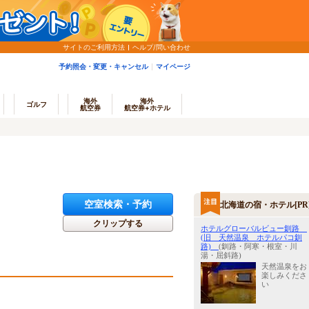
サイトのご利用方法
ヘルプ/問い合わせ
予約照会・変更・キャンセル
マイページ
海外
海外
ゴルフ
航空券
航空券+ホテル
空室検索・予約
北海道の宿・ホテル[PR
クリップする
ホテルグローバルビュー釧路
(旧 天然温泉 ホテルパコ釧
路)
(釧路・阿寒・根室・川
湯・屈斜路)
天然温泉をお
楽しみくださ
い