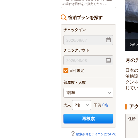
の場合は日付をご指定ください。
宿泊プランを探す
チェックイン
2
/
5
チェックアウト
月の
日本
日付未定
泊施
クン
部屋数・人数
じて
大人
子供
0名
ア
再検索
住所
検索条件とアイコンについて