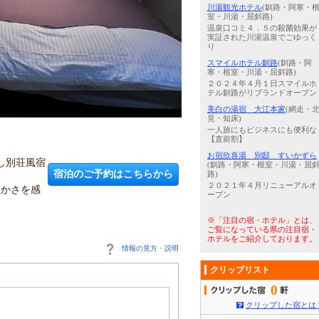
川湯観光ホテル
(釧路・阿寒・
室・川湯・屈斜路)
温泉口コミ４．５の殺菌効果が
実証された川湯温泉でごゆっく
り
スマイルホテル釧路
(釧路・阿
寒・根室・川湯・屈斜路)
２０２４年４月１日スマイルホ
テル釧路がリブランドオープン
3
/
5
お部屋
美白の湯宿 大江本家
(網走・
見・知床)
一人旅にもビジネスにも便利な
【直前割】
お宿欣喜湯 別邸 すいかずら
し別荘風宿
(釧路・阿寒・根室・川湯・屈
宿泊のご予約はこちらから
路)
２０２１年４月リニューアルオ
温かさを感
ープン
※「注目の宿・ホテル」とは、
ご覧になっている県の注目宿・
ホテルをご紹介しております。
情報の見方・説明
クリップリスト
0
クリップした宿とは