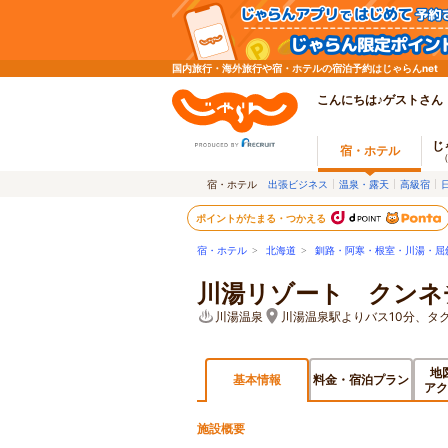
国内旅行・海外旅行や宿・ホテルの宿泊予約はじゃらんnet
こんにちは♪ゲストさん
じ
宿・ホテル
宿・ホテル
出張ビジネス
温泉・露天
高級宿
ポイントがたまる・つかえる
宿・ホテル
>
北海道
>
釧路・阿寒・根室・川湯・屈
川湯リゾート クンネ
川湯温泉
川湯温泉駅よりバス10分、タ
地
基本情報
料金・宿泊プラン
アク
施設概要