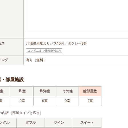
セス
川湯温泉駅よりバス10分、タクシー8分
コンビニまで徒歩5分以内
キング
有り（無料）
屋・部屋施設
室
和室
和洋室
その他
総部屋数
室
0室
0室
0室
2室
の内訳（部屋タイプと広さ）
ングル
ダブル
ツイン
スイート