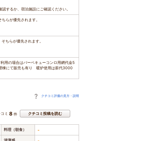
確認するか、宿泊施設にご確認ください。
、そちらが優先されます。
は、そちらが優先されます。
ご利用の場合はバーベキューコンロ用網代金5
で管理棟にて販売も有り 暖炉使用は薪代3000
クチコミ評価の見方・説明
8
チコミ
クチコミ投稿を読む
件
料理（朝食）
-
清潔感
-