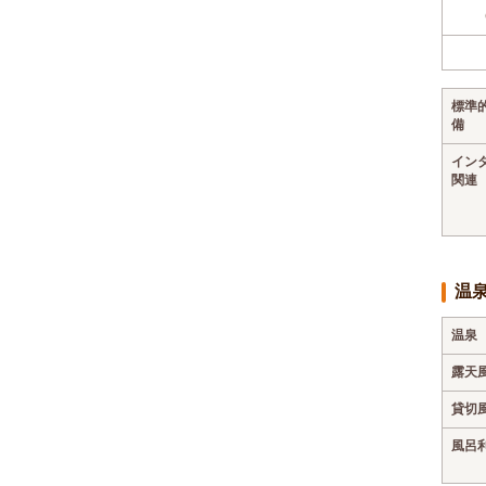
標準
備
イン
関連
温
温泉
露天
貸切
風呂