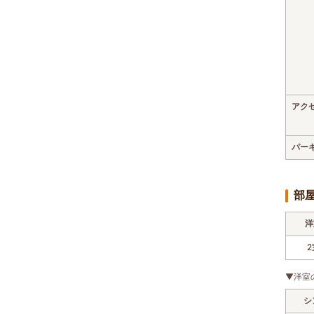
アク
パー
部
洋
2
▼洋室
シ