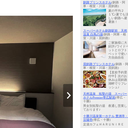
釧路プリンスホテル
(釧路・阿
寒・根室・川湯・屈斜路)
夏の平均２
１℃♪夏でも
しい釧路へ避
暑旅！
スーパーホテル釧路駅前 天然
温泉 白鳥の湯
(釧路・阿寒・根
室・川湯・屈斜路)
ご家族様に大
好評♪ワイド
ットとロフト
ベットで使い
方自由自在
屈斜路プリンスホテル
(釧路・
寒・根室・川湯・屈斜路)
【直前予約受
付中】次のお
休みは屈斜路
湖畔でリフレ
ッシュ♪
天然温泉 拓聖の湯 スーパー
ホテルPremier帯広駅前
(帯広・
十勝)
男女別拓聖の湯 夜通し営業し
ております♪
十勝川温泉第一ホテル 豊洲亭・
豆陽亭
(帯広・十勝)
足湯カフェＨＡＲＵＮＩＲＥ