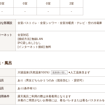
0室
0室
0室
2室
-
-
-
-
的な部屋設
全室バストイレ・全室シャワー・全室冷暖房・テレビ・空の冷蔵庫
ターネット
全室対応
[接続方法] 無線LAN
[PC貸し出し] なし
[インターネット接続] 無料
泉・風呂
川湯温泉(天然温泉100%)
※人工温泉含まず
温泉掛け流し
風呂
あり（男女どちらか１つのみ（混浴含む）・貸切可）
風呂
あり(条件有り)
利用条件
露天風呂ご利用の際は水着着用となります
水着のご用意がないお客様には、着るパレオまたは着るバスタオルを