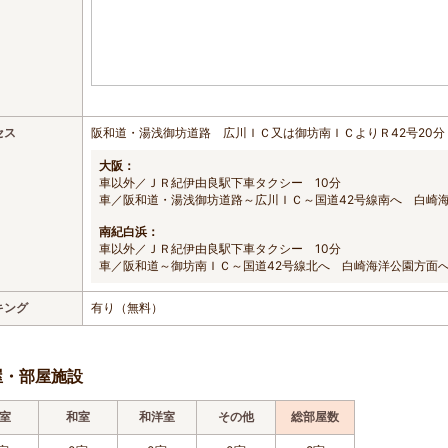
セス
阪和道・湯浅御坊道路 広川ＩＣ又は御坊南ＩＣよりＲ42号20分
大阪：
車以外／ＪＲ紀伊由良駅下車タクシー 10分
車／阪和道・湯浅御坊道路～広川ＩＣ～国道42号線南へ 白崎海
南紀白浜：
車以外／ＪＲ紀伊由良駅下車タクシー 10分
車／阪和道～御坊南ＩＣ～国道42号線北へ 白崎海洋公園方面へ
キング
有り（無料）
屋・部屋施設
室
和室
和洋室
その他
総部屋数