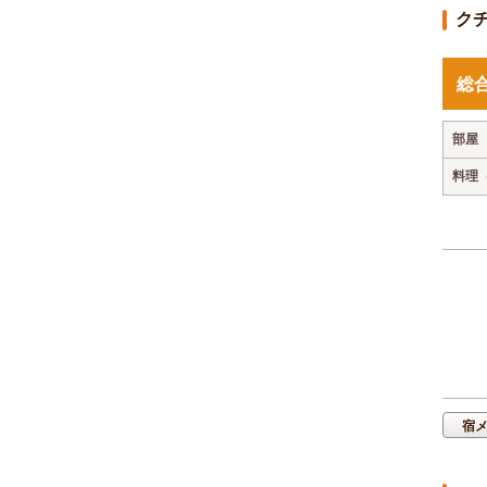
ク
総
部屋
料理
宿