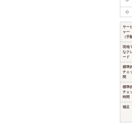
○
サー
ャー
（手
現地
なク
ード
標準
チェ
間
標準
チェ
時間
補足