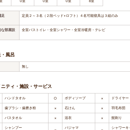
室
0室
0室
0室
8室
補足
定員２～３名（２段ベッド+ロフト）４名可能寝具は３組のみ
的な部屋設
全室バストイレ・全室シャワー・全室冷暖房・テレビ
泉・風呂
無し
メニティ・施設・サービス
ハンドタオル
ボディソープ
ドライヤー
○
×
歯ブラシ・歯磨き粉
石けん
羽毛布団
×
×
バスタオル
浴衣
髭剃り
×
×
シャンプー
パジャマ
シャワーキ
×
×