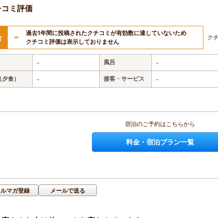
チコミ評価
過去1年間に投稿されたクチコミが有効数に達していないため
-
合
ク
クチコミ評価は表示しておりません
-
風呂
-
（夕食）
-
接客・サービス
-
宿泊のご予約はこちらから
料金・宿泊プラン一覧
メルマガ登録
メールで送る