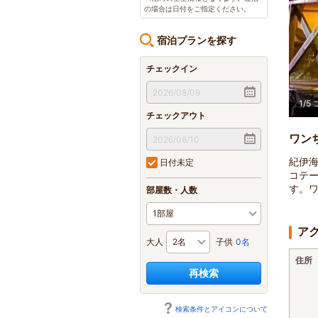
の場合は日付をご指定ください。
宿泊プランを探す
チェックイン
2
/
5
チェックアウト
ワン
紀伊
日付未定
コテ
す。
部屋数・人数
ア
大人
子供
0名
住所
再検索
検索条件とアイコンについて