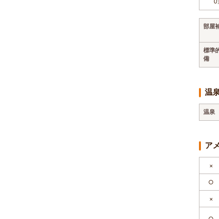
0
部屋
標準
備
温
温泉
ア
×
○
×
○