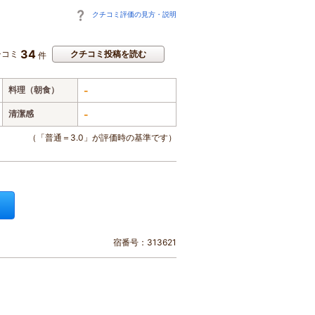
クチコミ評価の見方・説明
34
チコミ
クチコミ投稿を読む
件
料理（朝食）
-
清潔感
-
（「普通＝3.0」が評価時の基準です）
宿番号：313621