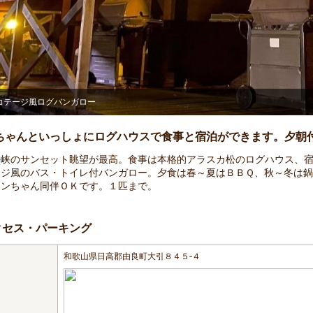
フロント・レストランホール
ちゃんといっしょにログハウスで食事と宿泊ができます。夕朝
海峡のサンセット眺望が最高。食事は本格的アラスカ松のログハウス、
ージ風のバス・トイレ付バンガロー。夕食は春～夏はＢＢＱ、秋～冬は
ワンちゃん同伴ＯＫです。１匹まで。
クセス・パーキング
和歌山県日高郡由良町大引８４５‐４