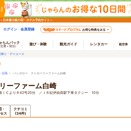
 ～日本最大級の宿・ホテル予約サイト～
ログイン
会員登録
お得な特典をみる
ゃらんパック
遊び・体験
観光ガイド
レンタカー
航空券
（交通＋宿泊）
日帰り・デイユース
・日高
> バンガロー ストロベリーファーム白崎
リーファーム白崎
ＩＣよりＲ42号20分 ／ＪＲ紀伊由良駅下車タクシー 10分
図・
クチコミ
セス
(34件)