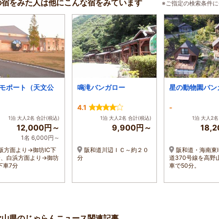
の宿をみた人は他にこんな宿をみています
※ご指定の検索条件
モポート（天文公
鳴滝バンガロー
星の動物園バン
4.1
-
1泊 大人2名 合計(税込)
1泊 大人2名 合計(税込)
1泊 大人2名
12,000円～
9,900円～
18,
1名 6,000円～
阪方面より→御坊IC下
阪和道川辺ＩＣ～約２０
阪和道・海南東I
分、白浜方面より→御坊
分
道370号線を高野
下車7分
車で50分。
歌山県のじゃらんニュース関連記事