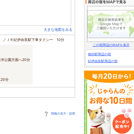
大きな地図をみる
 ／ＪＲ紀伊由良駅下車タクシー 10分
この宿周辺のMAPを表示
御坊駅周辺の宿
洋公園方面へ20分
紀伊由良駅周辺の宿
20分
情報の見方・説明