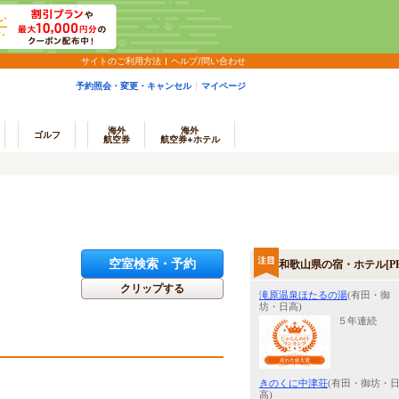
サイトのご利用方法
ヘルプ/問い合わせ
予約照会・変更・キャンセル
マイページ
海外
海外
ゴルフ
航空券
航空券+ホテル
空室検索・予約
和歌山県の宿・ホテル[PR
クリップする
滝原温泉ほたるの湯
(有田・御
坊・日高)
５年連続
きのくに中津荘
(有田・御坊・
高)