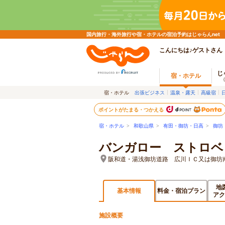
国内旅行・海外旅行や宿・ホテルの宿泊予約はじゃらんnet
こんにちは♪ゲストさん
じ
宿・ホテル
宿・ホテル
出張ビジネス
温泉・露天
高級宿
ポイントがたまる・つかえる
宿・ホテル
>
和歌山県
>
有田・御坊・日高
>
御坊
バンガロー ストロベ
阪和道・湯浅御坊道路 広川ＩＣ又は御坊南
地
基本情報
料金・宿泊プラン
アク
施設概要