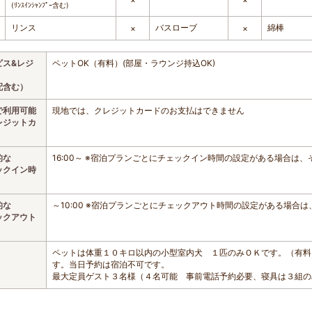
(ﾘﾝｽｲﾝｼｬﾝﾌﾟｰ含む)
リンス
バスローブ
綿棒
×
×
ビス&レジ
ペットOK（有料）(部屋・ラウンジ持込OK)
配含む）
で利用可能
現地では、クレジットカードのお支払はできません
レジットカ
的な
16:00～ ※宿泊プランごとにチェックイン時間の設定がある場合は
ックイン時
的な
～10:00 ※宿泊プランごとにチェックアウト時間の設定がある場合
ックアウト
ペットは体重１０キロ以内の小型室内犬 １匹のみＯＫです。（有料＠
す。当日予約は宿泊不可です。
最大定員ゲスト３名様（４名可能 事前電話予約必要、寝具は３組の