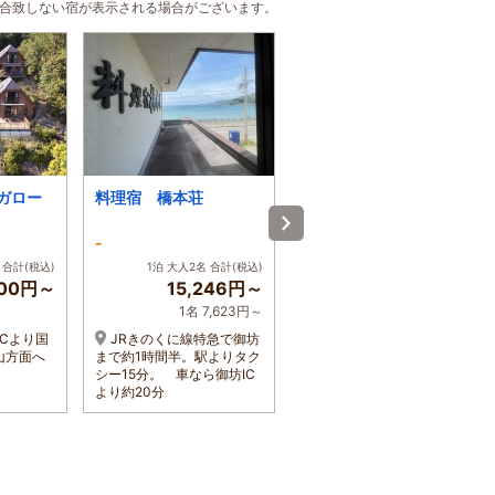
に合致しない宿が表示される場合がございます。
ガロー
料理宿 橋本荘
ペンションくるみの木
-
-
 合計(税込)
1泊 大人2名 合計(税込)
1泊 大人2名 合計(税込)
200円～
15,246円～
12,600円～
1名 7,623円～
1名 6,300円～
Cより国
JRきのくに線特急で御坊
北近畿自動車道から豊岡
山方面へ
まで約1時間半。駅よりタク
道で和田山ＩＣ下車国道３
シー15分。 車なら御坊IC
１２で豊岡方面日高町で国
より約20分
道４８２で神鍋方面へ左折