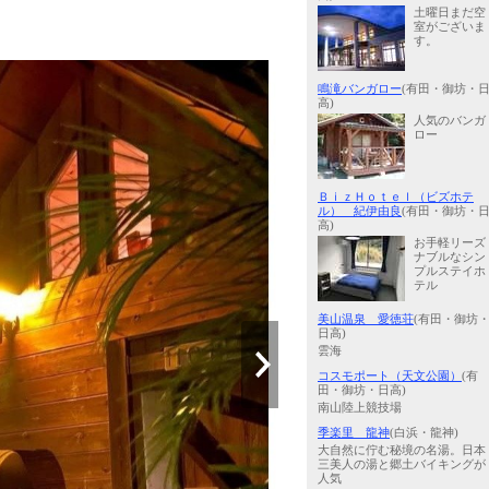
土曜日まだ空
室がございま
す。
鳴滝バンガロー
(有田・御坊・
高)
人気のバンガ
ロー
ＢｉｚＨｏｔｅｌ（ビズホテ
ル） 紀伊由良
(有田・御坊・
高)
お手軽リーズ
ナブルなシン
プルステイホ
テル
美山温泉 愛徳荘
(有田・御坊
日高)
雲海
コスモポート（天文公園）
(有
田・御坊・日高)
南山陸上競技場
季楽里 龍神
(白浜・龍神)
大自然に佇む秘境の名湯。日本
三美人の湯と郷土バイキングが
人気