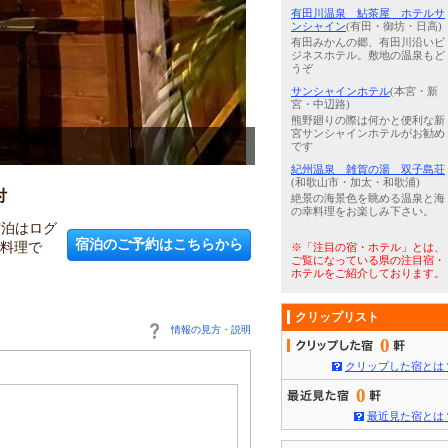
有田川温泉 鮎茶屋 ホテルサ
ンシャイン
(有田・御坊・日高)
有田みかんの郷、有田川沿いビ
ジネスホテル。敷地の温泉もど
うぞ
サンシャインホテル
(本宮・新
宮・中辺路)
熊野廻りの際は何かと便利な新
宮サンシャインホテルがお勧め
3
/
5
Ｂ／Ｔ付バンガロー室内
です
紀州温泉 雑賀の湯 双子島荘
(和歌山市・加太・和歌浦)
付
絶景の海景色を眺める温泉と海
の幸料理をお楽しみ下さい。
宿泊はログ
宿泊のご予約はこちらから
鍋料理で
※「注目の宿・ホテル」とは、
ご覧になっている県の注目宿・
ホテルをご紹介しております。
クリップリスト
情報の見方・説明
0
クリップした宿とは
0
最近見た宿とは