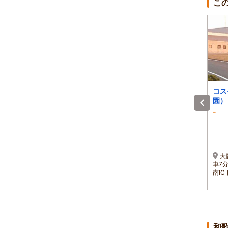
こ
HIGHLAND VIEW
Abosan Shii Ouber
コス
uju
園）
-
-
-
)
1泊 大人2名 合計(税込)
1泊 大人2名 合計(税込)
～
32,770円～
30,000円～
～
1名 16,385円～
1名 15,000円～
・
阪和道「有田IC」から一
紀伊由良駅よりお車で約
大
般道に入り約25分
５分
車7
和
南IC
分
和