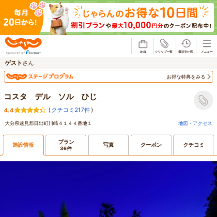
じゃらん
ゲスト
さん
お得な特典をみる
コスタ デル ソル ひじ
(
クチコミ217件
)
4.4
大分県速見郡日出町川崎４１４４番地１
地図・アクセス
プラン
施設情報
写真
クーポン
クチコミ
36件