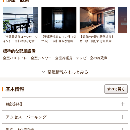
【半露天温泉ロッジ付（ツ
【半露天温泉ロッジ付（ダ
【源泉かけ流し天然温泉】
イン）一例】穏やかな青い
ブル）一例】静寂な湯船に
窓一枚、開ければ絶景露天
海を眺めながら、のんびり
浸かり、ただ目の前に広が
風呂に変化（客室半露天イ
過ごせるテラス席
る青い海と対話する
メージ）
標準的な部屋設備
全室バストイレ・全室シャワー・全室冷暖房・テレビ・空の冷蔵庫
部屋情報をもっとみる
基本情報
すべて開く
施設詳細
アクセス・パーキング
温泉・浴場設備