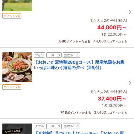
2
ポイント
%
1泊 大人2名 合計(税込)
44,000円～
1名 22,000円～
880
44,000
ポイント～たまる
スコア～たまる
ツイン
朝・夕
禁煙ルーム
【おおいた冠地鶏280gコース】県産地鶏をお腹
いっぱい味わう海辺の夕べ（2食付）
2
ポイント
%
1泊 大人2名 合計(税込)
37,400円～
1名 18,700円～
748
37,400
ポイント～たまる
スコア～たまる
ダブル
朝・夕
禁煙ルーム
【直前割】見つけた人はラッキー♪「おおいた冠