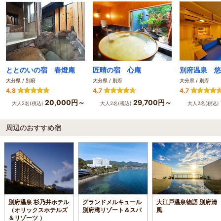
ととのいの宿 春燈庵
匠晴の宿 心庵
大分県 / 別府
大分県 / 別府
大分県 / 別府
4.8
4.7
4.7
20,000円～
29,700円～
大人2名(税込)
大人2名(税込)
大人2名(税込)
周辺のおすすめ宿
別府温泉 杉乃井ホテル
グランドメルキュール
大江戸温泉物語 別府清
（オリックスホテルズ
別府湾リゾート＆スパ
風
＆リゾーツ ）