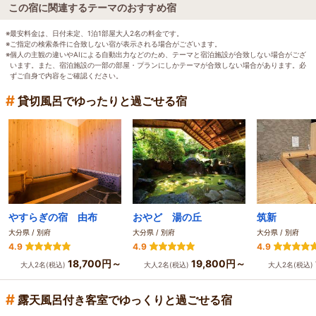
この宿に関連するテーマのおすすめ宿
※最安料金は、日付未定、1泊1部屋大人2名の料金です。
※ご指定の検索条件に合致しない宿が表示される場合がございます。
※個人の主観の違いやAIによる自動出力などのため、テーマと宿泊施設が合致しない場合がござ
います。また、宿泊施設の一部の部屋・プランにしかテーマが合致しない場合があります。必
ずご自身で内容をご確認ください。
#
貸切風呂でゆったりと過ごせる宿
やすらぎの宿 由布
おやど 湯の丘
筑新
大分県 / 別府
大分県 / 別府
大分県 / 別府
4.9
4.9
4.9
18,700円～
19,800円～
大人2名(税込)
大人2名(税込)
大人2名(税込)
#
露天風呂付き客室でゆっくりと過ごせる宿