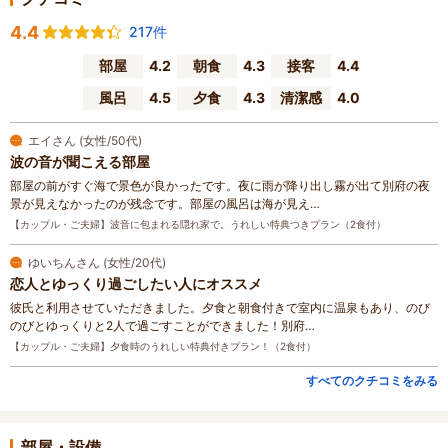
4.4
217件
部屋
4.2
朝食
4.3
接客
4.4
風呂
4.5
夕食
4.3
清潔感
4.0
エイさん (女性/50代)
波の音が聞こえる部屋
部屋の前がすぐ海で景色が良かったです。夜に雨が降り出し霧が出て別府の夜
景が見えなかったのが残念です。部屋の風呂は海が見え…
【カップル・ご夫婦】波音に包まれる隠れ家で。うれしい特典つきプラン（2食付）
ゆいちんさん (女性/20代)
恋人とゆっくり過ごしたい人にオススメ
彼氏と利用させていただきました。夕食と朝食付きで室内に温泉もあり、のび
のびとゆっくりと2人で過ごすことができました！別府…
【カップル・ご夫婦】夕食時のうれしい特典付きプラン！（2食付）
すべてのクチコミをみる
部屋・設備