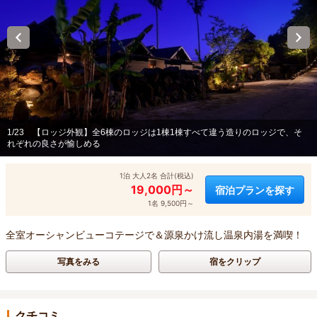
1/23
【ロッジ外観】全6棟のロッジは1棟1棟すべて違う造りのロッジで、そ
れぞれの良さが愉しめる
1泊 大人2名 合計(税込)
19,000円～
宿泊プランを探す
1名 9,500円～
全室オーシャンビューコテージで＆源泉かけ流し温泉内湯を満喫！
写真をみる
宿をクリップ
クチコミ