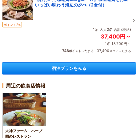
いっぱい味わう海辺の夕べ（2食付）
2
ポイント
%
1泊 大人2名 合計(税込)
37,400円～
1名 18,700円～
748
37,400
ポイント～たまる
スコア～たまる
宿泊プランをみる
周辺の飲食店情報
大神ファーム ハーブ
園のレストラン