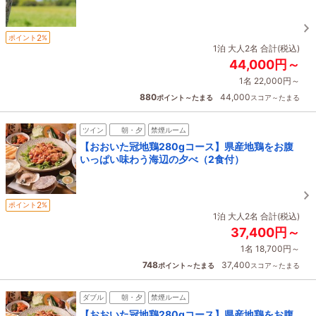
2
ポイント
%
1泊 大人2名 合計(税込)
44,000円～
1名 22,000円～
880
44,000
ポイント～たまる
スコア～たまる
ツイン
朝・夕
禁煙ルーム
【おおいた冠地鶏280gコース】県産地鶏をお腹
いっぱい味わう海辺の夕べ（2食付）
2
ポイント
%
1泊 大人2名 合計(税込)
37,400円～
1名 18,700円～
748
37,400
ポイント～たまる
スコア～たまる
ダブル
朝・夕
禁煙ルーム
【おおいた冠地鶏280gコース】県産地鶏をお腹