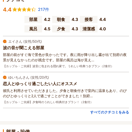
4.4
217件
部屋
4.2
朝食
4.3
接客
4.4
風呂
4.5
夕食
4.3
清潔感
4.0
エイさん (女性/50代)
波の音が聞こえる部屋
部屋の前がすぐ海で景色が良かったです。夜に雨が降り出し霧が出て別府の夜
景が見えなかったのが残念です。部屋の風呂は海が見え…
【カップル・ご夫婦】波音に包まれる隠れ家で。うれしい特典つきプラン（2食付）
ゆいちんさん (女性/20代)
恋人とゆっくり過ごしたい人にオススメ
彼氏と利用させていただきました。夕食と朝食付きで室内に温泉もあり、のび
のびとゆっくりと2人で過ごすことができました！別府…
【カップル・ご夫婦】夕食時のうれしい特典付きプラン！（2食付）
すべてのクチコミをみる
部屋・設備