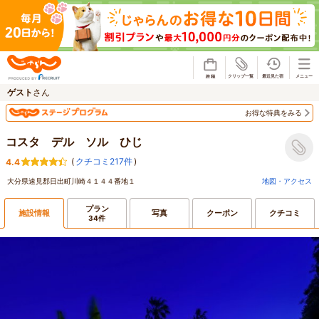
じゃらん
ゲスト
さん
お得な特典をみる
コスタ デル ソル ひじ
(
クチコミ217件
)
4.4
大分県速見郡日出町川崎４１４４番地１
地図・アクセス
プラン
施設情報
写真
クーポン
クチコミ
34件