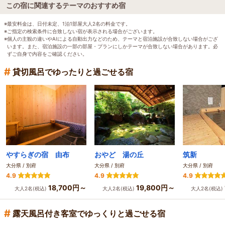
この宿に関連するテーマのおすすめ宿
※最安料金は、日付未定、1泊1部屋大人2名の料金です。
※ご指定の検索条件に合致しない宿が表示される場合がございます。
※個人の主観の違いやAIによる自動出力などのため、テーマと宿泊施設が合致しない場合がござ
います。また、宿泊施設の一部の部屋・プランにしかテーマが合致しない場合があります。必
ずご自身で内容をご確認ください。
#
貸切風呂でゆったりと過ごせる宿
やすらぎの宿 由布
おやど 湯の丘
筑新
大分県 / 別府
大分県 / 別府
大分県 / 別府
4.9
4.9
4.9
18,700円～
19,800円～
大人2名(税込)
大人2名(税込)
大人2名(税込)
#
露天風呂付き客室でゆっくりと過ごせる宿