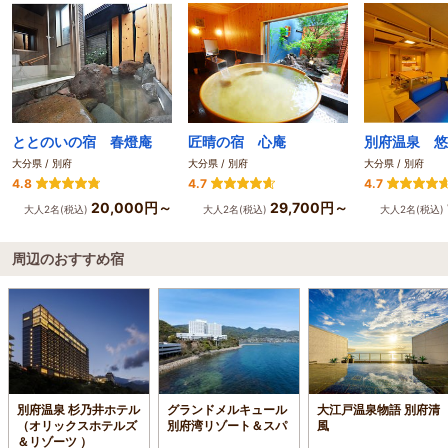
ととのいの宿 春燈庵
匠晴の宿 心庵
大分県 / 別府
大分県 / 別府
大分県 / 別府
4.8
4.7
4.7
20,000円～
29,700円～
大人2名(税込)
大人2名(税込)
大人2名(税込)
周辺のおすすめ宿
別府温泉 杉乃井ホテル
グランドメルキュール
大江戸温泉物語 別府清
（オリックスホテルズ
別府湾リゾート＆スパ
風
＆リゾーツ ）