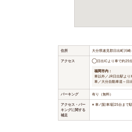
住所
大分県速見郡日出町川崎
アクセス
◯日出ICより車で約25
福岡市内：
車以外／JR日出駅より
車／大分自動車道～日出
パーキング
有り（無料）
アクセス・パー
※ 車 ⁄ [駐車場]25台
キングに関する
補足