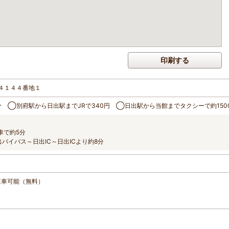
印刷する
４１４４番地１
分 ◯別府駅から日出駅までJRで340円 ◯日出駅から当館までタクシーで約150
車で約5分
バイパス～日出IC～日出ICより約8分
まで駐車可能（無料）