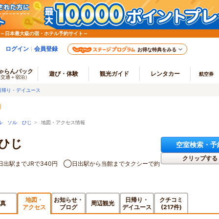
 ～日本最大級の宿・ホテル予約サイト～
ログイン
会員登録
お得な特典をみる
ゃらんパック
遊び・体験
観光ガイド
レンタカー
航空券
（交通＋宿泊）
日帰り・デイユース
ル ソル ひじ
> 地図・アクセス情報
ひじ
空室検索・予
クリップする
日出駅までJRで340円 ◯日出駅から当館までタクシーで約
地図・
お知らせ・
日帰り・
クチコミ
真
周辺観光
アクセス
ブログ
デイユース
(217件)