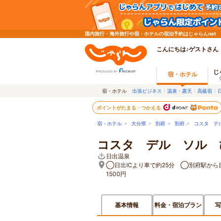
国内旅行・海外旅行や宿・ホテルの宿泊予約はじゃらんnet
こんにちは♪ゲストさん
じ
宿・ホテル
宿・ホテル
出張ビジネス
温泉・露天
高級宿
ポイントがたまる・つかえる
宿・ホテル
>
大分県
>
別府
>
別府
>
コスタ デ
コスタ デル ソル 
日出温泉
◯日出ICより車で約25分 ◯別府駅から
1500円
基本情報
料金・宿泊プラン
写