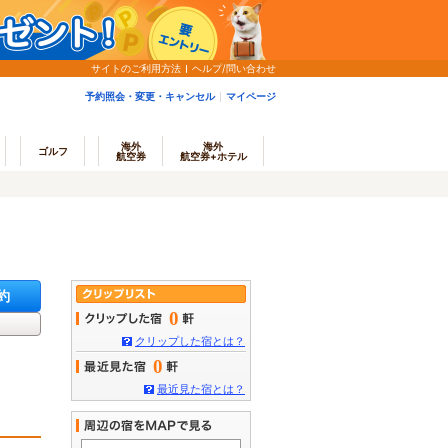
サイトのご利用方法
ヘルプ/問い合わせ
予約照会・変更・キャンセル
マイページ
海外
海外
ゴルフ
航空券
航空券+ホテル
約
0
クリップした宿とは？
0
最近見た宿とは？