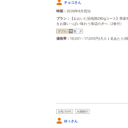
チョコさん
時期
2026年6月宿泊
プラン
【おおいた冠地鶏280gコース】県産
をお腹いっぱい味わう海辺の夕べ（2食付）
ダブル
朝・夕
価格帯
16,001～17,000円(大人１名あたり/
女性/30代
夫婦旅行
ゆぅさん