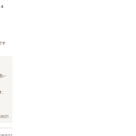
4
です
思い
。
す。
6/21
6/5/11