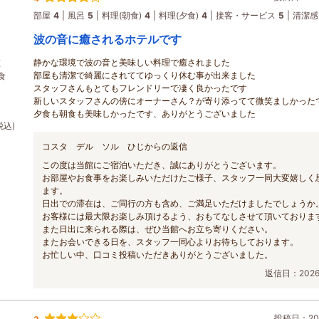
部屋
4
風呂
5
料理(朝食)
4
料理(夕食)
4
接客・サービス
5
清潔感
波の音に癒されるホテルです
静かな環境で波の音と美味しい料理で癒されました
恵
部屋も清潔で綺麗にされててゆっくり休む事が出来ました
食
スタッフさんもとてもフレンドリーで凄く良かったです
新しいスタッフさんの傍にオーナーさん？が寄り添ってて微笑ましかった
夕食も朝食も美味しかったです、ありがとうございました
税込)
コスタ デル ソル ひじからの返信
この度は当館にご宿泊いただき、誠にありがとうございます。
お部屋やお食事をお楽しみいただけたご様子、スタッフ一同大変嬉しく
ます。
日出での滞在は、ご同行の方も含め、ご満足いただけましたでしょうか
お客様には最大限お楽しみ頂けるよう、おもてなしさせて頂いておりま
また日出に来られる際は、ぜひ当館へお立ち寄りください。
またお会いできる日を、スタッフ一同心よりお待ちしております。
お忙しい中、口コミ投稿いただきありがとうございました。
返信日：2026/
投稿日：202