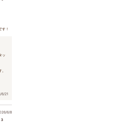
です！
タッ
。
す。
6/21
6/6/8
3