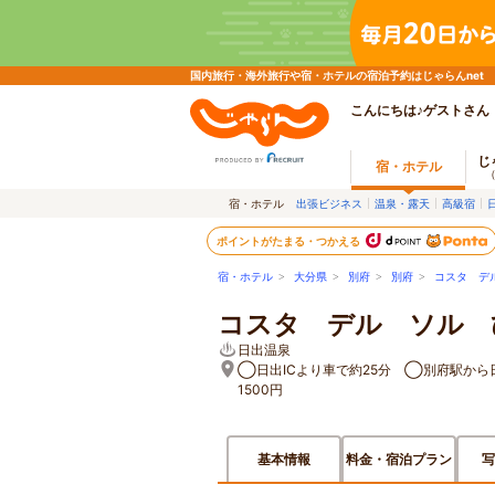
国内旅行・海外旅行や宿・ホテルの宿泊予約はじゃらんnet
こんにちは♪ゲストさん
じ
宿・ホテル
宿・ホテル
出張ビジネス
温泉・露天
高級宿
ポイントがたまる・つかえる
宿・ホテル
>
大分県
>
別府
>
別府
>
コスタ デ
コスタ デル ソル 
日出温泉
◯日出ICより車で約25分 ◯別府駅から
1500円
基本情報
料金・宿泊プラン
写