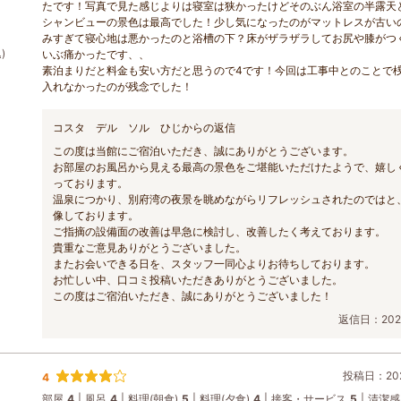
たです！写真で見た感じよりは寝室は狭かったけどそのぶん浴室の半露天
シャンビューの景色は最高でした！少し気になったのがマットレスが古い
みすぎて寝心地は悪かったのと浴槽の下？床がザラザラしてお尻や膝がつ
)
いぶ痛かったです、、
素泊まりだと料金も安い方だと思うので4です！今回は工事中とのことで
入れなかったのが残念でした！
コスタ デル ソル ひじからの返信
この度は当館にご宿泊いただき、誠にありがとうございます。
お部屋のお風呂から見える最高の景色をご堪能いただけたようで、嬉し
っております。
温泉につかり、別府湾の夜景を眺めながらリフレッシュされたのではと
像しております。
ご指摘の設備面の改善は早急に検討し、改善したく考えております。
貴重なご意見ありがとうございました。
またお会いできる日を、スタッフ一同心よりお待ちしております。
お忙しい中、口コミ投稿いただきありがとうございました。
この度はご宿泊いただき、誠にありがとうございました！
返信日：2026
投稿日：202
4
部屋
4
風呂
4
料理(朝食)
5
料理(夕食)
4
接客・サービス
5
清潔感