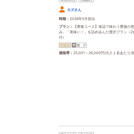
カズさん
時期
2026年5月宿泊
プラン
【豊後コース】海辺で味わう豊後の
み。「美味い！」を詰め込んだ贅沢プラン（2
付）
ツイン
朝・夕
価格帯
25,001～26,000円(大人１名あたり/