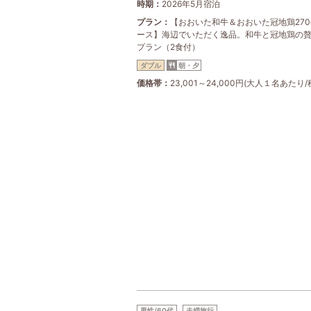
時期
2026年5月宿泊
プラン
【おおいた和牛＆おおいた冠地鶏270
ース】海辺でいただく逸品。和牛と冠地鶏の
プラン（2食付）
ダブル
朝・夕
価格帯
23,001～24,000円(大人１名あたり/
男性/60代
夫婦旅行