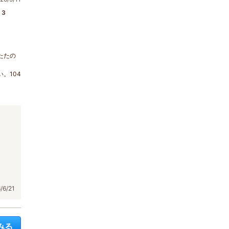
3
たたの
。104
。
6/21
みる