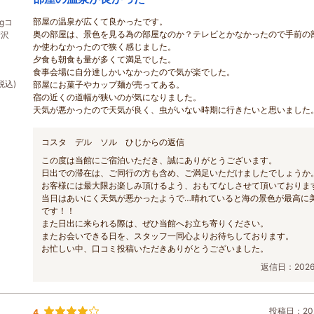
部屋の温泉が広くて良かったです。
gコ
奥の部屋は、景色を見る為の部屋なのか？テレビとかなかったので手前の
贅沢
か使わなかったので狭く感じました。
夕食も朝食も量が多くて満足でした。
食事会場に自分達しかいなかったので気が楽でした。
税込)
部屋にお菓子やカップ麺が売ってある。
宿の近くの道幅が狭いのが気になりました。
天気が悪かったので天気が良く、虫がいない時期に行きたいと思いました
コスタ デル ソル ひじからの返信
この度は当館にご宿泊いただき、誠にありがとうございます。
日出での滞在は、ご同行の方も含め、ご満足いただけましたでしょうか
お客様には最大限お楽しみ頂けるよう、おもてなしさせて頂いておりま
当日はあいにく天気が悪かったようで…晴れていると海の景色が最高に
です！！
また日出に来られる際は、ぜひ当館へお立ち寄りください。
またお会いできる日を、スタッフ一同心よりお待ちしております。
お忙しい中、口コミ投稿いただきありがとうございました。
返信日：2026/
投稿日：202
4