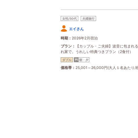
女性/50代
夫婦旅行
エイさん
時期
2026年2月宿泊
プラン
【カップル・ご夫婦】波音に包まれ
れ家で。うれしい特典つきプラン（2食付）
ダブル
朝・夕
価格帯
25,001～26,000円(大人１名あたり/