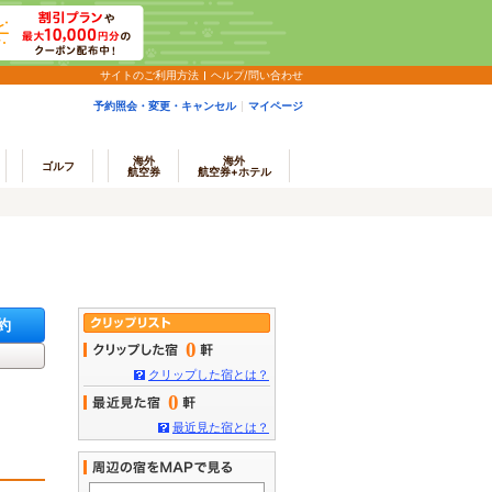
サイトのご利用方法
ヘルプ/問い合わせ
予約照会・変更・キャンセル
マイページ
海外
海外
ゴルフ
航空券
航空券+ホテル
約
0
クリップした宿とは？
0
最近見た宿とは？