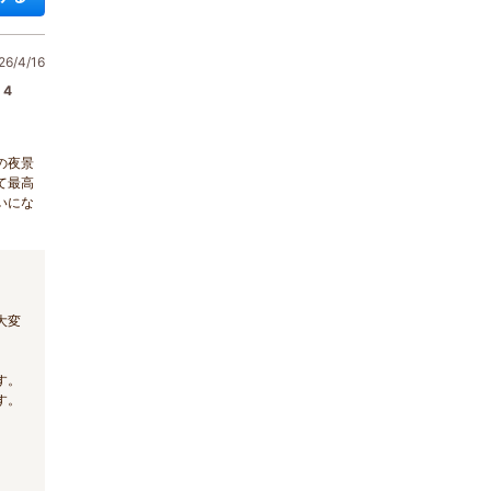
6/4/16
4
の夜景
て最高
いにな
大変
。
す。
す。