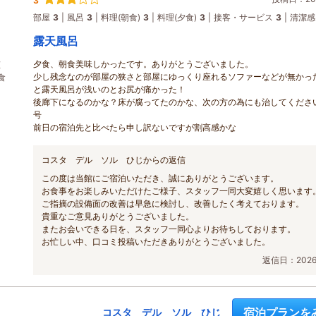
3
部屋
3
風呂
3
料理(朝食)
3
料理(夕食)
3
接客・サービス
3
清潔感
露天風呂
夕食、朝食美味しかったです。ありがとうございました。
恵
少し残念なのが部屋の狭さと部屋にゆっくり座れるソファーなどが無かっ
食
と露天風呂が浅いのとお尻が痛かった！
後廊下になるのかな？床が腐ってたのかな、次の方の為にも治してください
号
前日の宿泊先と比べたら申し訳ないですが割高感かな
コスタ デル ソル ひじからの返信
この度は当館にご宿泊いただき、誠にありがとうございます。
お食事をお楽しみいただけたご様子、スタッフ一同大変嬉しく思います
ご指摘の設備面の改善は早急に検討し、改善したく考えております。
貴重なご意見ありがとうございました。
またお会いできる日を、スタッフ一同心よりお待ちしております。
お忙しい中、口コミ投稿いただきありがとうございました。
返信日：2026/
宿泊プランを
コスタ デル ソル ひじ