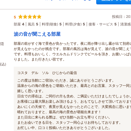
投稿日：202
5
部屋
4
風呂
5
料理(朝食)
5
料理(夕食)
5
接客・サービス
5
清潔感
波の音が聞こえる部屋
部屋の前がすぐ海で景色が良かったです。夜に雨が降り出し霧が出て別府
る隠
が見えなかったのが残念です。部屋の風呂は海が見えて、波の音が聞こえ
です。料理もおいしく、ウエルカムドリンクでビールを頂き、お腹いっぱ
りました。また行きたい宿です。
税込)
コスタ デル ソル ひじからの返信
この度は当館にご宿泊いただき、誠にありがとうございます。
温泉からの海の景色をご堪能いただき、最高とのお言葉、スタッフ一同
嬉しく思います。
日出での滞在は、ご同行の方も含め、ご満足いただけましたでしょうか
お客様には最大限お楽しみ頂けるよう、おもてなしさせて頂いておりま
あいにくの天候で、夜景が見えなかったとのことで、大変残念に思いま
晴れておりますと、最高の海の景色が堪能出来ます！
また日出に来られる際は、ぜひ当館へお立ち寄りください。
またお会いできる日を、スタッフ一同心よりお待ちしております。
お忙しい中、口コミ投稿いただきありがとうございました。