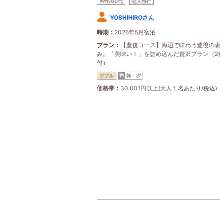
男性/60代
恋人旅行
YOSHIHIROさん
時期
2026年5月宿泊
プラン
【豊後コース】海辺で味わう豊後の
み。「美味い！」を詰め込んだ贅沢プラン（2
付）
ダブル
朝・夕
価格帯
30,001円以上(大人１名あたり/税込)