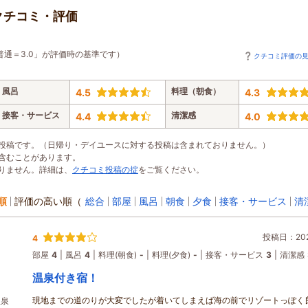
クチコミ・評価
普通＝3.0」が評価時の基準です）
クチコミ評価の
風呂
料理（朝食）
4.5
4.3
接客・サービス
清潔感
4.4
4.0
投稿です。（日帰り・デイユースに対する投稿は含まれておりません。）
含むことがあります。
りません。詳細は、
クチコミ投稿の掟
をご覧ください。
順
評価の高い順
（
総合
部屋
風呂
朝食
夕食
接客・サービス
清
投稿日：2026
4
部屋
4
風呂
4
料理(朝食)
-
料理(夕食)
-
接客・サービス
3
清潔感
温泉付き宿！
現地までの道のりが大変でしたが着いてしまえば海の前でリゾートっぽく
温泉