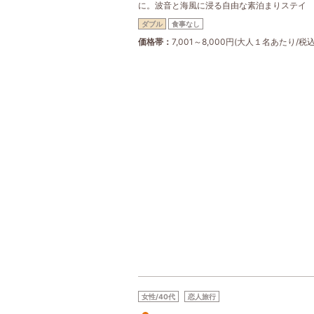
に。波音と海風に浸る自由な素泊まりステイ
ダブル
食事なし
価格帯
7,001～8,000円(大人１名あたり/税込
女性/40代
恋人旅行