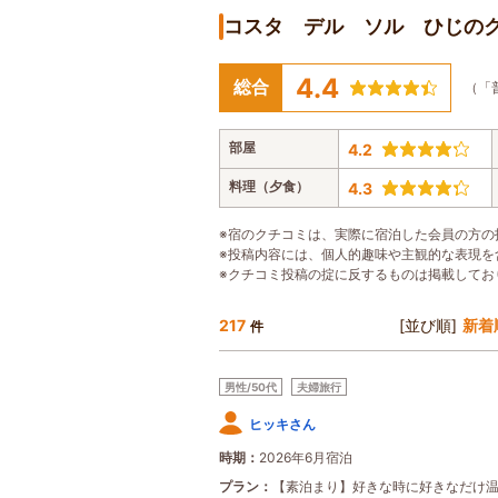
コスタ デル ソル ひじの
4.4
総合
（「
部屋
4.2
料理（夕食）
4.3
※宿のクチコミは、実際に宿泊した会員の方の
※投稿内容には、個人的趣味や主観的な表現を
※クチコミ投稿の掟に反するものは掲載してお
217
[並び順]
新着
件
男性/50代
夫婦旅行
ヒッキさん
時期
2026年6月宿泊
プラン
【素泊まり】好きな時に好きなだけ