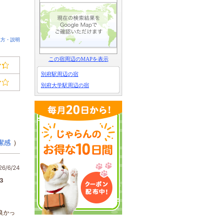
見方・説明
この宿周辺のMAPを表示
別府駅周辺の宿
別府大学駅周辺の宿
潔感
）
/6/24
3
良かっ