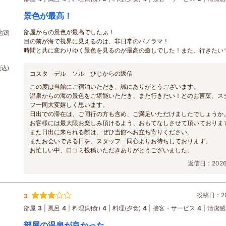
景色が最高！
部屋からの景色が最高でしたぁ！
地鶏
目の前が海で視界に見えるのは、非日常のパノラマ！
時間と共に変わりゆく景色を見るのが最高の癒しでした！また。行きたい
税込)
コスタ デル ソル ひじからの返信
この度は当館にご宿泊いただき、誠にありがとうございます。
温泉からの海の景色をご堪能いただき、また行きたい！とのお言葉、ス
フ一同大変嬉しく思います。
日出での滞在は、ご同行の方も含め、ご満足いただけましたでしょうか
お客様には最大限お楽しみ頂けるよう、おもてなしさせて頂いておりま
また日出に来られる際は、ぜひ当館へお立ち寄りください。
またお会いできる日を、スタッフ一同心よりお待ちしております。
お忙しい中、口コミ投稿いただきありがとうございました。
返信日：2026/
投稿日：202
3
部屋
3
風呂
4
料理(朝食)
4
料理(夕食)
4
接客・サービス
4
清潔感
部屋の温泉が良かった