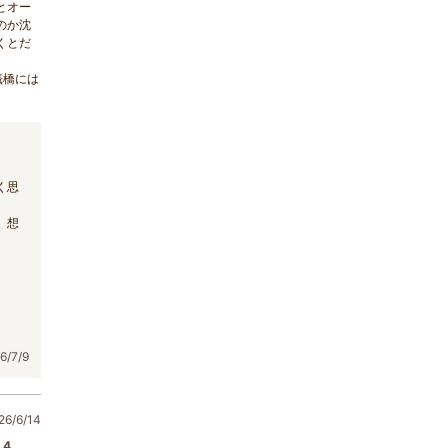
とオー
のか沈
くとだ
桟橋には
く思
、想
/7/9
6/6/14
4