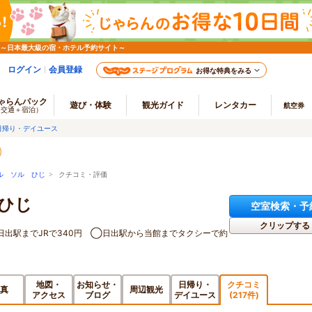
 ～日本最大級の宿・ホテル予約サイト～
ログイン
会員登録
お得な特典をみる
ゃらんパック
遊び・体験
観光ガイド
レンタカー
航空券
（交通＋宿泊）
日帰り・デイユース
ル ソル ひじ
> クチコミ・評価
ひじ
空室検索・予
クリップする
日出駅までJRで340円 ◯日出駅から当館までタクシーで約
地図・
お知らせ・
日帰り・
クチコミ
真
周辺観光
アクセス
ブログ
デイユース
(217件)