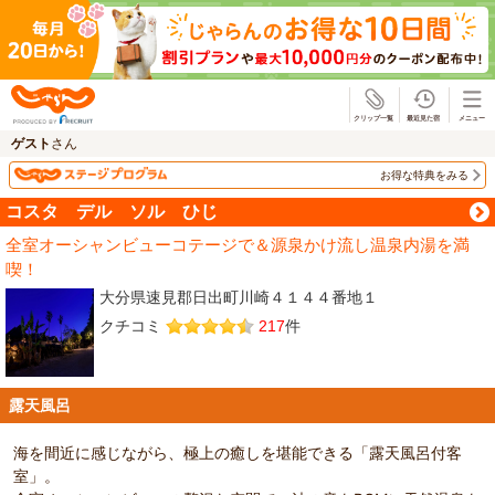
じゃらん
ゲスト
さん
お得な特典をみる
コスタ デル ソル ひじ
全室オーシャンビューコテージで＆源泉かけ流し温泉内湯を満
喫！
大分県速見郡日出町川崎４１４４番地１
クチコミ
217
件
露天風呂
海を間近に感じながら、極上の癒しを堪能できる「露天風呂付客
室」。