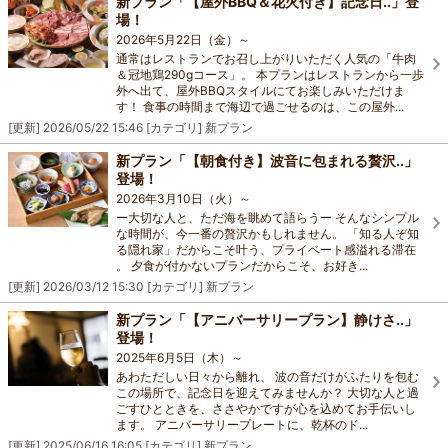
新プラン「【屋外BBQ＆花火付き】記念日..」登
場！
2026年5月22日（金）～
通常はレストランでお召し上がりいただく人気の「牛肉
＆冠地鶏290gコース」。 本プランはレストランから一歩
外へ出て、屋外BBQスタイルにてお楽しみいただけま
す！ 食事の時間まで海辺で過ごせるのは、この屋外...
[更新]
2026/05/22 15:46
[カテゴリ]
新プラン
新プラン「【朝食付き】波音に包まれる贅沢..」
登場！
2026年3月10日（火）～
ー大切な人と、ただ海を眺めて語らうー そんなシンプル
な時間が、今一番の贅沢かもしれません。 「知る人ぞ知
る隠れ家」だからこそ叶う、プライベート感溢れる滞在
。 夕食が付かないプランだからこそ、お好き...
[更新]
2026/03/12 15:30
[カテゴリ]
新プラン
新プラン「【アニバーサリープラン】静けさ..」
登場！
2025年6月5日（木）～
あわただしい日々から離れ、 波の音だけがふたりを包む
この場所で、記念日を迎えてみませんか？ 大切な人と過
ごすひとときを、ささやかですが心を込めてお手伝いし
ます。 アニバーサリープレートに、乾杯のド...
[更新]
2025/06/16 16:05
[カテゴリ]
新プラン