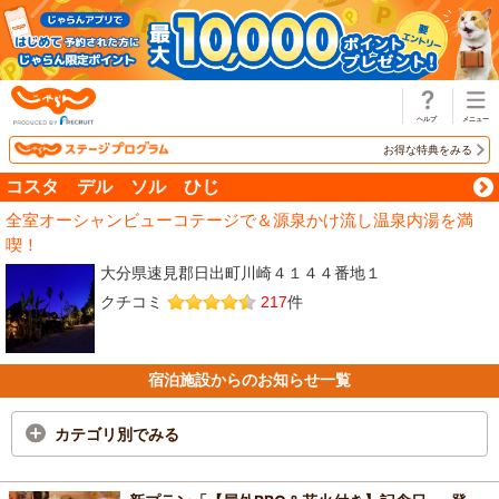
じゃらん
お得な特典をみる
コスタ デル ソル ひじ
全室オーシャンビューコテージで＆源泉かけ流し温泉内湯を満
喫！
大分県速見郡日出町川崎４１４４番地１
クチコミ
217
件
宿泊施設からのお知らせ一覧
カテゴリ別でみる