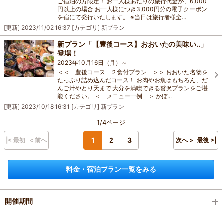
ご宿泊の方限定！ お一人様あたりの旅行代金が、6,000
円以上の場合 お一人様につき3,000円分の電子クーポン
を宿にて発行いたします。 ※当日は旅行者様全...
[更新]
2023/11/02 16:37
[カテゴリ]
新プラン
新プラン「【豊後コース】おおいたの美味い..」
登場！
2023年10月16日（月）～
＜＜ 豊後コース ２食付プラン ＞＞ おおいた名物を
たっぷり詰め込んだコース！ お肉やお魚はもちろん、だ
んご汁やとり天まで 大分を満喫できる贅沢プランをご堪
能ください。 ＜ メニュー一例 ＞ かぼ...
[更新]
2023/10/18 16:31
[カテゴリ]
新プラン
1/4ページ
1
2
3
|< 最初
< 前へ
次へ >
最後 >|
料金・宿泊プラン一覧をみる
開催期間