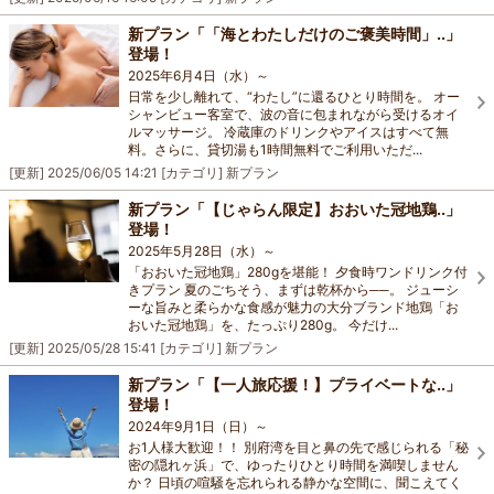
新プラン「「海とわたしだけのご褒美時間」..」
登場！
2025年6月4日（水）～
日常を少し離れて、“わたし”に還るひとり時間を。 オー
シャンビュー客室で、波の音に包まれながら受けるオイ
ルマッサージ。 冷蔵庫のドリンクやアイスはすべて無
料。さらに、貸切湯も1時間無料でご利用いただ...
[更新]
2025/06/05 14:21
[カテゴリ]
新プラン
新プラン「【じゃらん限定】おおいた冠地鶏..」
登場！
2025年5月28日（水）～
「おおいた冠地鶏」280gを堪能！ 夕食時ワンドリンク付
きプラン 夏のごちそう、まずは乾杯から──。 ジューシ
ーな旨みと柔らかな食感が魅力の大分ブランド地鶏「お
おいた冠地鶏」を、たっぷり280g。 今だけ...
[更新]
2025/05/28 15:41
[カテゴリ]
新プラン
新プラン「【一人旅応援！】プライベートな..」
登場！
2024年9月1日（日）～
お1人様大歓迎！！ 別府湾を目と鼻の先で感じられる「秘
密の隠れヶ浜」で、ゆったりひとり時間を満喫しません
か？ 日頃の喧騒を忘れられる静かな空間に、聞こえてく