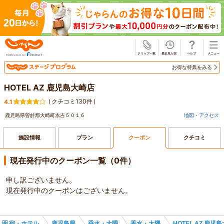
じゃらん
お得な特典をみる
HOTEL AZ 鹿児島大崎店
(
クチコミ130件
)
4.1
鹿児島県曽於郡大崎町永吉５０１６
地図・アクセス
施設情報
プラン
クーポン
クチコミ
現在発行中のクーポン一覧（0件）
申し訳ございません。
現在発行中のクーポンはございません。
宿・ホテル
鹿児島県
垂水・大隅
垂水・大隅
HOTEL AZ 鹿児