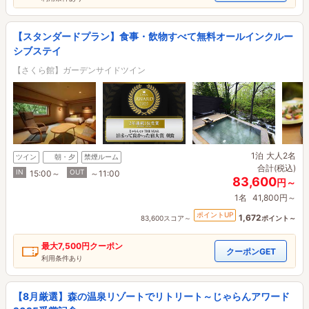
【スタンダードプラン】食事・飲物すべて無料オールインクルー
シブステイ
【さくら館】ガーデンサイドツイン
1泊
大人2名
ツイン
朝・夕
禁煙ルーム
合計(税込)
IN
OUT
15:00～
～11:00
83,600
円～
1名
41,800円～
ポイントUP
1,672
83,600スコア～
ポイント～
最大
7,500円
クーポン
クーポンGET
利用条件あり
【8月厳選】森の温泉リゾートでリトリート～じゃらんアワード