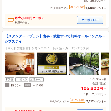
1名
39,600円～
ポイントUP
1,584
79,200スコア～
ポイント～
最大
7,500円
クーポン
クーポンGET
利用条件あり
【スタンダードプラン】食事・飲物すべて無料オールインクルー
シブステイ
【木もれび離れ館】シモンズスイート/和室・ガーデンテラス付
1泊
大人2名
和洋室
朝・夕
禁煙ルーム
合計(税込)
IN
OUT
15:00～
～11:00
105,600
円～
1名
52,800円～
ポイントUP
2,112
105,600スコア～
ポイント～