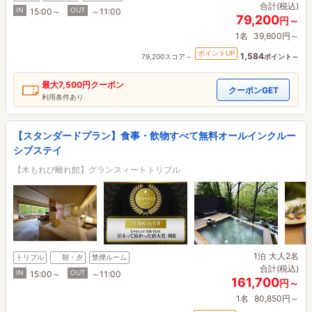
合計(税込)
IN
OUT
15:00～
～11:00
79,200
円～
1名
39,600円～
ポイントUP
1,584
79,200スコア～
ポイント～
最大
7,500円
クーポン
クーポンGET
利用条件あり
【スタンダードプラン】食事・飲物すべて無料オールインクルー
シブステイ
【木もれび離れ館】グランスィートトリプル
1泊
大人2名
トリプル
朝・夕
禁煙ルーム
合計(税込)
IN
OUT
15:00～
～11:00
161,700
円～
1名
80,850円～