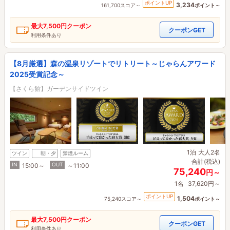
ポイントUP
3,234
161,700スコア～
ポイント～
最大
7,500円
クーポン
クーポンGET
利用条件あり
【8月厳選】森の温泉リゾートでリトリート～じゃらんアワード
2025受賞記念～
【さくら館】ガーデンサイドツイン
1泊
大人2名
ツイン
朝・夕
禁煙ルーム
合計(税込)
IN
OUT
15:00～
～11:00
75,240
円～
1名
37,620円～
ポイントUP
1,504
75,240スコア～
ポイント～
最大
7,500円
クーポン
クーポンGET
利用条件あり