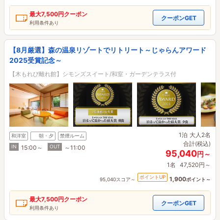
最大
7,500円
クーポン
クーポンGET
利用条件あり
【8月厳選】森の温泉リゾートでリトリート～じゃらんアワード
2025受賞記念～
【木もれび離れ館】シモンズスイート/和室・ガーデンテラス付
1泊
大人2名
和洋室
朝・夕
禁煙ルーム
合計(税込)
IN
OUT
15:00～
～11:00
95,040
円～
1名
47,520円～
ポイントUP
1,900
95,040スコア～
ポイント～
最大
7,500円
クーポン
クーポンGET
利用条件あり