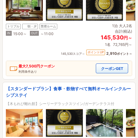
1泊
大人2名
トリプル
朝・夕
禁煙ルーム
合計(税込)
IN
OUT
15:00～
～11:00
145,530
円～
1名
72,765円～
ポイントUP
2,910
145,530スコア～
ポイント～
最大
7,500円
クーポン
クーポンGET
利用条件あり
【スタンダードプラン】食事・飲物すべて無料オールインクルー
シブステイ
【木もれび離れ館】シーリーデラックスツイン/ガーデンテラス付