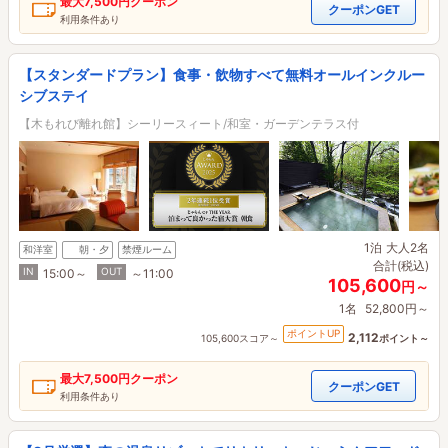
最大
7,500円
クーポン
クーポンGET
利用条件あり
【スタンダードプラン】食事・飲物すべて無料オールインクルー
シブステイ
【木もれび離れ館】シーリースィート/和室・ガーデンテラス付
1泊
大人2名
和洋室
朝・夕
禁煙ルーム
合計(税込)
IN
OUT
15:00～
～11:00
105,600
円～
1名
52,800円～
ポイントUP
2,112
105,600スコア～
ポイント～
最大
7,500円
クーポン
クーポンGET
利用条件あり