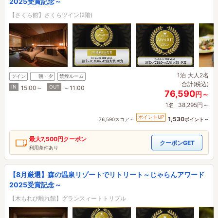
2025受賞記念～
【さくら館】さくらツイン(2階)
1泊
大人2名
ツイン
朝・夕
禁煙ルーム
合計(税込)
IN
OUT
15:00～
～11:00
76,590
円～
1名
38,295円～
ポイントUP
1,530
76,590スコア～
ポイント～
最大
7,500円
クーポン
クーポンGET
利用条件あり
【8月厳選】森の温泉リゾートでリトリート～じゃらんアワード
2025受賞記念～
【木もれび離れ館】グランスィートトリプル