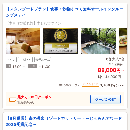
【スタンダードプラン】食事・飲物すべて無料オールインクルー
シブステイ
【木もれび離れ館】木もれびツイン
1泊
大人2名
ツイン
朝・夕
禁煙ルーム
合計(税込)
IN
OUT
15:00～
～11:00
88,000
円～
1名
44,000円～
ポイントUP
1,760
88,000スコア～
ポイント～
最大
7,500円
クーポン
クーポンGET
利用条件あり
【8月厳選】森の温泉リゾートでリトリート～じゃらんアワード
2025受賞記念～