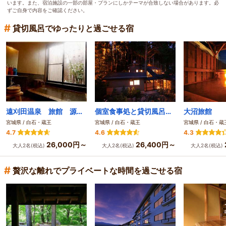
います。また、宿泊施設の一部の部屋・プランにしかテーマが合致しない場合があります。必
ずご自身で内容をご確認ください。
#
貸切風呂でゆったりと過ごせる宿
遠刈田温泉 旅館 源兵衛
個室食事処と貸切風呂が愉しめる宿 かっぱの宿旅館三治郎
大沼旅館
宮城県 / 白石・蔵王
宮城県 / 白石・蔵王
宮城県 / 白石・蔵
4.7
4.6
4.3
26,000円～
26,400円～
大人2名(税込)
大人2名(税込)
大人2名(税込)
#
贅沢な離れでプライベートな時間を過ごせる宿