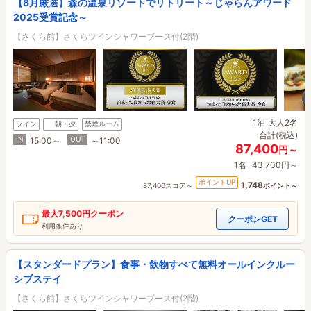
【8月厳選】森の温泉リゾートでリトリート～じゃらんアワード
2025受賞記念～
【さくら館】さくらツインシャワーブース付(2階)
1泊
大人2名
ツイン
朝・夕
禁煙ルーム
合計(税込)
IN
OUT
15:00～
～11:00
87,400
円～
1名
43,700円～
ポイントUP
1,748
87,400スコア～
ポイント～
最大
7,500円
クーポン
クーポンGET
利用条件あり
【スタンダードプラン】食事・飲物すべて無料オールインクルー
シブステイ
【さくら館】さくらツインシャワーブース付(2階)