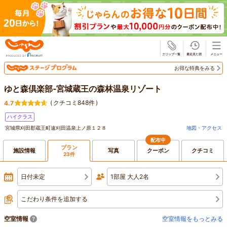
じゃらん
お得な特典をみる
ゆと森倶楽部‐宮城蔵王の森林温泉リゾート
(
クチコミ848件
)
4.7
ハイクラス
宮城県刈田郡蔵王町遠刈田温泉上ノ原１２８
地図・アクセス
配布中
プラン
施設情報
写真
クーポン
クチコミ
23件
日付未定
1部屋 大人2名
こだわり条件を追加する
空室情報
空室情報をもっとみる