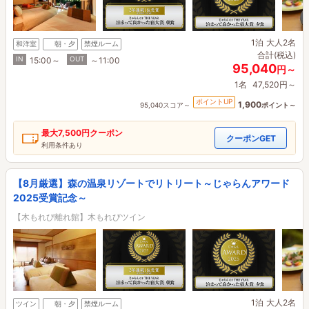
1泊
大人2名
和洋室
朝・夕
禁煙ルーム
合計(税込)
IN
OUT
15:00～
～11:00
95,040
円～
1名
47,520円～
ポイントUP
1,900
95,040スコア～
ポイント～
最大
7,500円
クーポン
クーポンGET
利用条件あり
【8月厳選】森の温泉リゾートでリトリート～じゃらんアワード
2025受賞記念～
【木もれび離れ館】木もれびツイン
1泊
大人2名
ツイン
朝・夕
禁煙ルーム