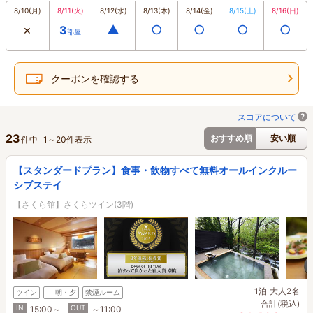
8/10
(月)
8/11
(火)
8/12
(水)
8/13
(木)
8/14
(金)
8/15
(土)
8/16
(日)
×
▲
○
○
○
○
3
部屋
クーポンを確認する
スコアについて
23
おすすめ順
安い順
件中
1
～
20
件表示
【スタンダードプラン】食事・飲物すべて無料オールインクルー
シブステイ
【さくら館】さくらツイン(3階)
1泊
大人2名
ツイン
朝・夕
禁煙ルーム
合計(税込)
IN
OUT
15:00～
～11:00