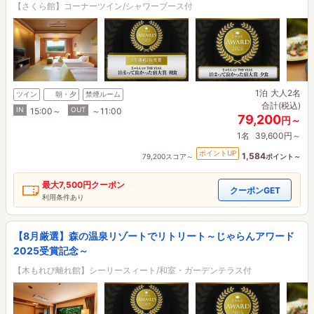
【さくら館】コーナーツイン/シャワーブース付
1泊
大人2名
ツイン
朝・夕
禁煙ルーム
合計(税込)
IN
OUT
15:00～
～11:00
79,200
円～
1名
39,600円～
ポイントUP
1,584
79,200スコア～
ポイント～
最大
7,500円
クーポン
クーポンGET
利用条件あり
【8月厳選】森の温泉リゾートでリトリート～じゃらんアワード
2025受賞記念～
【木もれび離れ館】シーリースィート/和室・ガーデンテラス付