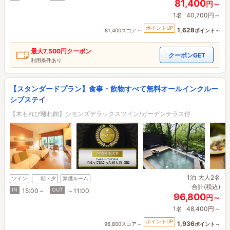
81,400
円～
1名
40,700円～
ポイントUP
1,628
81,400スコア～
ポイント～
最大
7,500円
クーポン
クーポンGET
利用条件あり
【スタンダードプラン】食事・飲物すべて無料オールインクルー
シブステイ
【木もれび離れ館】シモンズデラックスツイン/ガーデンテラス付
1泊
大人2名
ツイン
朝・夕
禁煙ルーム
合計(税込)
IN
OUT
15:00～
～11:00
96,800
円～
1名
48,400円～
ポイントUP
1,936
96,800スコア～
ポイント～