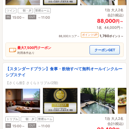
1泊
大人2名
ツイン
朝・夕
禁煙ルーム
合計(税込)
IN
OUT
15:00～
～11:00
88,000
円～
1名
44,000円～
ポイントUP
1,760
88,000スコア～
ポイント～
最大
7,500円
クーポン
クーポンGET
利用条件あり
【スタンダードプラン】食事・飲物すべて無料オールインクルー
シブステイ
【さくら館】さくらトリプル(2階)
1泊
大人2名
トリプル
朝・夕
禁煙ルーム
合計(税込)
IN
OUT
15:00～
～11:00