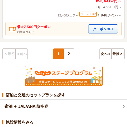
92,400
円～
1名
46,200円～
ポイントUP
1,848
92,400スコア～
ポイント～
最大
7,500円
クーポン
クーポンGET
利用条件あり
1
2
|< 最初
< 前へ
次へ >
最後 >|
宿泊と交通のセットプランを探す
宿泊 ＋ JAL/ANA 航空券
施設情報をみる