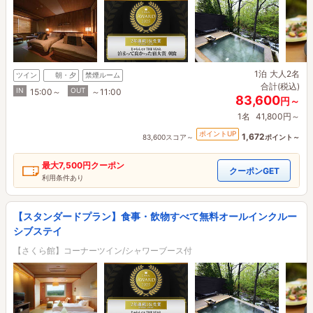
1泊
大人2名
ツイン
朝・夕
禁煙ルーム
合計(税込)
IN
OUT
15:00～
～11:00
83,600
円～
1名
41,800円～
ポイントUP
1,672
83,600スコア～
ポイント～
最大
7,500円
クーポン
クーポンGET
利用条件あり
【スタンダードプラン】食事・飲物すべて無料オールインクルー
シブステイ
【さくら館】コーナーツイン/シャワーブース付