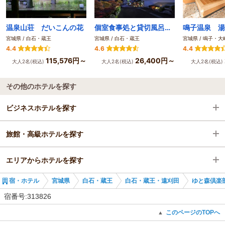
温泉山荘 だいこんの花
個室食事処と貸切風呂が愉しめる宿 かっぱの宿旅館三治郎
宮城県 / 白石・蔵王
宮城県 / 白石・蔵王
宮城県 / 鳴子・大
4.4
4.6
4.4
115,576円～
26,400円～
大人2名(税込)
大人2名(税込)
大人2名(税込)
その他のホテルを探す
ビジネスホテルを探す
旅館・高級ホテルを探す
宮城県
エリアからホテルを探す
白石・蔵王
宮城県
宿・ホテル
宮城県
白石・蔵王
白石・蔵王・遠刈田
ゆと森倶楽
白石・蔵王・遠刈田
宮城県
宿番号:313826
仙台駅
白石・蔵王
このページのTOPへ
▲