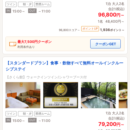
1泊
大人2名
ツイン
朝・夕
禁煙ルーム
合計(税込)
IN
OUT
15:00～
～11:00
96,800
円～
1名
48,400円～
ポイントUP
1,936
96,800スコア～
ポイント～
最大
7,500円
クーポン
クーポンGET
利用条件あり
【スタンダードプラン】食事・飲物すべて無料オールインクルー
シブステイ
【さくら館】ウォークインツイン/シャワーブース付
1泊
大人2名
ツイン
朝・夕
禁煙ルーム
合計(税込)
IN
OUT
15:00～
～11:00
79,200
円～