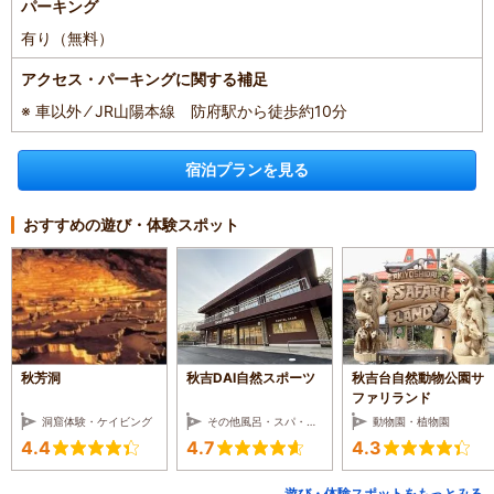
パーキング
有り（無料）
アクセス・パーキングに関する補足
※ 車以外 ⁄ JR山陽本線 防府駅から徒歩約10分
宿泊プランを見る
おすすめの遊び・体験スポット
秋芳洞
秋吉DAI自然スポーツ
秋吉台自然動物公園サ
ファリランド
洞窟体験・ケイビング
その他風呂・スパ・サロン
動物園・植物園
4.4
4.7
4.3
遊び・体験スポットをもっとみる