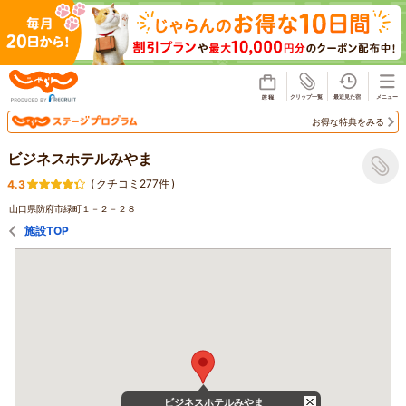
じゃらん
お得な特典をみる
ビジネスホテルみやま
(
クチコミ277件
)
4.3
山口県防府市緑町１－２－２８
施設TOP
ビジネスホテルみやま