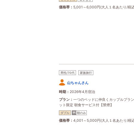
価格帯
5,001～6,000円(大人１名あたり/税込
男性/70代
家族旅行
山ちゃんさん
時期
2026年4月宿泊
プラン
一つのベッドに仲良くカップルプラン
ット限定 朝食サービス付【禁煙】
ダブル
朝のみ
価格帯
4,001～5,000円(大人１名あたり/税込