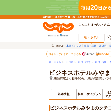
国内旅行・海外旅行や宿・ホテルの宿泊予約はじゃらんnet
こんにちは♪ゲストさん
じ
宿・ホテル
宿・ホテル
出張ビジネス
温泉・露天
高級宿
ポイントがたまる・つかえる
宿・ホテル
>
山口県
>
山口・秋芳
>
山口・湯田・
ビジネスホテルみやま
JR防府駅より徒歩10分。JRの高架沿いで
地
基本情報
料金・宿泊プラン
アク
ビジネスホテルみやまのクチ