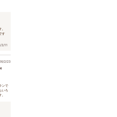
す。
です
3/11
/2/23
4
ランで
もいろ
す。