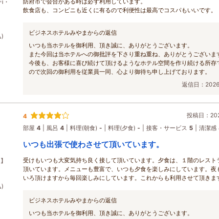
防府市で会合がある時は必ず利用しています。
i・
飲食店も、コンビニも近くに有るので利便性は最高でコスパもいいです。
ビジネスホテルみやまからの返信
)
いつも当ホテルを御利用、頂き誠に、ありがとうございます。
また今回は当ホテルへの御批評を下さり重ね重ね、ありがとうございま
今後も、お客様に喜び続けて頂けるようなホテル空間を作り続ける所存
ので次回の御利用を従業員一同、心より御待ち申し上げております。
返信日：2026/
投稿日：2026
4
部屋
4
風呂
4
料理(朝食)
-
料理(夕食)
-
接客・サービス
5
清潔感
いつも出張で使わさせて頂いています。
受けもいつも大変気持ち良く接して頂いています。夕食は、１階のレスト
煙】
頂いています。メニューも豊富で、いつも夕食を楽しみにしています。夜
いろ頂けますから毎回楽しみにしています。これからも利用させて頂きま
)
ビジネスホテルみやまからの返信
いつも当ホテルを御利用、頂き誠に、ありがとうございます。