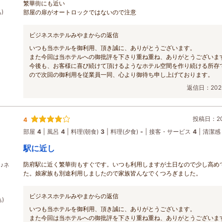
繁華街にも近い
)
部屋の扉がオートロックではないので注意
ビジネスホテルみやまからの返信
いつも当ホテルを御利用、頂き誠に、ありがとうございます。
また今回は当ホテルへの御批評を下さり重ね重ね、ありがとうございま
今後も、お客様に喜び続けて頂けるようなホテル空間を作り続ける所存
ので次回の御利用を従業員一同、心より御待ち申し上げております。
返信日：2026
投稿日：202
4
部屋
4
風呂
4
料理(朝食)
3
料理(夕食)
-
接客・サービス
4
清潔感
駅に近し
防府駅に近く繁華街もすぐです。いつも利用しますが土日なので少し高め
♪ネ
た。娘家族も別途利用しましたので家族皆んなでくつろぎました。
ビジネスホテルみやまからの返信
)
いつも当ホテルを御利用、頂き誠に、ありがとうございます。
また今回は当ホテルへの御批評を下さり重ね重ね、ありがとうございま