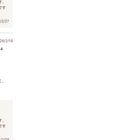
す。
です
2/27
6/2/16
4
く。
す。
です
2/18