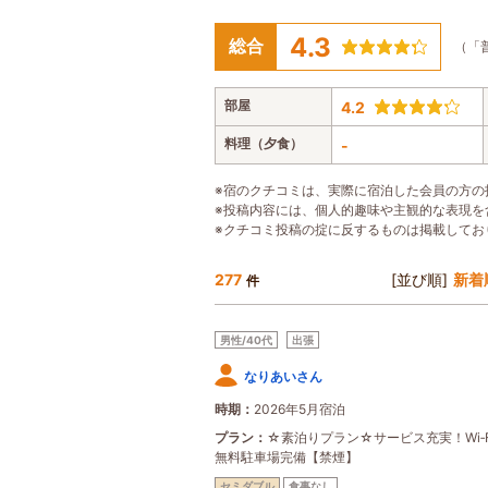
4.3
総合
（「
部屋
4.2
料理（夕食）
-
※宿のクチコミは、実際に宿泊した会員の方の
※投稿内容には、個人的趣味や主観的な表現を
※クチコミ投稿の掟に反するものは掲載してお
277
[並び順]
新着
件
男性/40代
出張
なりあいさん
時期
2026年5月宿泊
プラン
☆素泊りプラン☆サービス充実！Wi‐F
無料駐車場完備【禁煙】
セミダブル
食事なし