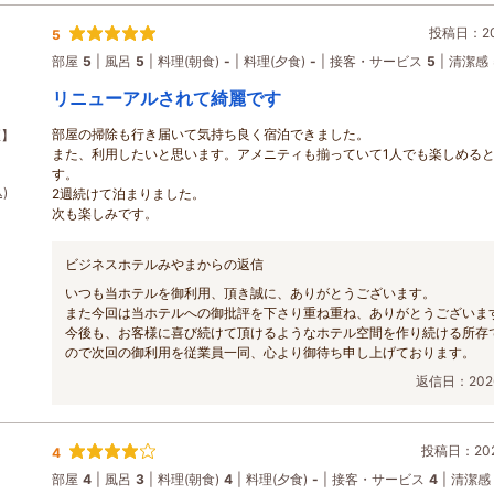
投稿日：202
5
部屋
5
風呂
5
料理(朝食)
-
料理(夕食)
-
接客・サービス
5
清潔感
リニューアルされて綺麗です
部屋の掃除も行き届いて気持ち良く宿泊できました。
煙】
また、利用したいと思います。アメニティも揃っていて1人でも楽しめる
す。
)
2週続けて泊まりました。
次も楽しみです。
ビジネスホテルみやまからの返信
いつも当ホテルを御利用、頂き誠に、ありがとうございます。
また今回は当ホテルへの御批評を下さり重ね重ね、ありがとうございま
今後も、お客様に喜び続けて頂けるようなホテル空間を作り続ける所存
ので次回の御利用を従業員一同、心より御待ち申し上げております。
返信日：2026
投稿日：2026
4
部屋
4
風呂
3
料理(朝食)
4
料理(夕食)
-
接客・サービス
4
清潔感