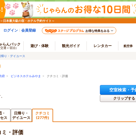
 ～日本最大級の宿・ホテル予約サイト～
ログイン
会員登録
お得な特典をみる
ゃらんパック
遊び・体験
観光ガイド
レンタカー
航空券
（交通＋宿泊）
日帰り・デイユース
防府
>
ビジネスホテルみやま
> クチコミ・評価
空室検索・予
す。
クリップする
図・
日帰り・
クチコミ
セス
デイユース
(277件)
コミ・評価