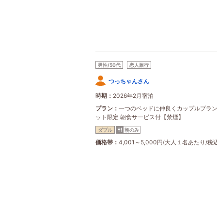
男性/50代
恋人旅行
つっちゃんさん
時期
2026年2月宿泊
プラン
一つのベッドに仲良くカップルプラン
ット限定 朝食サービス付【禁煙】
ダブル
朝のみ
価格帯
4,001～5,000円(大人１名あたり/税込