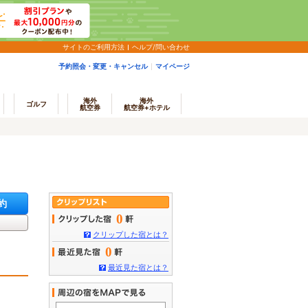
サイトのご利用方法
ヘルプ/問い合わせ
予約照会・変更・キャンセル
マイページ
海外
海外
ゴルフ
航空券
航空券+ホテル
約
0
クリップした宿とは？
0
最近見た宿とは？