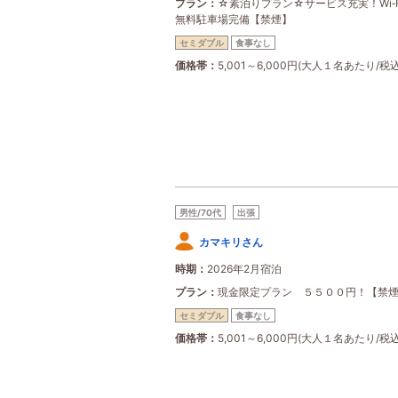
プラン
☆素泊りプラン☆サービス充実！Wi‐F
無料駐車場完備【禁煙】
セミダブル
食事なし
価格帯
5,001～6,000円(大人１名あたり/税込
男性/70代
出張
カマキリさん
時期
2026年2月宿泊
プラン
現金限定プラン ５５００円！【禁
セミダブル
食事なし
価格帯
5,001～6,000円(大人１名あたり/税込