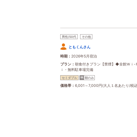
男性/50代
その他
ともくんさん
時期
2026年5月宿泊
プラン
朝食付きプラン【禁煙】◆全館Ｗｉ‐
ｉ・無料駐車場完備
セミダブル
朝のみ
価格帯
6,001～7,000円(大人１名あたり/税込