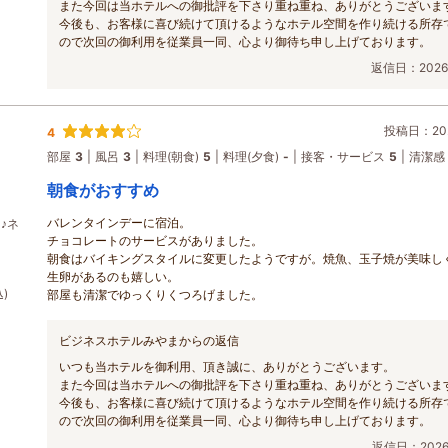
また今回は当ホテルへの御批評を下さり重ね重ね、ありがとうございま
今後も、お客様に喜び続けて頂けるようなホテル空間を作り続ける所存
ので次回の御利用を従業員一同、心より御待ち申し上げております。
返信日：2026/
投稿日：202
4
部屋
3
風呂
3
料理(朝食)
5
料理(夕食)
-
接客・サービス
5
清潔感
朝食がおすすめ
バレンタインデーに宿泊。
♪ネ
チョコレートのサービスがありました。
朝食はバイキングスタイルに変更したようですが。焼魚、玉子焼が美味し
生卵があるのも嬉しい。
)
部屋も清潔でゆっくりくつろげました。
ビジネスホテルみやまからの返信
いつも当ホテルを御利用、頂き誠に、ありがとうございます。
また今回は当ホテルへの御批評を下さり重ね重ね、ありがとうございま
今後も、お客様に喜び続けて頂けるようなホテル空間を作り続ける所存
ので次回の御利用を従業員一同、心より御待ち申し上げております。
返信日：2026/