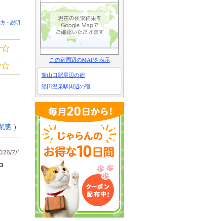
見方・説明
この宿周辺のMAPを表示
新山口駅周辺の宿
湯田温泉駅周辺の宿
潔感
）
26/7/1
3