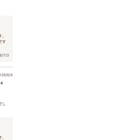
す。
です
/7/3
6/6/4
4
でし
す。