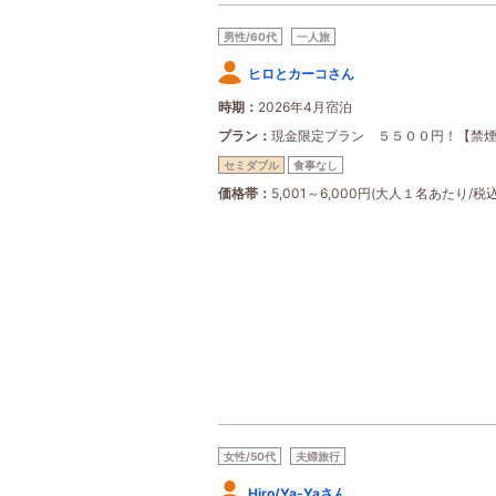
男性/60代
一人旅
ヒロとカーコさん
時期
2026年4月宿泊
プラン
現金限定プラン ５５００円！【禁
セミダブル
食事なし
価格帯
5,001～6,000円(大人１名あたり/税込
女性/50代
夫婦旅行
Hiro/Ya-Yaさん