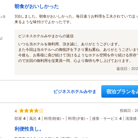
朝食がおいしかった
3泊しました。朝食がおいしかった。毎日違うお料理を工夫されていてほ
♪ネ
来るような味付けでよかったです。
ビジネスホテルみやまからの返信
)
いつも当ホテルを御利用、頂き誠に、ありがとうございます。
また今回は当ホテルへの御批評を下さり重ね重ね、ありがとうございま
今後も、お客様に喜び続けて頂けるようなホテル空間を作り続ける所存
ので次回の御利用を従業員一同、心より御待ち申し上げております。
返信日：2026
宿泊プランを
ビジネスホテルみやま
投稿日：202
4
部屋
4
風呂
4
料理(朝食)
-
料理(夕食)
-
接客・サービス
4
清潔感
利便性良し。