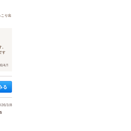
っこり出
す。
です
/4/1
みる
6/3/8
5