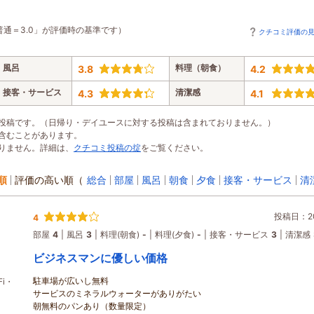
普通＝3.0」が評価時の基準です）
クチコミ評価の
風呂
料理（朝食）
3.8
4.2
接客・サービス
清潔感
4.3
4.1
投稿です。（日帰り・デイユースに対する投稿は含まれておりません。）
含むことがあります。
りません。詳細は、
クチコミ投稿の掟
をご覧ください。
順
評価の高い順
（
総合
部屋
風呂
朝食
夕食
接客・サービス
清
投稿日：20
4
部屋
4
風呂
3
料理(朝食)
-
料理(夕食)
-
接客・サービス
3
清潔感
ビジネスマンに優しい価格
駐車場が広いし無料
i・
サービスのミネラルウォーターがありがたい
朝無料のパンあり（数量限定）