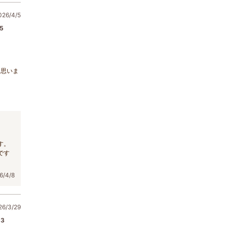
6/4/5
5
と思いま
す。
です
/4/8
/3/29
3