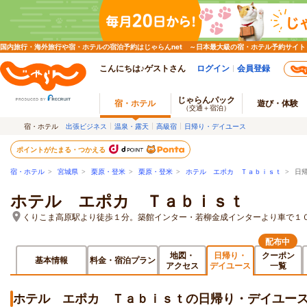
国内旅行・海外旅行や宿・ホテルの宿泊予約はじゃらんnet ～日本最大級の宿・ホテル予約サイト
こんにちは♪ゲストさん
ログイン
会員登録
じゃらんパック
宿・ホテル
遊び・体験
（交通＋宿泊）
宿・ホテル
出張ビジネス
温泉・露天
高級宿
日帰り・デイユース
ポイントがたまる・つかえる
宿・ホテル
>
宮城県
>
栗原・登米
>
栗原・登米
>
ホテル エポカ Ｔａｂｉｓｔ
> 日
ホテル エポカ Ｔａｂｉｓｔ
くりこま高原駅より徒歩１分。築館インター・若柳金成インターより車で１
配布中
地図・
日帰り・
クーポン
基本情報
料金・宿泊プラン
アクセス
デイユース
一覧
ホテル エポカ Ｔａｂｉｓｔの日帰り・デイユー