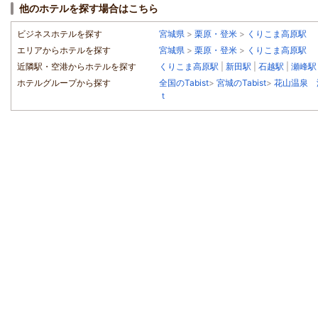
他のホテルを探す場合はこちら
ビジネスホテルを探す
宮城県
>
栗原・登米
>
くりこま高原駅
エリアからホテルを探す
宮城県
>
栗原・登米
>
くりこま高原駅
近隣駅・空港からホテルを探す
くりこま高原駅
|
新田駅
|
石越駅
|
瀬峰駅
ホテルグループから探す
全国のTabist
>
宮城のTabist
>
花山温泉 
ｔ