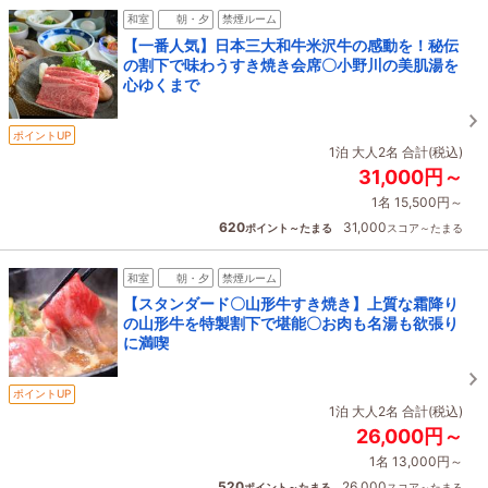
和室
朝・夕
禁煙ルーム
【一番人気】日本三大和牛米沢牛の感動を！秘伝
の割下で味わうすき焼き会席〇小野川の美肌湯を
心ゆくまで
ポイントUP
1泊 大人2名 合計(税込)
31,000円～
1名 15,500円～
620
31,000
ポイント～たまる
スコア～たまる
和室
朝・夕
禁煙ルーム
【スタンダード〇山形牛すき焼き】上質な霜降り
の山形牛を特製割下で堪能〇お肉も名湯も欲張り
に満喫
ポイントUP
1泊 大人2名 合計(税込)
26,000円～
1名 13,000円～
520
26,000
ポイント～たまる
スコア～たまる