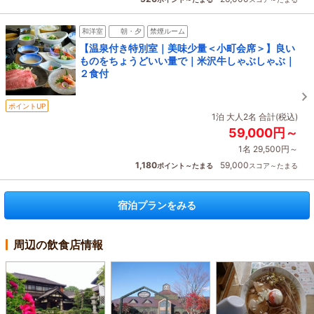
和洋室
朝・夕
禁煙ルーム
【温泉付き特別室｜美味少量＜小町会席＞】良い
ものをちょうどいい量で｜米沢牛しゃぶしゃぶ｜
２食付
ポイントUP
1泊 大人2名 合計(税込)
59,000円～
1名 29,500円～
1,180
59,000
ポイント～たまる
スコア～たまる
宿泊プランをみる
周辺の飲食店情報