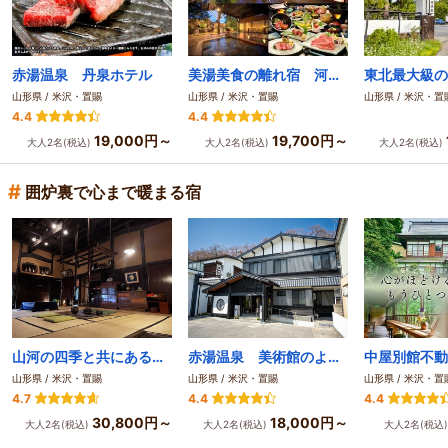
赤湯温泉 丹泉ホテル
美湯美食の離れ宿 河鹿荘（米沢・小野川温泉）
山形県 / 米沢・置賜
山形県 / 米沢・置賜
山形県 / 米沢・置
4.4
4.4
19,000円～
19,700円～
大人2名(税込)
大人2名(税込)
大人2名(税込)
#
囲炉裏で心まで暖まる宿
山河の四季と共にあるがままの吾に環る茅葺の古宿 湯滝の宿西屋
赤湯温泉 美術館のような宿 旅館大和屋
中屋別館不動
山形県 / 米沢・置賜
山形県 / 米沢・置賜
山形県 / 米沢・置
4.7
4.4
4.4
30,800円～
18,000円～
大人2名(税込)
大人2名(税込)
大人2名(税込