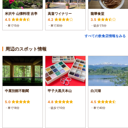
米沢牛 山懐料理 吉亭
高畠ワイナリー
龍華食堂
4.5
4.2
3.5
・車で15分
・車で30分
・徒歩で5分
すべての飲食店情報をみる
周辺のスポット情報
中屋別館不動閣
甲子大黒天本山
白川湖
5.0
4.8
4.5
・車で18分
・徒歩で10分
・車で40分