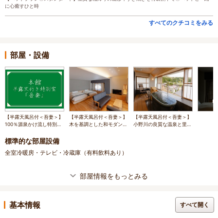
に心癒すひと時
すべてのクチコミをみる
部屋・設備
【半露天風呂付＜吾妻＞】
【半露天風呂付＜吾妻＞】
【半露天風呂付＜吾妻＞】
100％源泉かけ流し特別室
木を基調とした和モダンベ
小野川の良質な温泉と里山
〇本館
ッドルームです。
の風景を独り占め。
標準的な部屋設備
全室冷暖房・テレビ・冷蔵庫（有料飲料あり）
部屋情報をもっとみる
基本情報
すべて開く