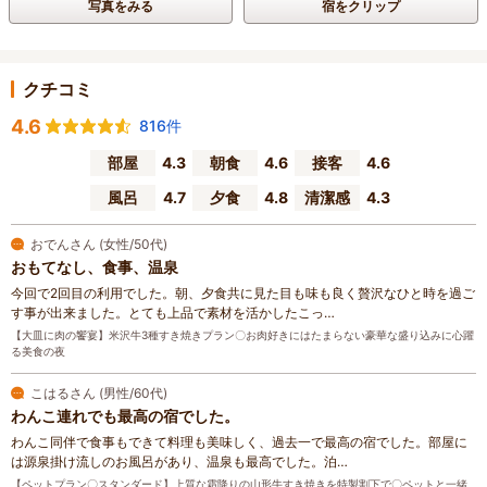
写真をみる
宿をクリップ
クチコミ
4.6
816件
部屋
4.3
朝食
4.6
接客
4.6
風呂
4.7
夕食
4.8
清潔感
4.3
おでんさん (女性/50代)
おもてなし、食事、温泉
今回で2回目の利用でした。朝、夕食共に見た目も味も良く贅沢なひと時を過ご
す事が出来ました。とても上品で素材を活かしたこっ…
【大皿に肉の饗宴】米沢牛3種すき焼きプラン〇お肉好きにはたまらない豪華な盛り込みに心躍
る美食の夜
こはるさん (男性/60代)
わんこ連れでも最高の宿でした。
わんこ同伴で食事もできて料理も美味しく、過去一で最高の宿でした。部屋に
は源泉掛け流しのお風呂があり、温泉も最高でした。泊…
【ペットプラン〇スタンダード】上質な霜降りの山形牛すき焼きを特製割下で〇ペットと一緒