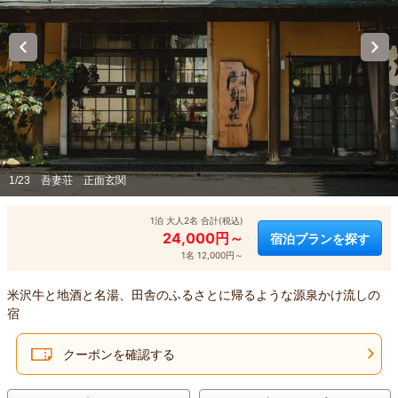
1/23
吾妻荘 正面玄関
1泊 大人2名 合計(税込)
24,000円～
宿泊プランを探す
1名 12,000円～
米沢牛と地酒と名湯、田舎のふるさとに帰るような源泉かけ流しの
宿
クーポンを確認する