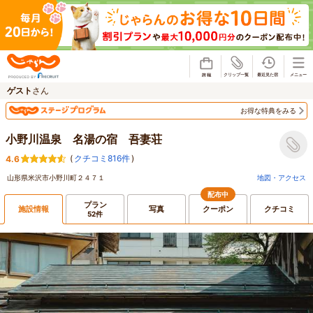
じゃらん
ゲスト
さん
お得な特典をみる
小野川温泉 名湯の宿 吾妻荘
(
クチコミ816件
)
4.6
山形県米沢市小野川町２４７１
地図・アクセス
配布中
プラン
施設情報
写真
クーポン
クチコミ
52件