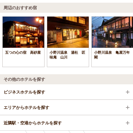
周辺のおすすめ宿
五つの心の宿 高砂屋
小野川温泉 湯杜 匠
小野川温泉 亀屋万年
味庵 山川
閣
その他のホテルを探す
ビジネスホテルを探す
エリアからホテルを探す
山形県
近隣駅・空港からホテルを探す
米沢・置賜
山形県