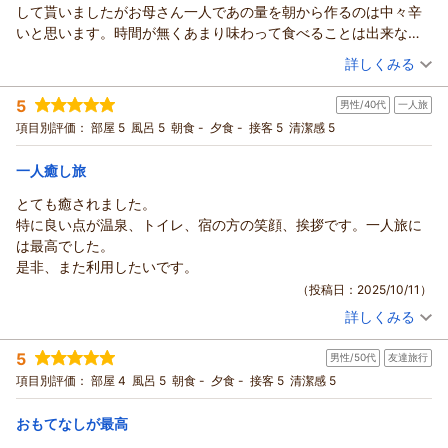
して貰いましたがお母さん一人であの量を朝から作るのは中々辛
いと思います。時間が無くあまり味わって食べることは出来なか
ったが、もし次回伺うことが有ればゆっつくと味わって食べたい
（投稿日：2025/11/03）
詳しくみる
と思います。
宿泊時期：
2025年10月宿泊 (出張)
5
男性/40代
一人旅
投稿者：
世古さん
(男性/40代)
宿泊プラン：
洋シングル超コンパクト【源泉かけ流しの湯】味自慢朝食付
項目別評価：
部屋 5
風呂 5
朝食 -
夕食 -
接客 5
清潔感 5
夜はカランコロンと駅ナカ繁華街へ
シングル
朝のみ
宿泊価格帯：
9,001～10,000円(大人一人あたり/税込)
一人癒し旅
とても癒されました。
特に良い点が温泉、トイレ、宿の方の笑顔、挨拶です。一人旅に
は最高でした。
是非、また利用したいです。
（投稿日：2025/10/11）
詳しくみる
宿泊時期：
2025年10月宿泊 (一人旅)
投稿者：
river500さん
(男性/40代)
5
男性/50代
友達旅行
宿泊プラン：
【広川は今年で90周年】素泊まりエコノミー 源泉かけ流しの
湯 ☆ビジネスにリゾートに☆
和室
食事なし
項目別評価：
部屋 4
風呂 5
朝食 -
夕食 -
接客 5
清潔感 5
宿泊価格帯：
8,001～9,000円(大人一人あたり/税込)
おもてなしが最高