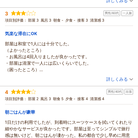
詳しくみる
宿泊時期：
2025年11月宿泊 (夫婦旅行)
投稿者：
マサヒデさん
(男性/80代)
3
男性/60代
一人旅
宿泊プラン：
【広川は今年で90周年】源泉かけ流しの湯！ボリューム満足朝
食味自慢付き
和室
朝のみ
項目別評価：
部屋 3
風呂 3
朝食 -
夕食 -
接客 3
清潔感 3
宿泊価格帯：
9,001～10,000円(大人一人あたり/税込)
気楽な滞在にOK
部屋は和室で1人には十分でした。
（よかったところ）
・お風呂は4回入りましたが良かったです。
・部屋は清潔で一人には広いくらいでした。
（困ったところ）
・浴衣も有料。お水はロビーから持って行くけど手を洗ってか
（投稿日：2025/11/25）
詳しくみる
ら、と
宿泊時期：
2025年11月宿泊 (一人旅)
ちょっとフレンドリーではない気がしました。
4
男性/40代
出張
投稿者：
Jさん
(男性/60代)
・9000円オーバーは若干高い気がします。
宿泊プラン：
【広川は今年で90周年】素泊まりエコノミー 源泉かけ流しの
項目別評価：
部屋 2
風呂 3
朝食 5
夕食 -
接客 4
清潔感 4
インバウンドの影響なのでしょうか？
湯 ☆ビジネスにリゾートに☆
和室
食事なし
宿泊価格帯：
9,001～10,000円(大人一人あたり/税込)
朝ごはんが豪華
1日だけの利用でしたが、到着時にスーツケースを拭いてくれたり
細やかなサービスが良かったです。部屋は至ってシンプルで旅行
感は無いけど、朝ごはんが凄かった。私の都合で少し早めに用意