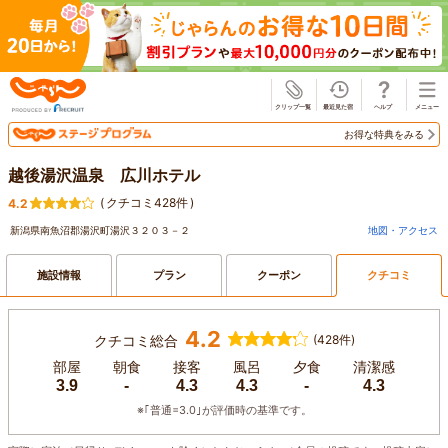
じゃらん
お得な特典をみる
越後湯沢温泉 広川ホテル
(
クチコミ428件
)
4.2
新潟県南魚沼郡湯沢町湯沢３２０３－２
地図・アクセス
施設情報
プラン
クーポン
クチコミ
4.2
クチコミ総合
(428件)
部屋
朝食
接客
風呂
夕食
清潔感
3.9
-
4.3
4.3
-
4.3
※｢普通=3.0｣が評価時の基準です。