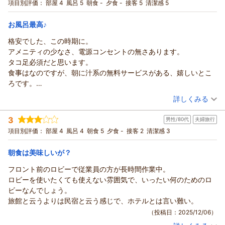
宿泊プラン：
洋シングル素泊り【超コンパクト】快適Wifi ビジネスにリゾー
項目別評価：
部屋 4
風呂 5
朝食 -
夕食 -
接客 5
清潔感 5
トに
シングル
食事なし
宿泊価格帯：
9,001～10,000円(大人一人あたり/税込)
お風呂最高♪
格安でした、この時期に。
越後湯沢温泉 広川ホテルからの返信
アメニティの少なさ、電源コンセントの無さあります。
ご利用頂き、誠に有難うございました。
タコ足必須だと思います。
又のお越しを心よりお待ち申し上げております。
食事はなのですが、朝に汁系の無料サービスがある、嬉しいとこ
（返信日：2026/03/17）
ろです。
お風呂ですが、期待以上に大きい。
（投稿日：2025/12/29）
詳しくみる
中は寒いですが、逆に温泉が最高でした。
宿泊時期：
2025年12月宿泊 (一人旅)
3
男性/80代
夫婦旅行
投稿者：
かずヒットさん
(男性/40代)
宿泊プラン：
洋シングル素泊り【超コンパクト】快適Wifi ビジネスにリゾー
項目別評価：
部屋 4
風呂 4
朝食 5
夕食 -
接客 2
清潔感 3
トに
シングル
食事なし
宿泊価格帯：
14,001～15,000円(大人一人あたり/税込)
朝食は美味しいが？
フロント前のロビーで従業員の方が長時間作業中。
ロビーを使いたくても使えない雰囲気で、いったい何のためのロ
ビーなんでしょう。
旅館と云うよりは民宿と云う感じで、ホテルとは言い難い。
（投稿日：2025/12/06）