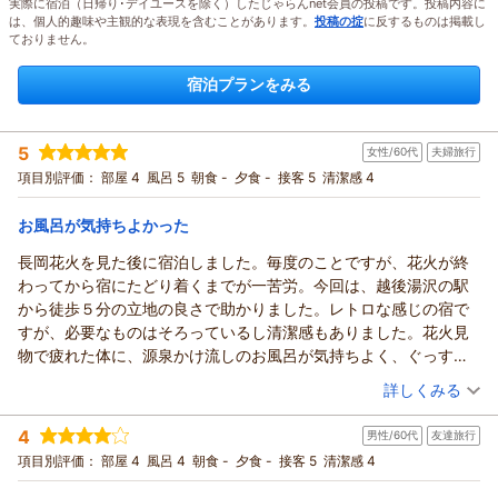
実際に宿泊（日帰り･デイユースを除く）したじゃらんnet会員の投稿です。投稿内容に
は、個人的趣味や主観的な表現を含むことがあります。
投稿の掟
に反するものは掲載し
ておりません。
宿泊プランをみる
5
女性/60代
夫婦旅行
項目別評価：
部屋 4
風呂 5
朝食 -
夕食 -
接客 5
清潔感 4
お風呂が気持ちよかった
長岡花火を見た後に宿泊しました。毎度のことですが、花火が終
わってから宿にたどり着くまでが一苦労。今回は、越後湯沢の駅
から徒歩５分の立地の良さで助かりました。レトロな感じの宿で
すが、必要なものはそろっているし清潔感もありました。花火見
物で疲れた体に、源泉かけ流しのお風呂が気持ちよく、ぐっすり
と眠れました。朝は、とてもおいしい果物などを用意していただ
（投稿日：2026/08/06）
詳しくみる
き、親切で丁寧な対応がありがたかったです。
宿泊時期：
2026年08月宿泊 (夫婦旅行)
4
男性/60代
友達旅行
投稿者：
wakameさん
(女性/60代)
宿泊プラン：
【長岡花火】インアウト特別時間 ☆素泊まり☆ お部屋タイ
項目別評価：
部屋 4
風呂 4
朝食 -
夕食 -
接客 5
清潔感 4
プ宿におまかせ
その他
食事なし