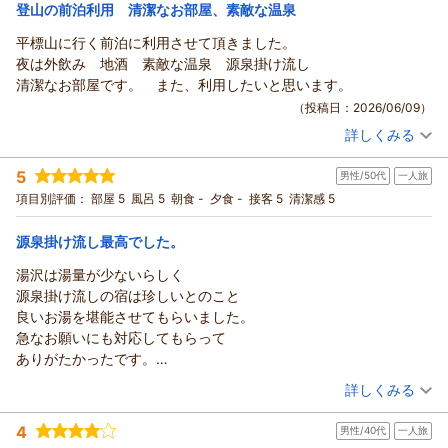
宿泊価格帯：
16,001～17,000円(大人一人あたり/税込)
登山の前泊利用 清潔なお部屋、素敵な温泉
平標山に行く前泊に利用させて頂きました。
夜は外飲み 地酒 素敵な温泉 源泉掛け流し
清潔なお部屋です。 また、利用したいと思います。
（投稿日：2026/06/09）
詳しくみる
宿泊時期：
2026年06月宿泊 (友達旅行)
投稿者：
ごくうさん
(男性/60代)
5
男性/50代
一人旅
宿泊プラン：
洋ツイン 素泊まりエコノミー 源泉かけ流しの湯 【今年で
90周年】 ビジネスにリゾートに
ツイン
食事なし
項目別評価：
部屋 5
風呂 5
朝食 -
夕食 -
接客 5
清潔感 5
宿泊価格帯：
7,001～8,000円(大人一人あたり/税込)
源泉掛け流し最高でした。
湯沢は湯量が少ないらしく
源泉掛け流しの宿は珍しいとのこと
良いお湯を堪能させてもらいました。
急なお願いにも対応してもらって
ありがたかったです。
とてもゆっくり過ごせました。
（投稿日：2026/03/16）
詳しくみる
朝の具沢山汁のサービスも
宿泊時期：
2026年03月宿泊 (一人旅)
至れり尽くせりです。
4
男性/40代
一人旅
投稿者：
たけさん
(男性/50代)