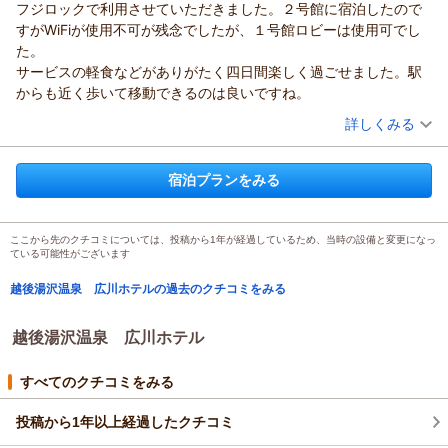
フジロックで利用させていただきました。２号館に宿泊したので
すがWiFiが使用不可が残念でしたが、１号館ロビーは使用可でし
た。
サービスの軽食などがありがたく四日間楽しく過ごせました。駅
からも近く歩いて移動できるのは良いですね。
（投稿日：2025/09/24）
詳しくみる
宿泊時期：
2025年07月宿泊 (友達旅行)
投稿者：
9283さん
(男性/50代)
宿泊プランをみる
宿泊プラン：
別館プラン【インアウト特別時間】ゆっくりしていがっしゃ
い 素泊まり【別館】
和室
食事なし
宿泊価格帯：
10,001～11,000円(大人一人あたり/税込)
ここから先のクチコミについては、投稿から1年が経過しているため、当時の設備と変更になっ
ている可能性がございます
越後湯沢温泉 広川ホテルの過去のクチコミをみる
越後湯沢温泉 広川ホテル
すべてのクチコミをみる
投稿から1年以上経過したクチコミ