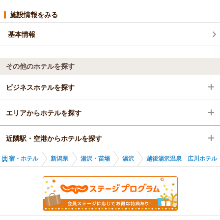
施設情報をみる
基本情報
その他のホテルを探す
ビジネスホテルを探す
エリアからホテルを探す
新潟県
近隣駅・空港からホテルを探す
湯沢・苗場
新潟県
宿・ホテル
新潟県
湯沢・苗場
湯沢
越後湯沢温泉 広川ホテル
湯沢
湯沢・苗場
越後湯沢駅
越後湯沢駅
湯沢
ガーラ湯沢駅
越後湯沢駅
岩原スキー場前駅