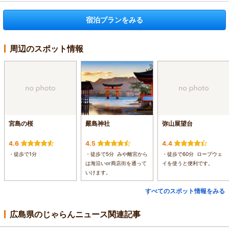
宿泊プランをみる
周辺のスポット情報
宮島の桜
嚴島神社
弥山展望台
4.6
4.5
4.4
・徒歩で1分
・徒歩で5分 みや離宮から
・徒歩で60分 ロープウェ
は海沿いor商店街を通って
イを使うと便利です。
いけます。
すべてのスポット情報をみる
広島県のじゃらんニュース関連記事