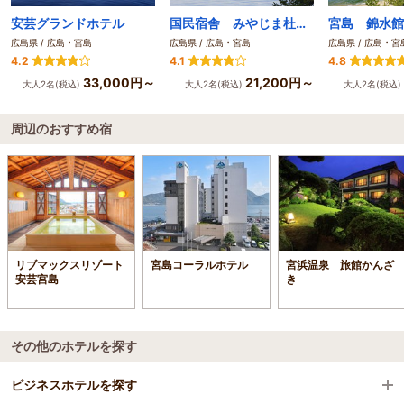
安芸グランドホテル
国民宿舎 みやじま杜の宿
広島県 / 広島・宮島
広島県 / 広島・宮島
広島県 / 広島・宮
4.2
4.1
4.8
33,000円～
21,200円～
大人2名(税込)
大人2名(税込)
大人2名(税込)
周辺のおすすめ宿
リブマックスリゾート
宮島コーラルホテル
宮浜温泉 旅館かんざ
安芸宮島
き
その他のホテルを探す
ビジネスホテルを探す