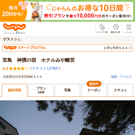
じゃらん
ゲスト
さん
お得な特典をみる
宮島 神撰の宿 ホテルみや離宮
(
クチコミ1,216件
)
4.2
広島県廿日市市宮島町８４９
地図・アクセス
配布中
プラン
施設情報
写真
クーポン
クチコミ
35件