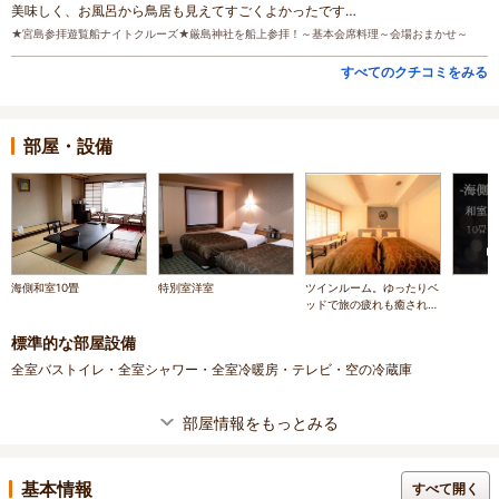
美味しく、お風呂から鳥居も見えてすごくよかったです…
★宮島参拝遊覧船ナイトクルーズ★厳島神社を船上参拝！～基本会席料理～会場おまかせ～
すべてのクチコミをみる
部屋・設備
海側和室10畳
特別室洋室
ツインルーム。ゆったりベ
ッドで旅の疲れも癒される
♪
標準的な部屋設備
全室バストイレ・全室シャワー・全室冷暖房・テレビ・空の冷蔵庫
部屋情報をもっとみる
基本情報
すべて開く