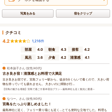
写真をみる
宿をクリップ
クチコミ
4.2
1,216件
部屋
4.0
朝食
4.3
接客
4.2
風呂
3.6
夕食
4.2
清潔感
4.1
松本諭子さん (女性/40代)
古き良き宿！清潔感とお料理で大満足
古き良きお宿です。宮島フェリー駅から、徒歩5分くらいで着くので、大きい荷
物を持っていても疲れません。 大きいのに掃除が行…
【宮島の魅力を堪能】宮島で過ごす基本宿泊プラン～厳島神社も近く観光に最適～
なつー。さん (女性/40代)
宮島をたっぷり楽しめました！
厳島神社に近く、フェリー乗り場にも近く…とても便利な立地でした。料理も