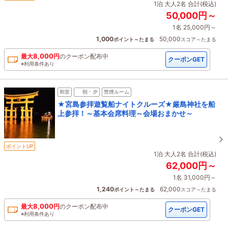
1泊 大人2名 合計(税込)
50,000円～
1名 25,000円～
1,000
50,000
ポイント～たまる
スコア～たまる
8,000
最大
円
の
クーポン配布中
クーポンGET
※利用条件あり
和室
朝・夕
禁煙ルーム
★宮島参拝遊覧船ナイトクルーズ★厳島神社を船
上参拝！～基本会席料理～会場おまかせ～
ポイントUP
1泊 大人2名 合計(税込)
62,000円～
1名 31,000円～
1,240
62,000
ポイント～たまる
スコア～たまる
8,000
最大
円
の
クーポン配布中
クーポンGET
※利用条件あり