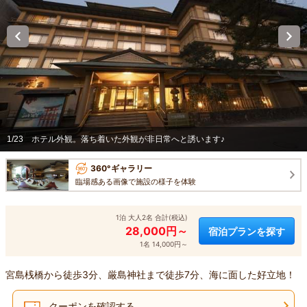
1/23
ホテル外観。落ち着いた外観が非日常へと誘います♪
360°ギャラリー
臨場感ある画像で施設の様子を体験
1泊 大人2名 合計(税込)
28,000円～
宿泊プランを探す
1名 14,000円～
宮島桟橋から徒歩3分、厳島神社まで徒歩7分、海に面した好立地！
クーポンを確認する