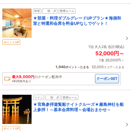
和室
朝・夕
禁煙ルーム
★部屋・料理ダブルグレードUPプラン★海側和
室と特選和会席を料金UPなしでゲット！
ポイントUP
1泊 大人2名 合計(税込)
52,000円～
1名 26,000円～
1,040
52,000
ポイント～たまる
スコア～たまる
8,000
最大
円
の
クーポン配布中
クーポンGET
※利用条件あり
ツイン
朝・夕
禁煙ルーム
★宮島参拝遊覧船ナイトクルーズ★厳島神社を船
上参拝！～基本会席料理～会場おまかせ～
ポイントUP