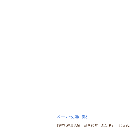
おすすめの遊び・体験ジャンル
ページの先頭に戻る
[旅館]椎原温泉 割烹旅館 みはる荘 じゃらん