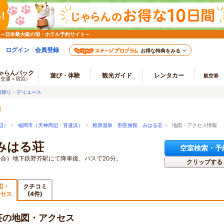
 ～日本最大級の宿・ホテル予約サイト～
ログイン
会員登録
お得な特典をみる
ゃらんパック
遊び・体験
観光ガイド
レンタカー
航空券
（交通＋宿泊）
日帰り・デイユース
辺）
>
福岡市（天神周辺・百道浜）
>
椎原温泉 割烹旅館 みはる荘
> 地図・アクセス情報
みはる荘
空室検索・予
場合）地下鉄野芥駅にて降車後、バスで20分。
クリップする
図・
クチコミ
セス
(4件)
荘の地図・アクセス