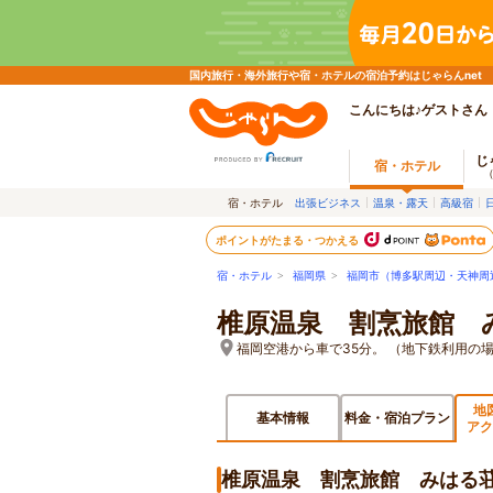
国内旅行・海外旅行や宿・ホテルの宿泊予約はじゃらんnet
こんにちは♪ゲストさん
じ
宿・ホテル
宿・ホテル
出張ビジネス
温泉・露天
高級宿
ポイントがたまる・つかえる
宿・ホテル
>
福岡県
>
福岡市（博多駅周辺・天神周
椎原温泉 割烹旅館 
福岡空港から車で35分。 （地下鉄利用の
地
基本情報
料金・宿泊プラン
アク
椎原温泉 割烹旅館 みはる