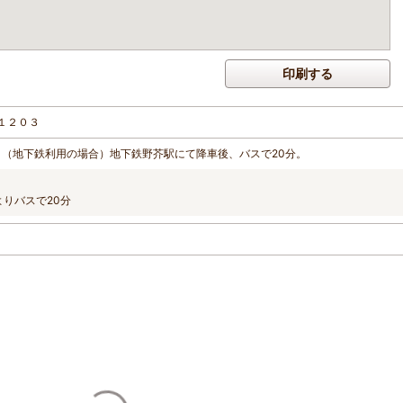
印刷する
１２０３
。 （地下鉄利用の場合）地下鉄野芥駅にて降車後、バスで20分。
りバスで20分