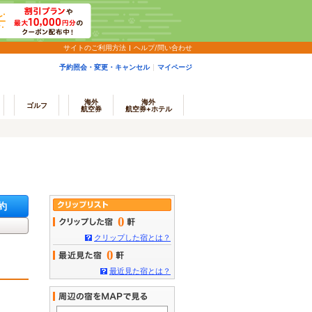
サイトのご利用方法
ヘルプ/問い合わせ
予約照会・変更・キャンセル
マイページ
海外
海外
ゴルフ
航空券
航空券+ホテル
約
0
クリップした宿とは？
0
最近見た宿とは？