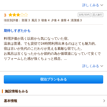
旅館からは何の説明もなく、母にはサプライズのつもりでしたの
（投稿日：2025/10/31）
詳しくみる
で取り立てて何も言いませんでしたが、すごく残念でした。
宿泊時期：
2025年10月宿泊 (家族旅行)
岩風呂は翌朝はぬるくて入れなかったので、こちらはまだ不具合
3
女性/50代
恋人旅行
投稿者：
ヒロさん
(女性/40代)
があるようです。
宿泊プラン：
【季節を楽しむ：秋】福岡の秋を楽しむ！秋の景色を眺めなが
項目別評価：
部屋 3
風呂 3
朝食 4
夕食 4
接客 4
清潔感 3
朝食はブランチに変更して併設のレストランに優先して案内して
ら食と温泉をお楽しみください☆【１泊２食】
和室
朝・夕
いただき、ゆっくり選んで食べることが出来ました。種類もたく
宿泊価格帯：
20,001～21,000円(大人一人あたり/税込)
期待しすぎたかも
さんあって、母も喜んでいました。
料理評価が高く以前から気になっていた宿。
椎原温泉 割烹旅館 みはる荘からの返信
温泉は普通。でも貸切で24時間利用出来るのはとても魅力的。
このたびは当館をご利用いただき、また丁寧なご感想をお寄せ
宿は古いが先代のこだわりが見える素敵な宿でした。
くださり誠にありがとうございます。
お風呂は古くなったからか節約の為か循環湯になっていて安くで
せっかく「福岡の秋を楽しむ」プランをお選びいただいたの
リフォームした感が強くちょっと残念。
に、掲載写真と実際のお料理が異なっていたことで、ご期待を
宿が出来た頃は素敵だったんだろうな。
（投稿日：2025/08/27）
裏切る形となってしまい本当に申し訳ございませんでした。
詳しくみる
料理は口コミが良くかなり期待していました。
伊勢エビのグラタンの写真は、以前のメニューを誤って掲載し
宿泊時期：
2025年07月宿泊 (恋人旅行)
味はそれぞれ好みがあるので強くは言えませんが私には普通で残
ていたことが原因でした。現在はすでに正しい写真に差し替
投稿者：
きょうさん
(女性/50代)
念。
宿泊プランをみる
え、同様のことがないよう確認体制を見直しております。
宿泊プラン：
【和洋奏でるスタンダードプラン】自慢の料理と福岡の温泉を
見た目はお洒落なので味より映えを重視する今の時代にはいいの
楽しむ贅沢を♪【1泊2食】
お母さまへのサプライズとしてご計画くださっていたとのこ
和室
朝・夕
かも。
宿泊価格帯：
と、そのお気持ちを思うと大変心苦しく感じております。
17,001～18,000円(大人一人あたり/税込)
施設情報をみる
朝食ブランチは味は普通だが大食の私はお腹いっぱい食べられる
また、岩風呂の温度についても快適にご利用いただけず申し訳
ので良し。
ございませんでした。現在は調整・点検を進め、より良い状態
基本情報
私はあまり食べないがデザート類は充実しているので甘い物好き
でお楽しみいただけるよう改善しております。