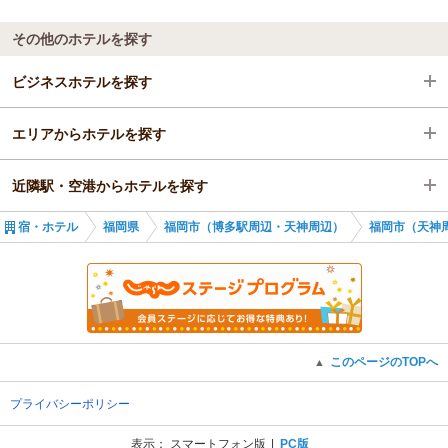
な人は満足するかも。
そんな中でも、朝食（ブランチ）をお母さまとゆっくりお楽し
今回は期待が大きすぎて辛口評価になったのかもしれません。
みいただけたとのお言葉、とても嬉しく拝見しました。
その他のホテルを探す
宿にいた昔からいるという若い方の仲居さんはとても感じが良く
これからも「また来たい」と思っていただけるよう、スタッフ
好印象でした。
一同心を込めておもてなしさせていただきます。
ビジネスホテルを探す
季節ごとに違った魅力を感じていただけるよう努めてまいりま
すので、ぜひまたお母さまと遊びにいらしてください。
エリアからホテルを探す
福岡県
改めまして、このたびのご指摘に深く感謝申し上げます。
（返信日：2025/11/16）
近隣駅・空港からホテルを探す
福岡市（博多駅周辺・天神周辺）
福岡県
宿・ホテル
福岡県
福岡市（博多駅周辺・天神周辺）
福岡市（天神
福岡市（天神周辺・百道浜）
福岡市（博多駅周辺・天神周辺）
筑前前原駅
福岡市（天神周辺・百道浜）
野芥駅
このページのTOPへ
▲
プライバシーポリシー
表示：
スマートフォン版
PC版