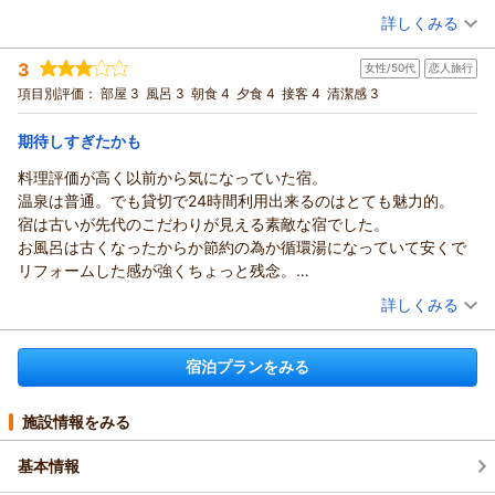
旅館からは何の説明もなく、母にはサプライズのつもりでしたの
（投稿日：2025/10/31）
詳しくみる
で取り立てて何も言いませんでしたが、すごく残念でした。
宿泊時期：
2025年10月宿泊 (家族旅行)
岩風呂は翌朝はぬるくて入れなかったので、こちらはまだ不具合
3
女性/50代
恋人旅行
投稿者：
ヒロさん
(女性/40代)
があるようです。
宿泊プラン：
【季節を楽しむ：秋】福岡の秋を楽しむ！秋の景色を眺めなが
項目別評価：
部屋 3
風呂 3
朝食 4
夕食 4
接客 4
清潔感 3
朝食はブランチに変更して併設のレストランに優先して案内して
ら食と温泉をお楽しみください☆【１泊２食】
和室
朝・夕
いただき、ゆっくり選んで食べることが出来ました。種類もたく
宿泊価格帯：
20,001～21,000円(大人一人あたり/税込)
期待しすぎたかも
さんあって、母も喜んでいました。
料理評価が高く以前から気になっていた宿。
椎原温泉 割烹旅館 みはる荘からの返信
温泉は普通。でも貸切で24時間利用出来るのはとても魅力的。
このたびは当館をご利用いただき、また丁寧なご感想をお寄せ
宿は古いが先代のこだわりが見える素敵な宿でした。
くださり誠にありがとうございます。
お風呂は古くなったからか節約の為か循環湯になっていて安くで
せっかく「福岡の秋を楽しむ」プランをお選びいただいたの
リフォームした感が強くちょっと残念。
に、掲載写真と実際のお料理が異なっていたことで、ご期待を
宿が出来た頃は素敵だったんだろうな。
（投稿日：2025/08/27）
裏切る形となってしまい本当に申し訳ございませんでした。
詳しくみる
料理は口コミが良くかなり期待していました。
伊勢エビのグラタンの写真は、以前のメニューを誤って掲載し
宿泊時期：
2025年07月宿泊 (恋人旅行)
味はそれぞれ好みがあるので強くは言えませんが私には普通で残
ていたことが原因でした。現在はすでに正しい写真に差し替
投稿者：
きょうさん
(女性/50代)
念。
宿泊プランをみる
え、同様のことがないよう確認体制を見直しております。
宿泊プラン：
【和洋奏でるスタンダードプラン】自慢の料理と福岡の温泉を
見た目はお洒落なので味より映えを重視する今の時代にはいいの
楽しむ贅沢を♪【1泊2食】
お母さまへのサプライズとしてご計画くださっていたとのこ
和室
朝・夕
かも。
宿泊価格帯：
と、そのお気持ちを思うと大変心苦しく感じております。
17,001～18,000円(大人一人あたり/税込)
施設情報をみる
朝食ブランチは味は普通だが大食の私はお腹いっぱい食べられる
また、岩風呂の温度についても快適にご利用いただけず申し訳
ので良し。
ございませんでした。現在は調整・点検を進め、より良い状態
基本情報
私はあまり食べないがデザート類は充実しているので甘い物好き
でお楽しみいただけるよう改善しております。