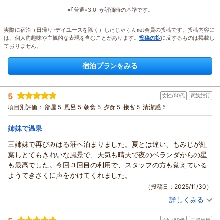
※｢普通=3.0｣が評価時の基準です。
実際に宿泊（日帰り･デイユースを除く）したじゃらんnet会員の投稿です。投稿内容に
は、個人的趣味や主観的な表現を含むことがあります。
投稿の掟
に反するものは掲載し
ておりません。
宿泊プランをみる
5
女性/50代
家族旅行
項目別評価：
部屋 5
風呂 5
朝食 5
夕食 5
接客 5
清潔感 5
姉妹で温泉
三姉妹で再びみはる荘へ泊まりました。夏とは違い、もみじが紅
葉しとてもきれいな風景で、天気も晴天で夜のベランダからの星
も最高でした。今回３回目の利用で、スタッフの方も覚えている
ようできさくに声をかけてくれました。
（投稿日：2025/11/30）
詳しくみる
宿泊時期：
2025年11月宿泊 (家族旅行)
投稿者：
ももたんさん
(女性/50代)
女性/60代
夫婦旅行