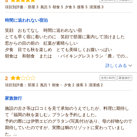
5
宿泊プラン：
【和洋奏でるスタンダードプラン】自慢の料理と福岡の温泉を
楽しむ贅沢を♪【1泊2食】
和室
朝・夕
項目別評価：
部屋 3
風呂 5
朝食 5
夕食 5
接客 5
清潔感 3
宿泊価格帯：
18,001～19,000円(大人一人あたり/税込)
時間に追われない宿泊
笑顔 おもてなし 時間に追われない宿
とても早く宿に着いたのに 笑顔で部屋に案内して頂けました
窓からの目の前の 紅葉が素晴らしい
夕食 目でも秋を楽しめ とても美味しくお腹いっぱい
朝食は 和朝食 または ・バイキングレストラン「農」でのブ
ランチ
（投稿日：2025/11/19）
詳しくみる
が選べ １０時３０分にチェックアウトして 隣のレストランへ
宿泊時期：
2025年11月宿泊 (夫婦旅行)
案内していただきました[レストラン ユーチューブ掲載あり]
2
女性/40代
家族旅行
投稿者：
かっちさん
(女性/60代)
種類も豊富で 全種類食べられなかったけど 大満足
宿泊プラン：
【食と温泉 気ままに平日旅】夕食に和洋創作会席、朝食に和
項目別評価：
部屋 2
風呂 1
朝食 -
夕食 2
接客 3
清潔感 2
朝食が遅いので 心配しましたが 夜食か朝食にと おにぎりが
朝食orバイキングを♪【1泊2食】
和室
朝・夕
用意して頂けました[レンジあり]
宿泊価格帯：
16,001～17,000円(大人一人あたり/税込)
家族旅行
温泉は家族風呂で 岩風呂 檜風呂がありました
強風だったので檜風呂を ゆっくり何度も楽しみました
施設の古さ等は口コミを見て承知のうえでしたが、料理に期待し
今度は 岩風呂を楽しみにしてます
て『福岡の秋を楽しむ』プランを予約しました。
予約の際には伊勢エビのグラタン(写真付)があり、母の好物なので
期待していたのですが、実際は鯛のリゾットに変わっていまし
た。