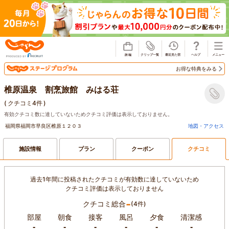
じゃらん
お得な特典をみる
椎原温泉 割烹旅館 みはる荘
(
クチコミ4件
)
有効クチコミ数に達していないためクチコミ評価は表示しておりません。
福岡県福岡市早良区椎原１２０３
地図・アクセス
施設情報
プラン
クーポン
クチコミ
過去1年間に投稿されたクチコミが有効数に達していないため
クチコミ評価は表示しておりません
-
クチコミ総合
(4件)
部屋
朝食
接客
風呂
夕食
清潔感
-
-
-
-
-
-