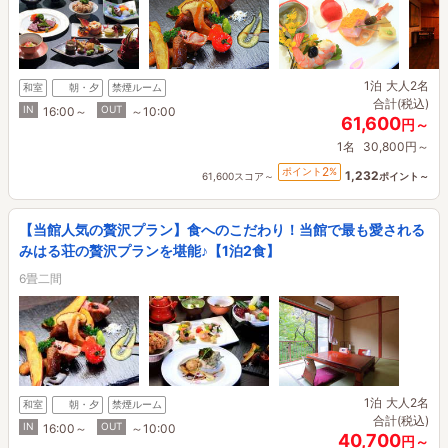
1泊
大人2名
和室
朝・夕
禁煙ルーム
合計(税込)
IN
OUT
16:00～
～10:00
61,600
円～
1名
30,800円～
2
ポイント
%
1,232
61,600スコア～
ポイント～
【当館人気の贅沢プラン】食へのこだわり！当館で最も愛される
みはる荘の贅沢プランを堪能♪【1泊2食】
6畳二間
1泊
大人2名
和室
朝・夕
禁煙ルーム
合計(税込)
IN
OUT
16:00～
～10:00
40,700
円～