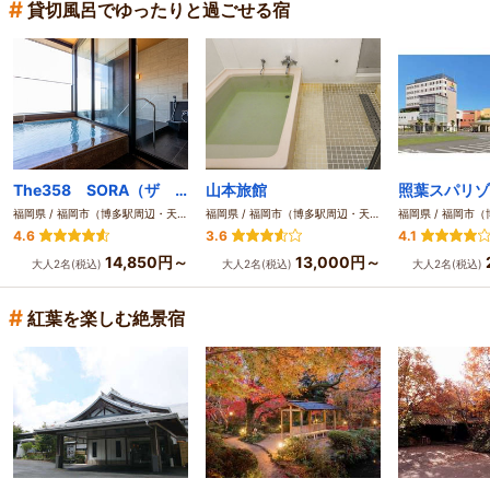
#
貸切風呂でゆったりと過ごせる宿
The358 SORA（ザ サンゴハチ ソラ）
山本旅館
照葉スパリゾ
福岡県 / 福岡市（博多駅周辺・天神周辺）
福岡県 / 福岡市（博多駅周辺・天神周辺）
4.6
3.6
4.1
14,850円～
13,000円～
大人2名(税込)
大人2名(税込)
大人2名(税込)
#
紅葉を楽しむ絶景宿