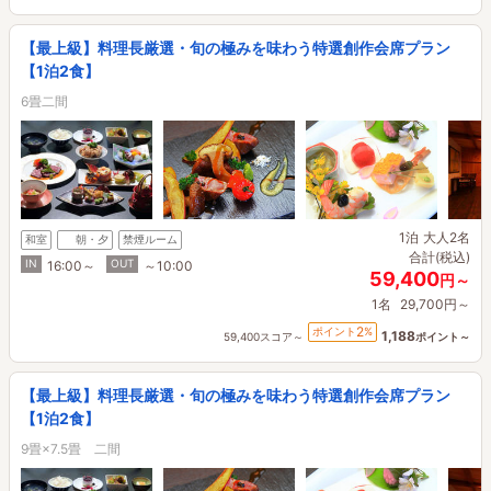
【最上級】料理長厳選・旬の極みを味わう特選創作会席プラン
【1泊2食】
6畳二間
1泊
大人2名
和室
朝・夕
禁煙ルーム
合計(税込)
IN
OUT
16:00～
～10:00
59,400
円～
1名
29,700円～
2
ポイント
%
1,188
59,400スコア～
ポイント～
【最上級】料理長厳選・旬の極みを味わう特選創作会席プラン
【1泊2食】
9畳×7.5畳 二間