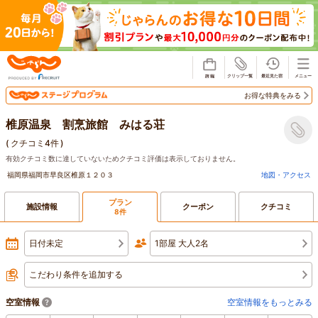
じゃらん
お得な特典をみる
椎原温泉 割烹旅館 みはる荘
(
クチコミ4件
)
有効クチコミ数に達していないためクチコミ評価は表示しておりません。
福岡県福岡市早良区椎原１２０３
地図・アクセス
プラン
施設情報
クーポン
クチコミ
8件
日付未定
1部屋 大人2名
こだわり条件を追加する
空室情報
空室情報をもっとみる