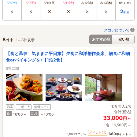
8/8
(土)
8/9
(日)
8/10
(月)
8/11
(火)
8/12
(水)
8/13
(木)
8/14
(金)
×
×
×
×
×
×
2
部屋
スコアについて
8
おすすめ順
安い順
件中
1
～
8
件表示
【食と温泉 気ままに平日旅】夕食に和洋創作会席、朝食に和朝
食orバイキングを♪【1泊2食】
6畳二間
1泊
大人2名
和室
朝・夕
禁煙ルーム
合計(税込)
IN
OUT
16:00～
～10:00
33,000
円～
1名
16,500円～
2
ポイント
%
660
33,000スコア～
ポイント～