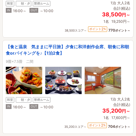
1泊
大人2名
和室
朝・夕
禁煙ルーム
合計(税込)
IN
OUT
16:00～
～10:00
38,500
円～
1名
19,250円～
2
ポイント
%
770
38,500スコア～
ポイント～
【食と温泉 気ままに平日旅】夕食に和洋創作会席、朝食に和朝
食orバイキングを♪【1泊2食】
9畳×7.5畳 二間
1泊
大人2名
和室
朝・夕
禁煙ルーム
合計(税込)
IN
OUT
16:00～
～10:00
35,200
円～
1名
17,600円～
2
ポイント
%
704
35,200スコア～
ポイント～