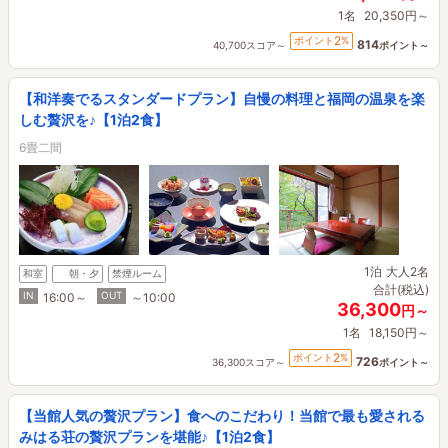
1名
20,350円～
2
ポイント
%
814
40,700スコア～
ポイント～
【和洋奏でるスタンダードプラン】自慢の料理と福岡の温泉を楽
しむ贅沢を♪【1泊2食】
6畳二間
1泊
大人2名
和室
朝・夕
禁煙ルーム
合計(税込)
IN
OUT
16:00～
～10:00
36,300
円～
1名
18,150円～
2
ポイント
%
726
36,300スコア～
ポイント～
【当館人気の贅沢プラン】食へのこだわり！当館で最も愛される
みはる荘の贅沢プランを堪能♪【1泊2食】