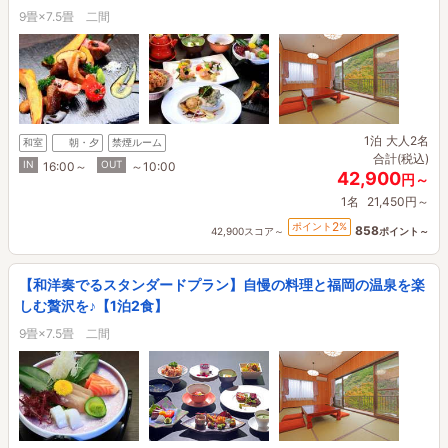
9畳×7.5畳 二間
1泊
大人2名
和室
朝・夕
禁煙ルーム
合計(税込)
IN
OUT
16:00～
～10:00
42,900
円～
1名
21,450円～
2
ポイント
%
858
42,900スコア～
ポイント～
【和洋奏でるスタンダードプラン】自慢の料理と福岡の温泉を楽
しむ贅沢を♪【1泊2食】
9畳×7.5畳 二間