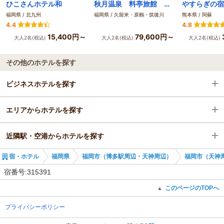
ひこさんホテル和
秋月温泉 料亭旅館 清流庵
福岡県 / 北九州
福岡県 / 久留米・原鶴・筑後川
熊本県 / 阿蘇
4.4
4.8
15,400円～
79,600円～
大人2名(税込)
大人2名(税込)
大人2名(税込)
その他のホテルを探す
ビジネスホテルを探す
エリアからホテルを探す
福岡県
近隣駅・空港からホテルを探す
福岡市（博多駅周辺・天神周辺）
福岡県
宿・ホテル
福岡県
福岡市（博多駅周辺・天神周辺）
福岡市（天神
福岡市（天神周辺・百道浜）
福岡市（博多駅周辺・天神周辺）
筑前前原駅
宿番号:315391
福岡市（天神周辺・百道浜）
このページのTOPへ
▲
プライバシーポリシー
野芥駅