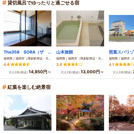
#
貸切風呂でゆったりと過ごせる宿
The358 SORA（ザ サンゴハチ ソラ）
山本旅館
照葉スパリゾ
福岡県 / 福岡市（博多駅周辺・天神周辺）
福岡県 / 福岡市（博多駅周辺・天神周辺）
4.6
3.6
4.1
14,850円～
13,000円～
大人2名(税込)
大人2名(税込)
大人2名(税込)
#
紅葉を楽しむ絶景宿