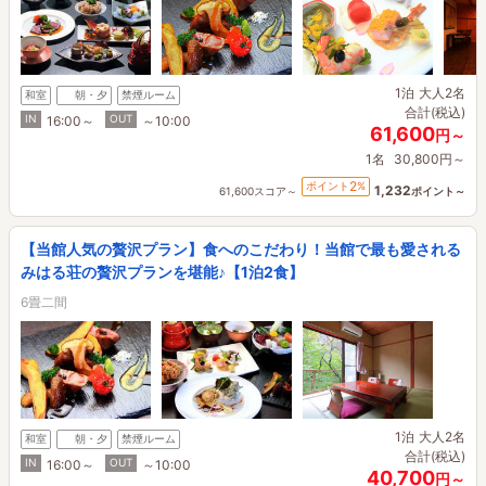
1泊
大人2名
和室
朝・夕
禁煙ルーム
合計(税込)
IN
OUT
16:00～
～10:00
61,600
円～
1名
30,800円～
2
ポイント
%
1,232
61,600スコア～
ポイント～
【当館人気の贅沢プラン】食へのこだわり！当館で最も愛される
みはる荘の贅沢プランを堪能♪【1泊2食】
6畳二間
1泊
大人2名
和室
朝・夕
禁煙ルーム
合計(税込)
IN
OUT
16:00～
～10:00
40,700
円～