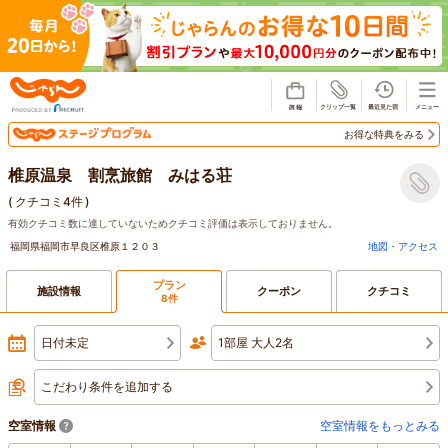
じゃらん
お得な特典をみる
椎原温泉 割烹旅館 みはる荘
(
クチコミ4件
)
有効クチコミ数に達していないためクチコミ評価は表示しておりません。
福岡県福岡市早良区椎原１２０３
地図・アクセス
プラン
施設情報
クーポン
クチコミ
8件
日付未定
1部屋 大人2名
こだわり条件を追加する
空室情報
空室情報をもっとみる