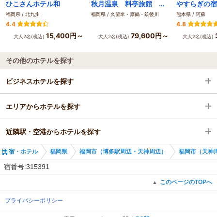
ひこさんホテル和
秋月温泉 料亭旅館 清流庵
福岡県 / 北九州
福岡県 / 久留米・原鶴・筑後川
熊本県 / 阿蘇
4.4
4.8
15,400円～
79,600円～
大人2名(税込)
大人2名(税込)
大人2名(税込)
その他のホテルを探す
ビジネスホテルを探す
エリアからホテルを探す
福岡県
近隣駅・空港からホテルを探す
福岡市（博多駅周辺・天神周辺）
福岡県
宿・ホテル
福岡県
福岡市（博多駅周辺・天神周辺）
福岡市（天神
福岡市（天神周辺・百道浜）
福岡市（博多駅周辺・天神周辺）
筑前前原駅
宿番号:315391
福岡市（天神周辺・百道浜）
このページのTOPへ
▲
プライバシーポリシー
野芥駅