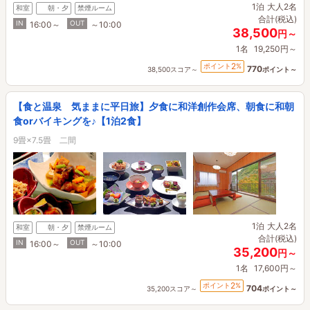
1泊
大人2名
和室
朝・夕
禁煙ルーム
合計(税込)
IN
OUT
16:00～
～10:00
38,500
円～
1名
19,250円～
2
ポイント
%
770
38,500スコア～
ポイント～
【食と温泉 気ままに平日旅】夕食に和洋創作会席、朝食に和朝
食orバイキングを♪【1泊2食】
9畳×7.5畳 二間
1泊
大人2名
和室
朝・夕
禁煙ルーム
合計(税込)
IN
OUT
16:00～
～10:00
35,200
円～
1名
17,600円～
2
ポイント
%
704
35,200スコア～
ポイント～