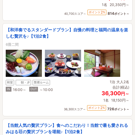
1名
20,350円～
2
ポイント
%
814
40,700スコア～
ポイント～
【和洋奏でるスタンダードプラン】自慢の料理と福岡の温泉を楽
しむ贅沢を♪【1泊2食】
6畳二間
1泊
大人2名
和室
朝・夕
禁煙ルーム
合計(税込)
IN
OUT
16:00～
～10:00
36,300
円～
1名
18,150円～
2
ポイント
%
726
36,300スコア～
ポイント～
【当館人気の贅沢プラン】食へのこだわり！当館で最も愛される
みはる荘の贅沢プランを堪能♪【1泊2食】