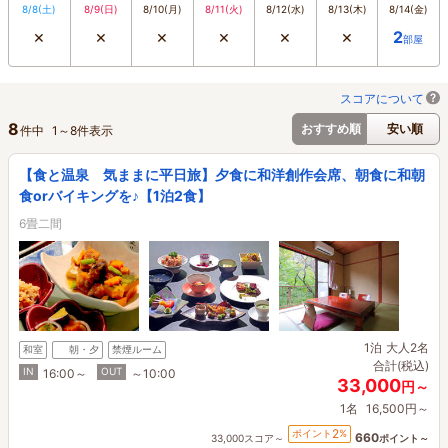
8/8
(土)
8/9
(日)
8/10
(月)
8/11
(火)
8/12
(水)
8/13
(木)
8/14
(金)
×
×
×
×
×
×
2
部屋
スコアについて
8
おすすめ順
安い順
件中
1
～
8
件表示
【食と温泉 気ままに平日旅】夕食に和洋創作会席、朝食に和朝
食orバイキングを♪【1泊2食】
6畳二間
1泊
大人2名
和室
朝・夕
禁煙ルーム
合計(税込)
IN
OUT
16:00～
～10:00
33,000
円～
1名
16,500円～
2
ポイント
%
660
33,000スコア～
ポイント～