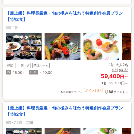
【最上級】料理長厳選・旬の極みを味わう特選創作会席プラン
【1泊2食】
6畳二間
1泊
大人2名
和室
朝・夕
禁煙ルーム
合計(税込)
IN
OUT
16:00～
～10:00
59,400
円～
1名
29,700円～
2
ポイント
%
1,188
59,400スコア～
ポイント～
【最上級】料理長厳選・旬の極みを味わう特選創作会席プラン
【1泊2食】
9畳×7.5畳 二間