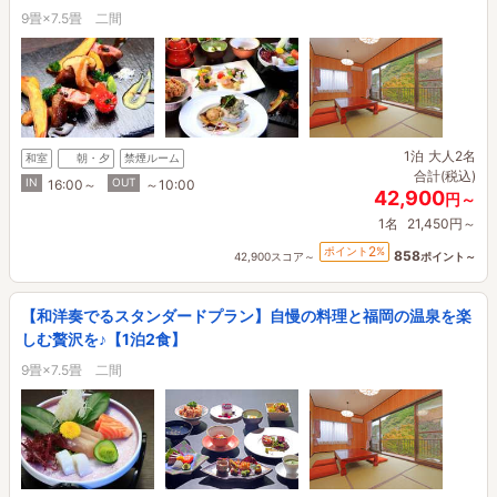
9畳×7.5畳 二間
1泊
大人2名
和室
朝・夕
禁煙ルーム
合計(税込)
IN
OUT
16:00～
～10:00
42,900
円～
1名
21,450円～
2
ポイント
%
858
42,900スコア～
ポイント～
【和洋奏でるスタンダードプラン】自慢の料理と福岡の温泉を楽
しむ贅沢を♪【1泊2食】
9畳×7.5畳 二間