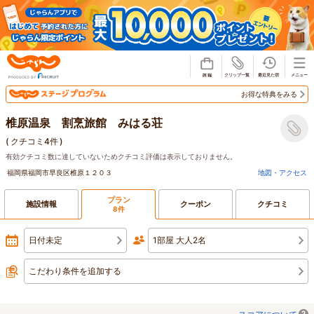
じゃらん
お得な特典をみる
椎原温泉 割烹旅館 みはる荘
(
クチコミ4件
)
有効クチコミ数に達していないためクチコミ評価は表示しておりません。
福岡県福岡市早良区椎原１２０３
地図・アクセス
プラン
施設情報
クーポン
クチコミ
8件
日付未定
1部屋 大人2名
こだわり条件を追加する