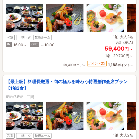
1泊
大人2名
和室
朝・夕
禁煙ルーム
合計(税込)
IN
OUT
16:00～
～10:00
59,400
円～
1名
29,700円～
2
ポイント
%
1,188
59,400スコア～
ポイント～
【最上級】料理長厳選・旬の極みを味わう特選創作会席プラン
【1泊2食】
9畳×7.5畳 二間
1泊
大人2名
和室
朝・夕
禁煙ルーム