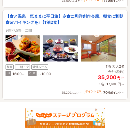
770
38,500スコア～
ポイント～
【食と温泉 気ままに平日旅】夕食に和洋創作会席、朝食に和朝
食orバイキングを♪【1泊2食】
9畳×7.5畳 二間
1泊
大人2名
和室
朝・夕
禁煙ルーム
合計(税込)
IN
OUT
16:00～
～10:00
35,200
円～
1名
17,600円～
2
ポイント
%
704
35,200スコア～
ポイント～