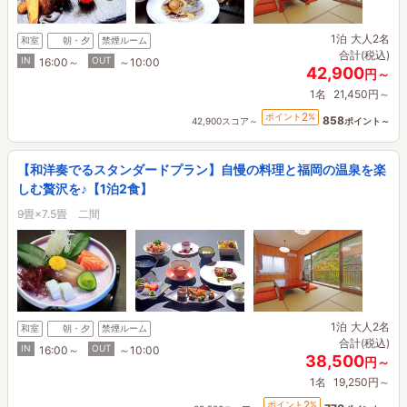
1泊
大人2名
和室
朝・夕
禁煙ルーム
合計(税込)
IN
OUT
16:00～
～10:00
42,900
円～
1名
21,450円～
2
ポイント
%
858
42,900スコア～
ポイント～
【和洋奏でるスタンダードプラン】自慢の料理と福岡の温泉を楽
しむ贅沢を♪【1泊2食】
9畳×7.5畳 二間
1泊
大人2名
和室
朝・夕
禁煙ルーム
合計(税込)
IN
OUT
16:00～
～10:00
38,500
円～
1名
19,250円～
2
ポイント
%