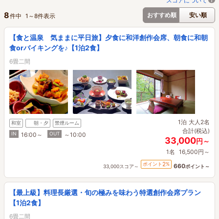
スコアについて
8
おすすめ順
安い順
件中
1
～
8
件表示
【食と温泉 気ままに平日旅】夕食に和洋創作会席、朝食に和朝
食orバイキングを♪【1泊2食】
6畳二間
1泊
大人2名
和室
朝・夕
禁煙ルーム
合計(税込)
IN
OUT
16:00～
～10:00
33,000
円～
1名
16,500円～
2
ポイント
%
660
33,000スコア～
ポイント～
【最上級】料理長厳選・旬の極みを味わう特選創作会席プラン
【1泊2食】
6畳二間