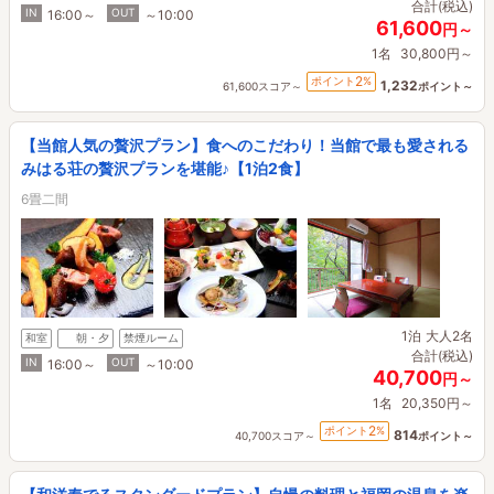
合計(税込)
IN
OUT
16:00～
～10:00
61,600
円～
1名
30,800円～
2
ポイント
%
1,232
61,600スコア～
ポイント～
【当館人気の贅沢プラン】食へのこだわり！当館で最も愛される
みはる荘の贅沢プランを堪能♪【1泊2食】
6畳二間
1泊
大人2名
和室
朝・夕
禁煙ルーム
合計(税込)
IN
OUT
16:00～
～10:00
40,700
円～
1名
20,350円～
2
ポイント
%
814
40,700スコア～
ポイント～