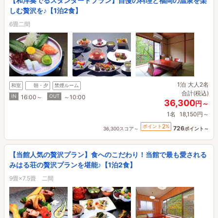
【和洋奏でるスタンダードプラン】自慢の料理と福岡の温泉を楽
しむ贅沢を♪【1泊2食】
6畳二間
1泊
大人2名
和室
朝・夕
禁煙ルーム
合計(税込)
IN
OUT
16:00～
～10:00
36,300
円～
1名
18,150円～
2
ポイント
%
726
36,300スコア～
ポイント～
【当館人気の贅沢プラン】食へのこだわり！当館で最も愛される
みはる荘の贅沢プランを堪能♪【1泊2食】
9畳×7.5畳 二間