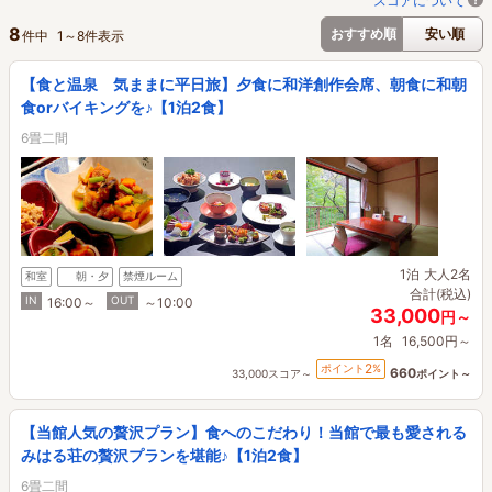
スコアについて
8
おすすめ順
安い順
件中
1
～
8
件表示
【食と温泉 気ままに平日旅】夕食に和洋創作会席、朝食に和朝
食orバイキングを♪【1泊2食】
6畳二間
1泊
大人2名
和室
朝・夕
禁煙ルーム
合計(税込)
IN
OUT
16:00～
～10:00
33,000
円～
1名
16,500円～
2
ポイント
%
660
33,000スコア～
ポイント～
【当館人気の贅沢プラン】食へのこだわり！当館で最も愛される
みはる荘の贅沢プランを堪能♪【1泊2食】
6畳二間