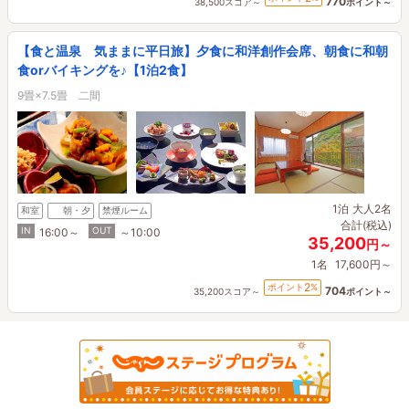
770
38,500スコア～
ポイント～
【食と温泉 気ままに平日旅】夕食に和洋創作会席、朝食に和朝
食orバイキングを♪【1泊2食】
9畳×7.5畳 二間
1泊
大人2名
和室
朝・夕
禁煙ルーム
合計(税込)
IN
OUT
16:00～
～10:00
35,200
円～
1名
17,600円～
2
ポイント
%
704
35,200スコア～
ポイント～