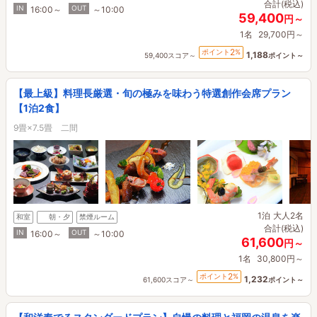
合計(税込)
IN
OUT
16:00～
～10:00
59,400
円～
1名
29,700円～
2
ポイント
%
1,188
59,400スコア～
ポイント～
【最上級】料理長厳選・旬の極みを味わう特選創作会席プラン
【1泊2食】
9畳×7.5畳 二間
1泊
大人2名
和室
朝・夕
禁煙ルーム
合計(税込)
IN
OUT
16:00～
～10:00
61,600
円～
1名
30,800円～
2
ポイント
%
1,232
61,600スコア～
ポイント～