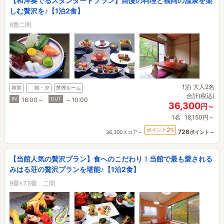
【和洋奏でるスタンダードプラン】自慢の料理と福岡の温泉を楽
しむ贅沢を♪【1泊2食】
6畳二間
1泊
大人2名
和室
朝・夕
禁煙ルーム
合計(税込)
IN
OUT
16:00～
～10:00
36,300
円～
1名
18,150円～
2
ポイント
%
726
36,300スコア～
ポイント～
【当館人気の贅沢プラン】食へのこだわり！当館で最も愛される
みはる荘の贅沢プランを堪能♪【1泊2食】
9畳×7.5畳 二間