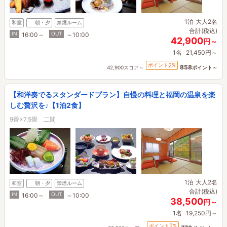
1泊
大人2名
和室
朝・夕
禁煙ルーム
合計(税込)
IN
OUT
16:00～
～10:00
42,900
円～
1名
21,450円～
2
ポイント
%
858
42,900スコア～
ポイント～
【和洋奏でるスタンダードプラン】自慢の料理と福岡の温泉を楽
しむ贅沢を♪【1泊2食】
9畳×7.5畳 二間
1泊
大人2名
和室
朝・夕
禁煙ルーム
合計(税込)
IN
OUT
16:00～
～10:00
38,500
円～
1名
19,250円～
2
ポイント
%