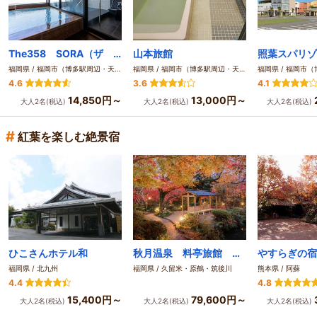
The358 SORA（ザ サンゴハチ ソラ）
山本旅館
照葉スパリゾ
福岡県 / 福岡市（博多駅周辺・天神周辺）
福岡県 / 福岡市（博多駅周辺・天神周辺）
4.6
3.6
4.1
14,850円～
13,000円～
大人2名(税込)
大人2名(税込)
大人2名(税込)
#
紅葉を楽しむ絶景宿
ひこさんホテル和
秋月温泉 料亭旅館 清流庵
福岡県 / 北九州
福岡県 / 久留米・原鶴・筑後川
熊本県 / 阿蘇
4.4
4.8
15,400円～
79,600円～
大人2名(税込)
大人2名(税込)
大人2名(税込)