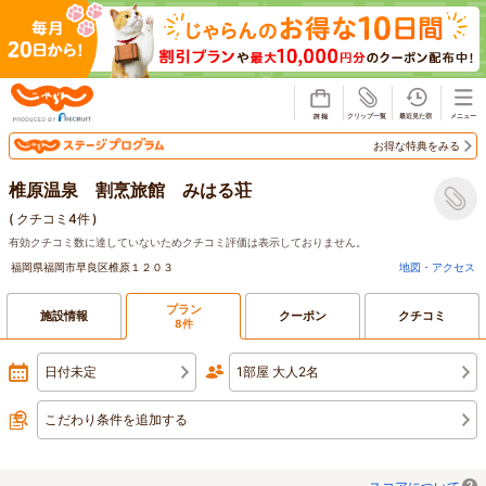
じゃらん
お得な特典をみる
椎原温泉 割烹旅館 みはる荘
(
クチコミ4件
)
有効クチコミ数に達していないためクチコミ評価は表示しておりません。
福岡県福岡市早良区椎原１２０３
地図・アクセス
プラン
施設情報
クーポン
クチコミ
8件
日付未定
1部屋 大人2名
こだわり条件を追加する