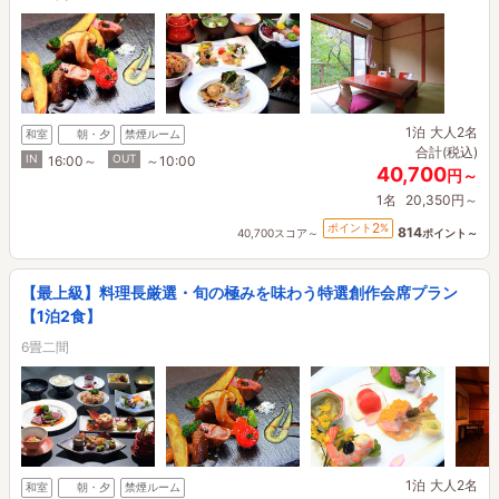
1泊
大人2名
和室
朝・夕
禁煙ルーム
合計(税込)
IN
OUT
16:00～
～10:00
40,700
円～
1名
20,350円～
2
ポイント
%
814
40,700スコア～
ポイント～
【最上級】料理長厳選・旬の極みを味わう特選創作会席プラン
【1泊2食】
6畳二間
1泊
大人2名
和室
朝・夕
禁煙ルーム