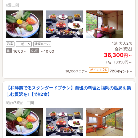
6畳二間
1泊
大人2名
和室
朝・夕
禁煙ルーム
合計(税込)
IN
OUT
16:00～
～10:00
36,300
円～
1名
18,150円～
2
ポイント
%
726
36,300スコア～
ポイント～
【和洋奏でるスタンダードプラン】自慢の料理と福岡の温泉を楽
しむ贅沢を♪【1泊2食】
9畳×7.5畳 二間