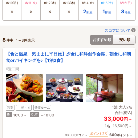
8/10
(月)
8/11
(火)
8/12
(水)
8/13
(木)
8/14
(金)
8/15
(土)
8/16
(日)
×
×
×
×
2
1
3
部屋
部屋
部屋
スコアについて
8
おすすめ順
安い順
件中
1
～
8
件表示
【食と温泉 気ままに平日旅】夕食に和洋創作会席、朝食に和朝
食orバイキングを♪【1泊2食】
6畳二間
1泊
大人2名
和室
朝・夕
禁煙ルーム
合計(税込)
IN
OUT
16:00～
～10:00
33,000
円～
1名
16,500円～
2
ポイント
%
660
33,000スコア～
ポイント～