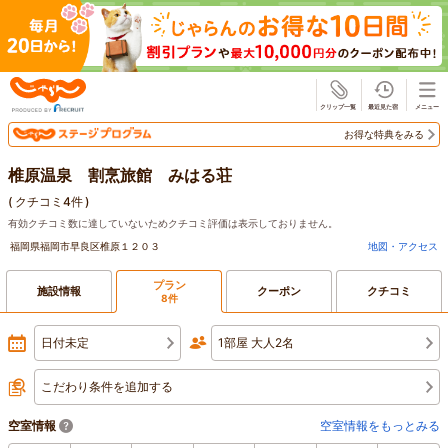
じゃらん
お得な特典をみる
椎原温泉 割烹旅館 みはる荘
(
クチコミ4件
)
有効クチコミ数に達していないためクチコミ評価は表示しておりません。
福岡県福岡市早良区椎原１２０３
地図・アクセス
プラン
施設情報
クーポン
クチコミ
8件
日付未定
1部屋 大人2名
こだわり条件を追加する
空室情報
空室情報をもっとみる