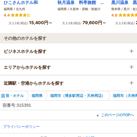
ひこさんホテル和
秋月温泉 料亭旅館 清流庵
黒川温泉 黒
福岡県 / 北九州
福岡県 / 久留米・原鶴・筑後川
熊本県 / 黒川・
4.4
4.8
15,400円～
79,600円～
大人2名(税込)
大人2名(税込)
大人2名(税込)
その他のホテルを探す
ビジネスホテルを探す
エリアからホテルを探す
福岡県
近隣駅・空港からホテルを探す
福岡市（博多駅周辺・天神周辺）
福岡県
宿・ホテル
福岡県
福岡市（博多駅周辺・天神周辺）
福岡市（天神
福岡市（天神周辺・百道浜）
福岡市（博多駅周辺・天神周辺）
筑前前原駅
宿番号:315391
福岡市（天神周辺・百道浜）
このページのTOPへ
▲
プライバシーポリシー
野芥駅