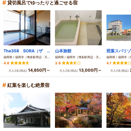
#
貸切風呂でゆったりと過ごせる宿
The358 SORA（ザ サンゴハチ ソラ）
山本旅館
照葉スパリゾ
福岡県 / 福岡市（博多駅周辺・天神周辺）
福岡県 / 福岡市（博多駅周辺・天神周辺）
4.6
3.6
4.1
14,850円～
13,000円～
大人2名(税込)
大人2名(税込)
大人2名(税込)
#
紅葉を楽しむ絶景宿