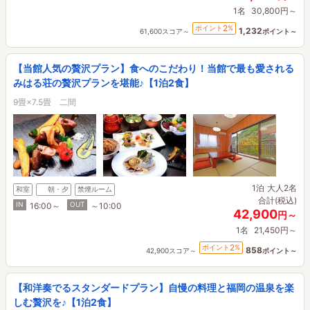
1名
30,800円～
2
ポイント
%
1,232
61,600スコア～
ポイント～
【当館人気の贅沢プラン】食へのこだわり！当館で最も愛される
みはる荘の贅沢プランを堪能♪【1泊2食】
9畳×7.5畳 二間
1泊
大人2名
和室
朝・夕
禁煙ルーム
合計(税込)
IN
OUT
16:00～
～10:00
42,900
円～
1名
21,450円～
2
ポイント
%
858
42,900スコア～
ポイント～
【和洋奏でるスタンダードプラン】自慢の料理と福岡の温泉を楽
しむ贅沢を♪【1泊2食】