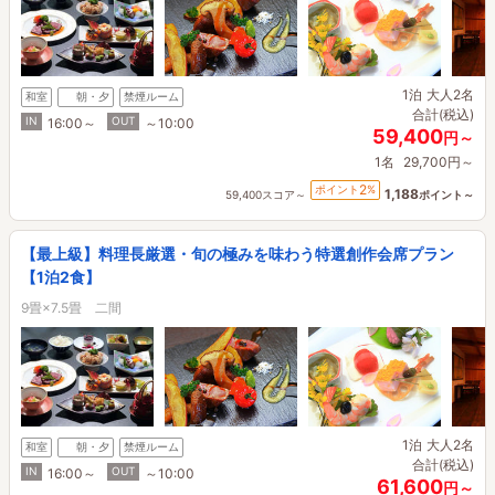
1泊
大人2名
和室
朝・夕
禁煙ルーム
合計(税込)
IN
OUT
16:00～
～10:00
59,400
円～
1名
29,700円～
2
ポイント
%
1,188
59,400スコア～
ポイント～
【最上級】料理長厳選・旬の極みを味わう特選創作会席プラン
【1泊2食】
9畳×7.5畳 二間
1泊
大人2名
和室
朝・夕
禁煙ルーム
合計(税込)
IN
OUT
16:00～
～10:00
61,600
円～