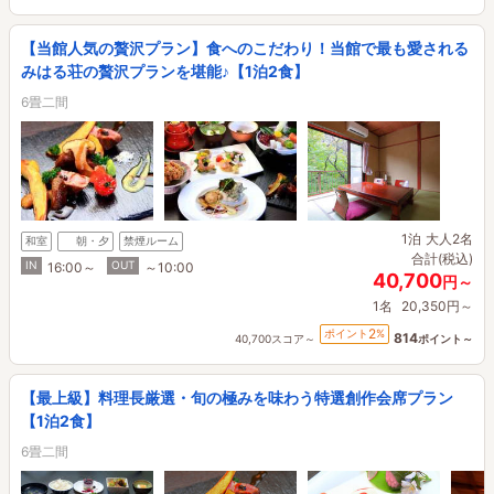
【当館人気の贅沢プラン】食へのこだわり！当館で最も愛される
みはる荘の贅沢プランを堪能♪【1泊2食】
6畳二間
1泊
大人2名
和室
朝・夕
禁煙ルーム
合計(税込)
IN
OUT
16:00～
～10:00
40,700
円～
1名
20,350円～
2
ポイント
%
814
40,700スコア～
ポイント～
【最上級】料理長厳選・旬の極みを味わう特選創作会席プラン
【1泊2食】
6畳二間