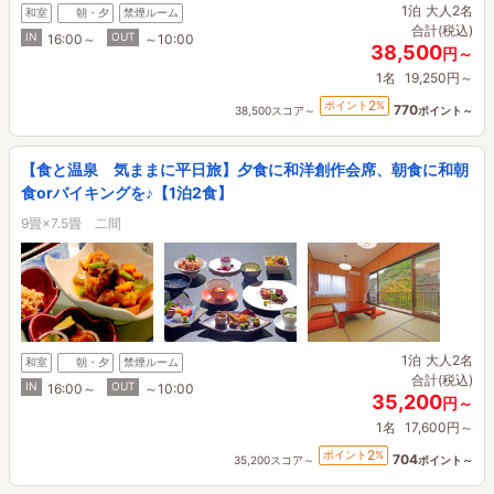
1泊
大人2名
和室
朝・夕
禁煙ルーム
合計(税込)
IN
OUT
16:00～
～10:00
38,500
円～
1名
19,250円～
2
ポイント
%
770
38,500スコア～
ポイント～
【食と温泉 気ままに平日旅】夕食に和洋創作会席、朝食に和朝
食orバイキングを♪【1泊2食】
9畳×7.5畳 二間
1泊
大人2名
和室
朝・夕
禁煙ルーム
合計(税込)
IN
OUT
16:00～
～10:00
35,200
円～
1名
17,600円～
2
ポイント
%
704
35,200スコア～
ポイント～