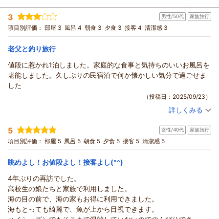
投稿者：
すぬさんさん
(女性/50代)
3
男性/50代
家族旅行
宿泊プラン：
○● 夏休み海水浴満喫 ●○＊家族旅行応援♪朝夕の２食付プ
ラン
和室
朝・夕
項目別評価：
部屋 3
風呂 4
朝食 3
夕食 3
接客 4
清潔感 3
宿泊価格帯：
8,001～9,000円(大人一人あたり/税込)
老父と釣り旅行
値段に惹かれ1泊しました。家庭的な食事と気持ちのいいお風呂を
堪能しました。久しぶりの民宿泊で何か懐かしい気分で過ごせま
した
（投稿日：2025/09/23）
詳しくみる
宿泊時期：
2025年08月宿泊 (家族旅行)
投稿者：
いんけさん
(男性/50代)
5
女性/40代
家族旅行
宿泊プラン：
○● 夏休み海水浴満喫 ●○＊家族旅行応援♪朝夕の２食付プ
ラン
和室
朝・夕
項目別評価：
部屋 5
風呂 5
朝食 5
夕食 5
接客 5
清潔感 5
宿泊価格帯：
8,001～9,000円(大人一人あたり/税込)
眺めよし！お値段よし！接客よし(^^)
4年ぶりの再訪でした。
高校生の娘たちと家族で利用しました。
海の目の前で、海の家もお得に利用できました。
海もとっても綺麗で、魚が上から目視できます。