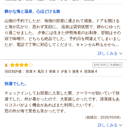
宿泊価格帯：
7,001～8,000円(大人一人あたり/税込)
静かな海と温泉、心ほどける旅
山側の予約でしたが、海側の部屋に通されて感激。ドアを開ける
と海が広がり、思わず笑顔に。 温泉は貸切状態で、静かにゆった
り過ごせました。 夕食には生きた伊勢海老のお刺身、翌朝はその
頭で味噌汁。どちらも絶品でした。 予約日を間違えてしまいまし
たが、電話で丁寧に対応してくださり、キャンセル料もかからず
助かりました。 またふらっと訪れたい、心がほどける宿です。
（投稿日：2025/10/29）
詳しくみる
宿泊時期：
2025年10月宿泊 (一人旅)
4
女性/50代
夫婦旅行
投稿者：
木蓮さん
(女性/50代)
宿泊プラン：
☆しず得ほっこり(^^♪お楽しみ☆ 伊勢えび付朝夕２食プラン
項目別評価：
部屋 4
風呂 3
朝食 3
夕食 3
接客 4
清潔感 4
和室
朝・夕
宿泊価格帯：
13,001～14,000円(大人一人あたり/税込)
快適でした。
チェックインしてお部屋に入室した際、クーラーが効いていて快
適でした。外が暑かったので、大変嬉しかったです。清潔感もあ
りコスパがよく機会があればまた利用したいです。
窓の外が海で景色も良かったです。
（投稿日：2025/10/08）
詳しくみる
宿泊時期：
2025年09月宿泊 (夫婦旅行)