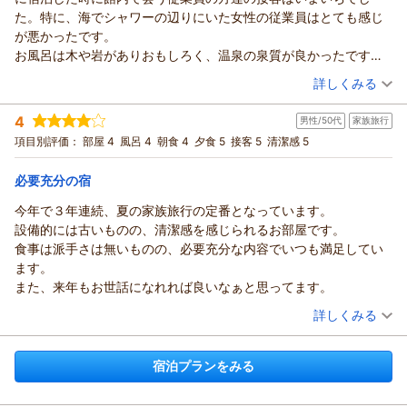
た。特に、海でシャワーの辺りにいた女性の従業員はとても感じ
が悪かったです。
お風呂は木や岩がありおもしろく、温泉の泉質が良かったです。
食事は普通でした。
（投稿日：2025/08/13）
詳しくみる
宿泊時期：
2025年08月宿泊 (恋人旅行)
4
男性/50代
家族旅行
投稿者：
なおさん
(女性/50代)
宿泊プラン：
○● 夏休み海水浴満喫 ●○＊家族旅行応援♪朝夕の２食付プ
項目別評価：
部屋 4
風呂 4
朝食 4
夕食 5
接客 5
清潔感 5
ラン
その他
朝・夕
宿泊価格帯：
8,001～9,000円(大人一人あたり/税込)
必要充分の宿
今年で３年連続、夏の家族旅行の定番となっています。
設備的には古いものの、清潔感を感じられるお部屋です。
食事は派手さは無いものの、必要充分な内容でいつも満足してい
ます。
また、来年もお世話になれれば良いなぁと思ってます。
（投稿日：2025/08/11）
詳しくみる
宿泊時期：
2025年07月宿泊 (家族旅行)
投稿者：
hiroさん
(男性/50代)
宿泊プランをみる
宿泊プラン：
○● 夏休み海水浴満喫 ●○＊家族旅行応援♪朝夕の２食付プ
ラン
和室
朝・夕