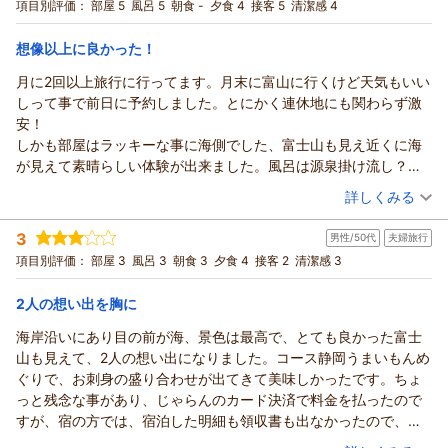
宿泊プラン：
◎のんびりしたい方最適◎◎[ふじ春旅＊静岡うまいもんめぐ
項目別評価：
部屋 5
風呂 5
朝食 -
夕食 4
接客 5
清潔感 4
普段ダイバーが使っているお風呂を間借りしているという精神で
り]素泊まり朝食付きプラン
和室
朝のみ
行けば有難いところ。
宿泊価格帯：
7,001～8,000円(大人一人あたり/税込)
想像以上に良かった！
接客サービス
民宿のスタッフという感じで暖かかった。
月に2回以上旅行に行ってます。月末に富山に行くけど天気もいい
バスタオル有料なのに気付かずフェイスタオルで凌いでしまっ
しって事で前日に予約しました。とにかく連休地にも関わらず激
た。
安！
清潔感
しかも部屋はラッキーな事に海側でした、富士山も見え近くに海
年季が入っているのでそれなりだと思っておいた方が吉。
が見えて素晴らしい体験が出来ました。風呂は源泉掛け流し？で
その他
湯量も凄く熱かったです、水を入れてもすぐに45度ぐらい？って
（投稿日：2026/03/22）
詳しくみる
大瀬崎行くまでの道のりより一層道が狭く急勾配なので、運転に
感じになりましたが湯質はほんとに最高でした。布団もふわふわ
宿泊時期：
2026年03月宿泊 (夫婦旅行)
自信がない人はやめた方が良い。
で熟睡できたし、共同トイレもウォシュレットで嬉しかったで
3
男性/50代
夫婦旅行
投稿者：
kmさん
(男性/40代)
す。
宿泊プラン：
＠朝の～んびりしたい方は、、１泊夕食付プラン＠
項目別評価：
部屋 3
風呂 3
朝食 3
夕食 4
接客 2
清潔感 3
和室
夕飯は小鉢と刺身がありました。その中にミニハンバーグがあり
夕のみ
ましたが呑兵衛としては、もう少しツマミになるものが良かった
2人の想い出を胸に
宿泊価格帯：
7,001～8,000円(大人一人あたり/税込)
と感じました。日本酒はワンカップしかなく残念。でも日本酒は
保存が難しいので値段を維持する為にはしょうがないと分かりま
海岸沿いにあり目の前が海、景色は最高で、とても良かった富士
す。
山も見えて、2人の想い出になりました。コース静岡うまいもんめ
ダイバーが沢山泊まる民宿ですがまた行きたくなりました。
ぐりで、お刺身の盛り合わせが出てきて美味しかったです。ちょ
接客も綺麗な方が多く丁寧でした
っと残念な事があり、じゃらんのカード決済で料金を払ったので
すが、宿の方では、宿泊した明細も領収書も出なかったので、宿
の方に理由を聞いたところ、じゃらんさんの方で領収書をもらっ
（投稿日：2026/03/11）