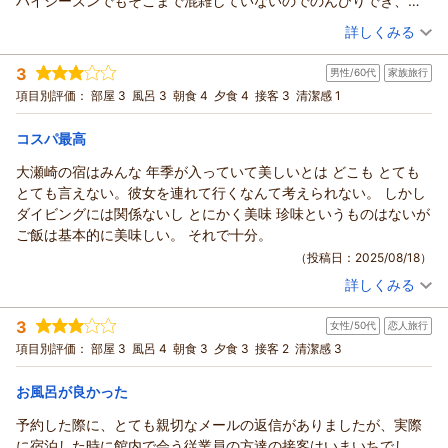
ハイシーズンでもそこまで混雑していないのでのんびりでき、
朝一で到着し、綺麗な富士山を眺め、海水浴を楽しみ、夜は近隣
（投稿日：2025/09/20）
詳しくみる
の夜の海の家で大人は乾杯！翌日は近くの三津シーパラダイスで
宿泊時期：
2025年08月宿泊 (家族旅行)
イルカのショーを楽しみ大満足の旅でした。
3
男性/60代
家族旅行
投稿者：
ぷーちゃんさん
(女性/40代)
インバウンド需要でどこの宿も価格が高騰しているなか、
宿泊プラン：
○● 夏休み海水浴満喫 ●○＊家族旅行応援♪朝夕の２食付プ
項目別評価：
部屋 3
風呂 3
朝食 4
夕食 4
接客 3
清潔感 1
お宿の値段も4年前と変わらずありがたいです。
ラン
和室
朝・夕
通常の夕飯はお値段に見合った量ですので、いろいろと楽しみた
宿泊価格帯：
9,001～10,000円(大人一人あたり/税込)
コスパ最高
い方は前もって追加注文される事をオススメします。
大瀬崎の宿はみんな 年季が入っていて美しいとは どこも とても
とても言えない。彼女を連れて行くなんて考えられない。 しかし
ダイビングには関係ないし とにかく美味 珍味というものはないが
ご飯は基本的に美味しい。 それで十分。
（投稿日：2025/08/18）
詳しくみる
宿泊時期：
2025年08月宿泊 (家族旅行)
投稿者：
かつさん
(男性/60代)
3
女性/50代
恋人旅行
宿泊プラン：
○● 夏休み海水浴満喫 ●○＊家族旅行応援♪朝夕の２食付プ
ラン
その他
朝・夕
項目別評価：
部屋 3
風呂 4
朝食 3
夕食 3
接客 2
清潔感 3
宿泊価格帯：
8,001～9,000円(大人一人あたり/税込)
お風呂が良かった
予約した際に、とても親切なメールの返信がありましたが、実際
に宿泊した時に館内で会う従業員の方達の接客はいまいちでし