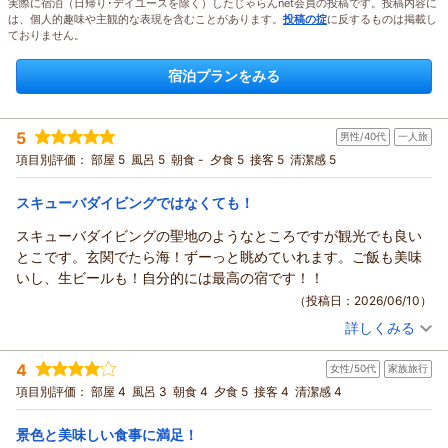
実際に宿泊（日帰り･デイユースを除く）したじゃらんnet会員の投稿です。投稿内容に
は、個人的趣味や主観的な表現を含むことがあります。
投稿の掟
に反するものは掲載し
ておりません。
宿泊プランをみる
5
男性/40代
一人旅
項目別評価：
部屋 5
風呂 5
朝食 -
夕食 5
接客 5
清潔感 5
スキューバダイビングではなくても！
スキューバダイビングの聖地のようなところですが観光でも良い
とこです。玄関でたら海！ずーっと眺めていれます。ご飯も美味
いし、生ビールも！自分的には最高の宿です！！
（投稿日：2026/06/10）
詳しくみる
宿泊時期：
2026年05月宿泊 (一人旅)
投稿者：
なおきさん
(男性/40代)
4
女性/50代
家族旅行
宿泊プラン：
＠朝の～んびりしたい方は、、１泊夕食付プラン＠
和室
項目別評価：
部屋 4
風呂 3
朝食 4
夕食 5
接客 4
清潔感 4
夕のみ
宿泊価格帯：
7,001～8,000円(大人一人あたり/税込)
景色と美味しい食事に満足！