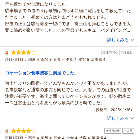
母を連れてお世話になりました。
駐車場までの道のりは最初は判らずに宿に電話をして教えていた
だきました。初めての方はとまどうかも知れません。
部屋の正面は駿河湾を一望にでき、富士山を拝むこともできる大
変に眺めが良い所でした。この季節でもスキューバダイビングを
しに多くの方が来られており、にぎわっていました。
（投稿日：2026/01/04）
詳しくみる
温泉はこぢんまりとしてはいますが、体が芯から温まります。
宿泊時期：
2025年12月宿泊 (家族旅行)
夕食は、コースによるとは思いますが、伊勢海老のお造りの他
4
男性/60代
夫婦旅行
投稿者：
ぷじょ助さん
(男性/50代)
に、船盛も出来てきて、最初は食べきれるか不安な程の量でした
宿泊プラン：
地魚磯盛＆伊勢海老付！【静岡うまいもんめぐり】活魚料理満
項目別評価：
部屋 4
風呂 3
朝食 -
夕食 4
接客 5
清潔感 4
が、どの品も美味しくいただきました。
載１泊２食付プラン
和室
朝・夕
朝食も昨晩の伊勢海老のお頭が味噌汁に使われていたり、満足の
宿泊価格帯：
15,001～16,000円(大人一人あたり/税込)
ロケーション食事接客に満足でした。
いくものでした。
大瀬神社や神池にも歩いていける距離です。砂浜からの富士山の
何十年ぶりの民宿ってどんなもんかと少々不安がありましたが、
眺めは夕焼け時、早朝時、いずれも絶景です。
食事接客など通常の旅館と同じでした。到着までの山道が細道で
建物は少し古いですが、ゆっくりすることができました。
注意が必要です。海岸に面してロケーションが良く、朝の散歩コ
ありがとうございました。
ースは富士山と海を見ながら最高のひと時でした。
（投稿日：2025/11/25）
詳しくみる
宿泊時期：
2025年11月宿泊 (夫婦旅行)
投稿者：
アッチャンさん
(男性/60代)
4
女性/50代
一人旅
宿泊プラン：
＠朝の～んびりしたい方は、、１泊夕食付プラン＠
和室
項目別評価：
部屋 4
風呂 4
朝食 4
夕食 4
接客 4
清潔感 4
夕のみ