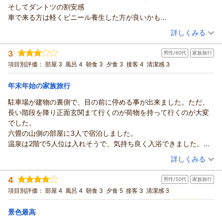
そしてダントツの割安感
車で来る方は軽くビニール養生した方が良いかも
鳥糞で車が汚れます
（投稿日：2026/01/14）
詳しくみる
それを見越してもまた来たい宿ですね
宿泊時期：
2026年01月宿泊 (恋人旅行)
3
男性/60代
家族旅行
投稿者：
和ちゃんとさん
(男性/40代)
宿泊プラン：
○● ゆったりまったりと満喫 ●○春旅行＆年末年始にも＊
項目別評価：
部屋 3
風呂 4
朝食 3
夕食 3
接客 4
清潔感 3
家族旅行応援♪朝夕の２食付プラン
和室
朝・夕
宿泊価格帯：
8,001～9,000円(大人一人あたり/税込)
年末年始の家族旅行
駐車場が建物の裏側で、目の前に停める事が出来ました。ただ、
長い階段を降り正面玄関まて行くのが荷物を持って行くのが大変
でした。
六畳の山側の部屋に3人で宿泊しました。
温泉は2階で5人位は入れそうで、気持ち良く入浴できました。
食堂も2階で、美味しい食事が出来ました。
（投稿日：2026/01/06）
詳しくみる
移動は階段で、結構段差がありました。
宿泊時期：
2025年12月宿泊 (家族旅行)
温泉で美味しい食事が2食ついて、この時期にとても安く泊まる事
4
男性/50代
家族旅行
投稿者：
ひなさん
(男性/60代)
が出来るのは大変良かったと思います。
宿泊プラン：
○● ゆったりまったりと満喫 ●○秋旅行＆年末年始にも＊
項目別評価：
部屋 4
風呂 4
朝食 3
夕食 5
接客 3
清潔感 3
家族旅行応援♪朝夕の２食付プラン
和室
朝・夕
宿泊価格帯：
8,001～9,000円(大人一人あたり/税込)
景色最高