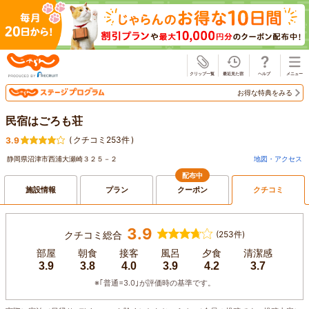
じゃらん
お得な特典をみる
民宿はごろも荘
(
クチコミ253件
)
3.9
静岡県沼津市西浦大瀬崎３２５－２
地図・アクセス
配布中
施設情報
プラン
クーポン
クチコミ
3.9
クチコミ総合
(253件)
部屋
朝食
接客
風呂
夕食
清潔感
3.9
3.8
4.0
3.9
4.2
3.7
※｢普通=3.0｣が評価時の基準です。