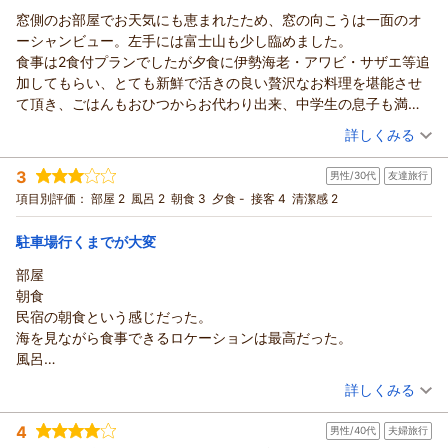
窓側のお部屋でお天気にも恵まれたため、窓の向こうは一面のオ
ーシャンビュー。左手には富士山も少し臨めました。
食事は2食付プランでしたが夕食に伊勢海老・アワビ・サザエ等追
加してもらい、とても新鮮で活きの良い贅沢なお料理を堪能させ
て頂き、ごはんもおひつからお代わり出来、中学生の息子も満腹
でした。
（投稿日：2026/05/15）
詳しくみる
翌朝は宿の近くのパワースポット散歩も楽しく散策できて良かっ
宿泊時期：
2026年05月宿泊 (家族旅行)
たです。
3
男性/30代
友達旅行
投稿者：
ゆーたままさん
(女性/50代)
事前の、お料理相談など、メールでとても親切に対応して頂きあ
宿泊プラン：
○● ゆったりまったりと満喫 ●○春旅行＆GWにも＊家族旅
項目別評価：
部屋 2
風呂 2
朝食 3
夕食 -
接客 4
清潔感 2
りがたかったです！
行応援♪朝夕の２食付プラン
和室
朝・夕
お風呂が源泉と伺っていましたが少しぬるめだったのが残念でし
宿泊価格帯：
10,001～11,000円(大人一人あたり/税込)
駐車場行くまでが大変
た。あと宿の駐車場は分かりづらいので要注意です。
部屋
朝食
民宿の朝食という感じだった。
海を見ながら食事できるロケーションは最高だった。
風呂
ダイバーが外からアクセスできるように開放的になってなってい
（投稿日：2026/03/30）
詳しくみる
る。
宿泊時期：
2026年03月宿泊 (友達旅行)
立て付けが悪く、連絡路の扉に鍵がかかり締め出されたのは悪い
4
男性/40代
夫婦旅行
投稿者：
クリヲさん
(男性/30代)
思い出。