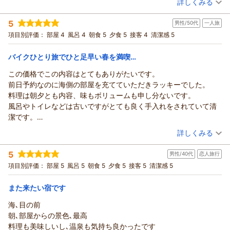
詳しくみる
てくださいって言われて、今まで数多く宿泊して来て、初めて言
宿泊時期：
2026年02月宿泊 (夫婦旅行)
われて残念な思いをしました。ちょっとあり得ない事だなぁて思
5
男性/50代
一人旅
投稿者：
ひかるっちさん
(男性/50代)
い宿を後にしました。その他は、スキューバダイビングをされる
宿泊プラン：
☆・。*豪華!! 新鮮な磯料理付[【静岡うまいもんめぐり】しず
項目別評価：
部屋 4
風呂 4
朝食 5
夕食 5
接客 4
清潔感 5
方は、宿周辺が、ダイビングの聖地見たいところで海好きの方
得ほっこり] 朝夕２食プラン。・*☆
和室
朝・夕
は、是非宿泊してみては、いかがですか。
宿泊価格帯：
11,001～12,000円(大人一人あたり/税込)
バイクひとり旅でひと足早い春を満喫…
この価格でこの内容はとてもありがたいです。
前日予約なのに海側の部屋を充てていただきラッキーでした。
料理は朝夕とも内容、味もボリュームも申し分ないです。
風呂やトイレなどは古いですがとても良く手入れをされていて清
潔です。
風呂はシャワー2席で浴槽も2人でいっぱいといった感じ。
（投稿日：2026/02/15）
詳しくみる
ボディーソープも民宿ならではのもので好きです。
宿泊時期：
2026年02月宿泊 (一人旅)
浴室の改修工事中で男女交互利用で好きな時間には入れませんで
5
男性/40代
恋人旅行
投稿者：
みやさん
(男性/50代)
した。
宿泊プラン：
○● ゆったりまったりと満喫 ●○春旅行＆GWにも＊家族旅
項目別評価：
部屋 5
風呂 5
朝食 5
夕食 5
接客 5
清潔感 5
また利用させていただきます。
行応援♪朝夕の２食付プラン
和室
朝・夕
宿泊価格帯：
8,001～9,000円(大人一人あたり/税込)
また来たい宿です
海､目の前
朝､部屋からの景色､最高
料理も美味しいし､温泉も気持ち良かったです