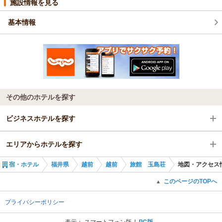
施設情報を見る
基本情報
その他のホテルを探す
ビジネスホテルを探す
エリアからホテルを探す
福井県
宿・ホテル
福井県
越前
越前
旅館 玉島荘
地図・アクセス
越前
福井県
このページのTOPへ
▲
武生駅
越前
プライバシーポリシー
武生駅