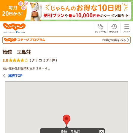
じゃらん
お得な特典をみる
旅館 玉島荘
(
クチコミ311件
)
3.9
福井県丹生郡越前町玉川３９－４１
施設TOP
旅館 玉島荘