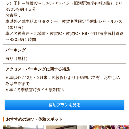
５）玉川～敦賀IC～しおかぜライン（旧河野海岸有料道路）より
R305を約４５分
名古屋：
車以外／武生駅よりタクシー・敦賀冬季限定予約制シャトルバス
（限り有）
車／名神高速～北陸道～敦賀IC～敦賀IC～R8～河野海岸有料道路
～R305約１時間
パーキング
有り（無料）
アクセス・パーキングに関する補足
※ 車以外 ⁄ 12月～2月末ＪＲ敦賀駅より予約制バス有・お申し込
みは当館まで
※ 車 ⁄ 冬季積雪時タイヤ規制有り
宿泊プランを見る
おすすめの遊び・体験スポット