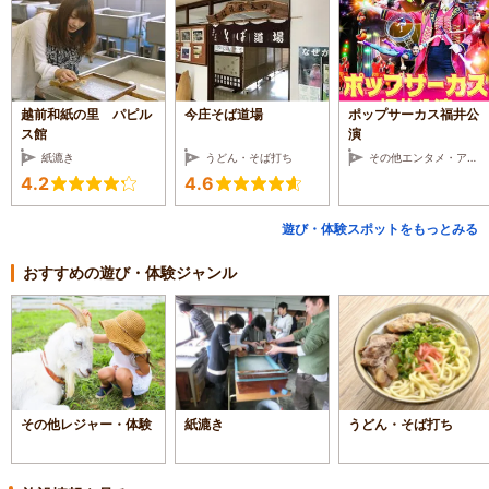
越前和紙の里 パピル
今庄そば道場
ポップサーカス福井公
ス館
演
紙漉き
うどん・そば打ち
その他エンタメ・アミューズメント
4.2
4.6
遊び・体験スポットをもっとみる
おすすめの遊び・体験ジャンル
その他レジャー・体験
紙漉き
うどん・そば打ち