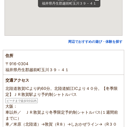
福井県丹生郡越前町玉川３９－４１
周辺でおすすめの遊び・体験を探す
住所
〒916-0304
福井県丹生郡越前町玉川３９－４１
交通アクセス
北陸道敦賀ICより約60分。北陸道鯖江ICより４０分。【冬季限
定】ＪＲ敦賀駅より予約制シャトルバス
ビーチまで徒歩5分以内
大阪：
車以外／ ＪＲ敦賀より冬季限定予約制シャトルバス(１週間前
までに）
車／米原（北陸道）→敦賀（R８）→しおかぜライン→（R３０