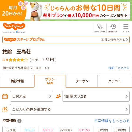
じゃらん
お得な特典をみる
旅館 玉島荘
(
クチコミ311件
)
3.9
福井県丹生郡越前町玉川３９－４１
地図・アクセス
プラン
施設情報
クーポン
クチコミ
14件
日付未定
1部屋 大人2名
こだわり条件を追加する
空室情報
空室情報をもっとみる
8/7
(金)
8/8
(土)
8/9
(日)
8/10
(月)
8/11
(火)
8/12
(水)
8/13
(木)