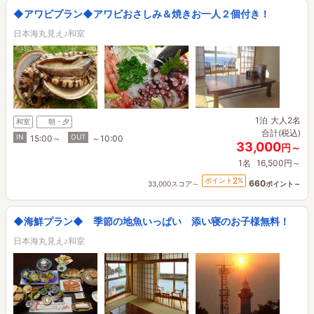
◆アワビプラン◆アワビおさしみ＆焼きお一人２個付き！
日本海丸見え♪和室
1泊
大人2名
和室
朝・夕
合計(税込)
IN
OUT
15:00～
～10:00
33,000
円～
1名
16,500円～
2
ポイント
%
660
33,000スコア～
ポイント～
◆海鮮プラン◆ 季節の地魚いっぱい 添い寝のお子様無料！
日本海丸見え♪和室