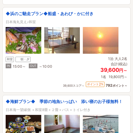
◆浜のご馳走プラン◆船盛・あわび・かに付き
日本海丸見え♪和室
1泊
大人2名
和室
朝・夕
合計(税込)
IN
OUT
15:00～
～10:00
39,600
円～
1名
19,800円～
2
ポイント
%
792
39,600スコア～
ポイント～
◆海鮮プラン◆ 季節の地魚いっぱい 添い寝のお子様無料！
日本海一望縁側 ＋和室8畳＋２畳＋バス＋トイレ付き