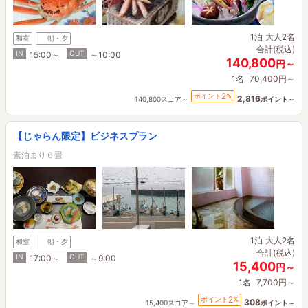
1泊
大人2名
和室
朝・夕
合計(税込)
IN
OUT
15:00～
～10:00
140,800
円～
1名
70,400円～
2
ポイント
%
2,816
140,800スコア～
ポイント～
【じゃらん限定】ビジネスプラン
素泊まり６畳
1泊
大人2名
和室
朝・夕
合計(税込)
IN
OUT
17:00～
～9:00
15,400
円～
1名
7,700円～
2
ポイント
%
308
15,400スコア～
ポイント～