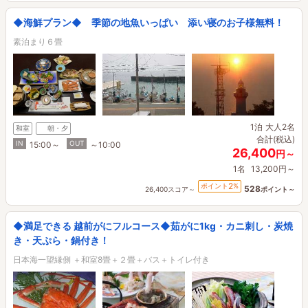
◆海鮮プラン◆ 季節の地魚いっぱい 添い寝のお子様無料！
素泊まり６畳
1泊
大人2名
和室
朝・夕
合計(税込)
IN
OUT
15:00～
～10:00
26,400
円～
1名
13,200円～
2
ポイント
%
528
26,400スコア～
ポイント～
◆満足できる 越前がにフルコース◆茹がに1kg・カニ刺し・炭焼
き・天ぷら・鍋付き！
日本海一望縁側 ＋和室8畳＋２畳＋バス＋トイレ付き