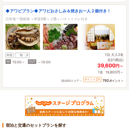
◆アワビプラン◆アワビおさしみ＆焼きお一人２個付き！
日本海一望縁側 ＋和室8畳＋２畳＋バス＋トイレ付き
1泊
大人2名
和室
朝・夕
合計(税込)
IN
OUT
15:00～
～10:00
39,600
円～
1名
19,800円～
2
ポイント
%
792
39,600スコア～
ポイント～
宿泊と交通のセットプランを探す