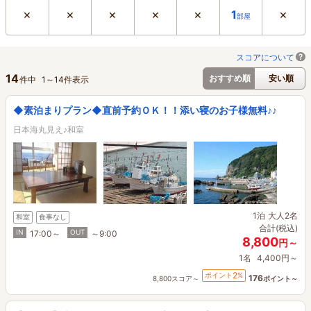
×
×
×
×
×
×
1
部屋
スコアについて
14
おすすめ順
安い順
件中
1
～
14
件表示
◆素泊まりプラン◆直前予約ＯＫ！！添い寝のお子様無料♪♪
日本海丸見え♪和室
1泊
大人2名
和室
食事なし
合計(税込)
IN
OUT
17:00～
～9:00
8,800
円～
1名
4,400円～
2
ポイント
%
176
8,800スコア～
ポイント～