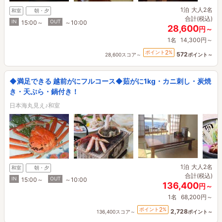
1泊
大人2名
和室
朝・夕
合計(税込)
IN
OUT
15:00～
～10:00
28,600
円～
1名
14,300円～
2
ポイント
%
572
28,600スコア～
ポイント～
◆満足できる 越前がにフルコース◆茹がに1kg・カニ刺し・炭焼
き・天ぷら・鍋付き！
日本海丸見え♪和室
1泊
大人2名
和室
朝・夕
合計(税込)
IN
OUT
15:00～
～10:00
136,400
円～
1名
68,200円～
2
ポイント
%
2,728
136,400スコア～
ポイント～