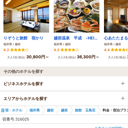
りぞうと旅館 宿かり
越前温泉 平成 -HEISEI-
福井県 / 越前
福井県 / 越前
福井県 / 越前
4.2
4.2
4.4
30,800円～
36,300円～
大人2名(税込)
大人2名(税込)
大人2名(税込)
その他のホテルを探す
ビジネスホテルを探す
エリアからホテルを探す
福井県
宿・ホテル
福井県
越前
越前
旅館 玉島荘
料金・宿泊プラ
越前
福井県
宿番号:316025