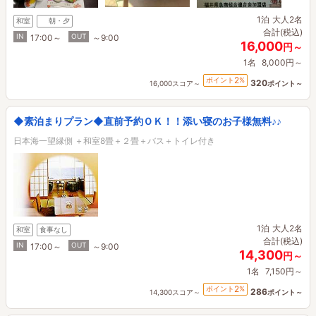
1泊
大人2名
和室
朝・夕
合計(税込)
IN
OUT
17:00～
～9:00
16,000
円～
1名
8,000円～
2
ポイント
%
320
16,000スコア～
ポイント～
◆素泊まりプラン◆直前予約ＯＫ！！添い寝のお子様無料♪♪
日本海一望縁側 ＋和室8畳＋２畳＋バス＋トイレ付き
1泊
大人2名
和室
食事なし
合計(税込)
IN
OUT
17:00～
～9:00
14,300
円～
1名
7,150円～
2
ポイント
%
286
14,300スコア～
ポイント～