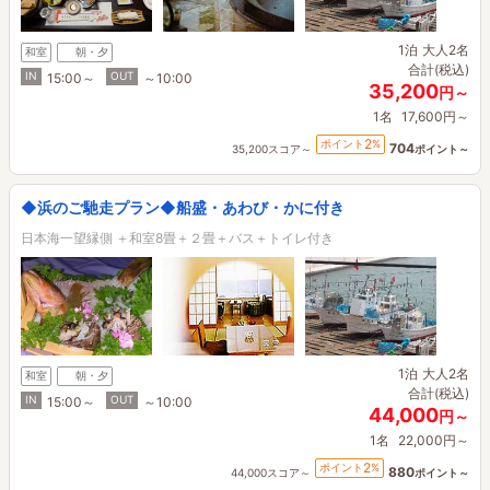
1泊
大人2名
和室
朝・夕
合計(税込)
IN
OUT
15:00～
～10:00
35,200
円～
1名
17,600円～
2
ポイント
%
704
35,200スコア～
ポイント～
◆浜のご馳走プラン◆船盛・あわび・かに付き
日本海一望縁側 ＋和室8畳＋２畳＋バス＋トイレ付き
1泊
大人2名
和室
朝・夕
合計(税込)
IN
OUT
15:00～
～10:00
44,000
円～
1名
22,000円～
2
ポイント
%
880
44,000スコア～
ポイント～