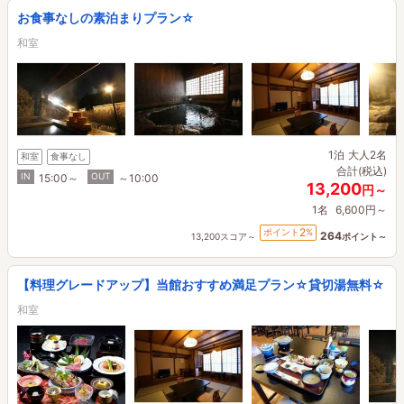
お食事なしの素泊まりプラン☆
和室
1泊
大人2名
和室
食事なし
合計(税込)
IN
OUT
15:00～
～10:00
13,200
円～
1名
6,600円～
2
ポイント
%
264
13,200スコア～
ポイント～
【料理グレードアップ】当館おすすめ満足プラン☆貸切湯無料☆
和室