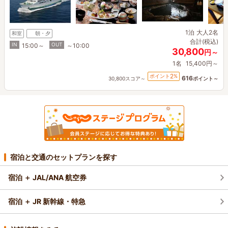
1泊
大人2名
和室
朝・夕
合計(税込)
IN
OUT
15:00～
～10:00
30,800
円～
1名
15,400円～
2
ポイント
%
616
30,800スコア～
ポイント～
宿泊と交通のセットプランを探す
宿泊 ＋ JAL/ANA 航空券
宿泊 ＋ JR 新幹線・特急