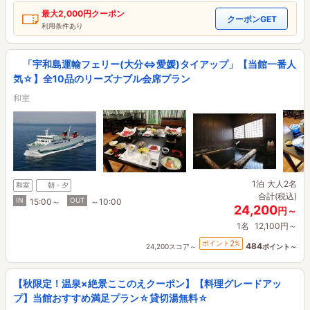
最大
2,000円
クーポン
クーポンGET
利用条件あり
「宇和島運輸フェリー(大分⇔愛媛)タイアップ」【当館一番人
気☆】全10品のリーズナブル会席プラン
和室
1泊
大人2名
和室
朝・夕
合計(税込)
IN
OUT
15:00～
～10:00
24,200
円～
1名
12,100円～
2
ポイント
%
484
24,200スコア～
ポイント～
【秋限定！温泉×絶景ここのえクーポン】【料理グレードアッ
プ】当館おすすめ満足プラン☆貸切湯無料☆