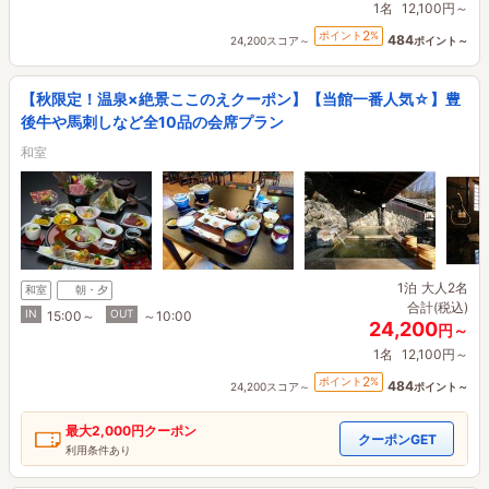
1名
12,100円～
2
ポイント
%
484
24,200スコア～
ポイント～
【秋限定！温泉×絶景ここのえクーポン】【当館一番人気☆】豊
後牛や馬刺しなど全10品の会席プラン
和室
1泊
大人2名
和室
朝・夕
合計(税込)
IN
OUT
15:00～
～10:00
24,200
円～
1名
12,100円～
2
ポイント
%
484
24,200スコア～
ポイント～
最大
2,000円
クーポン
クーポンGET
利用条件あり