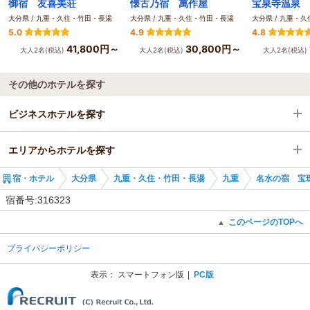
御宿 友喜美荘
懐古乃宿 萬作屋
大分県 / 九重・久住・竹田・長湯
大分県 / 九重・久住・竹田・長湯
大分県 / 九重・
5.0
4.9
4.8
41,800円～
30,800円～
大人2名(税込)
大人2名(税込)
大人2名(税込)
その他のホテルを探す
ビジネスホテルを探す
エリアからホテルを探す
大分県
宿・ホテル
大分県
九重・久住・竹田・長湯
九重
名水の宿 宝
九重・久住・竹田・長湯
大分県
宿番号:316323
九重
九重・久住・竹田・長湯
このページのTOPへ
▲
プライバシーポリシー
豊後中村駅
九重
表示：
スマートフォン版
PC版
(C) Recruit Co., Ltd.
豊後中村駅