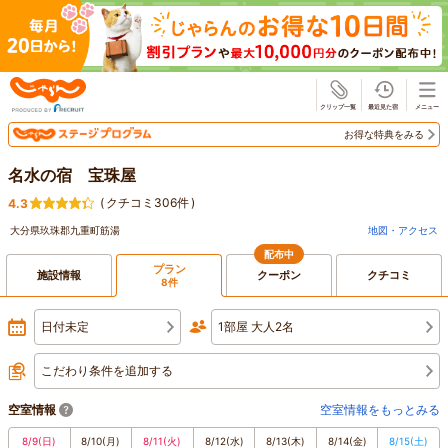
じゃらん
お得な特典をみる
名水の宿 宝珠屋
(
クチコミ306件
)
4.3
大分県玖珠郡九重町筋湯
地図・アクセス
配布中
プラン
施設情報
クーポン
クチコミ
8件
日付未定
1部屋 大人2名
こだわり条件を追加する
空室情報
空室情報をもっとみる
8/9
(日)
8/10
(月)
8/11
(火)
8/12
(水)
8/13
(木)
8/14
(金)
8/15
(土)