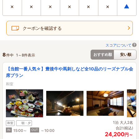
×
×
×
×
×
×
▲
クーポンを確認する
スコアについて
8
おすすめ順
安い順
件中
1
～
8
件表示
【当館一番人気☆】豊後牛や馬刺しなど全10品のリーズナブル会
席プラン
和室
1泊
大人2名
和室
朝・夕
合計(税込)
IN
OUT
15:00～
～10:00
24,200
円～