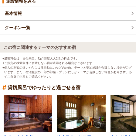
施設情報をみる
基本情報
クーポン一覧
この宿に関連するテーマのおすすめ宿
※最安料金は、日付未定、1泊1部屋大人2名の料金です。
※ご指定の検索条件に合致しない宿が表示される場合がございます。
※個人の主観の違いやAIによる自動出力などのため、テーマと宿泊施設が合致しない場合がござ
います。また、宿泊施設の一部の部屋・プランにしかテーマが合致しない場合があります。必
ずご自身で内容をご確認ください。
#
貸切風呂でゆったりと過ごせる宿