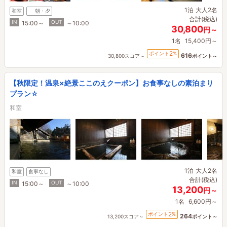
1泊
大人2名
和室
朝・夕
合計(税込)
IN
OUT
15:00～
～10:00
30,800
円～
1名
15,400円～
2
ポイント
%
616
30,800スコア～
ポイント～
【秋限定！温泉×絶景ここのえクーポン】お食事なしの素泊まり
プラン☆
和室
1泊
大人2名
和室
食事なし
合計(税込)
IN
OUT
15:00～
～10:00
13,200
円～
1名
6,600円～
2
ポイント
%
264
13,200スコア～
ポイント～