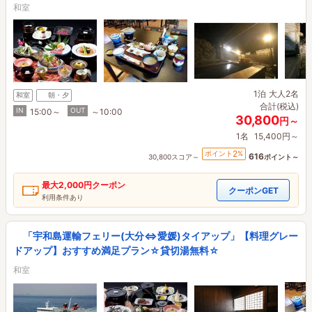
和室
1泊
大人2名
和室
朝・夕
合計(税込)
IN
OUT
15:00～
～10:00
30,800
円～
1名
15,400円～
2
ポイント
%
616
30,800スコア～
ポイント～
最大
2,000円
クーポン
クーポンGET
利用条件あり
「宇和島運輸フェリー(大分⇔愛媛)タイアップ」【料理グレー
ドアップ】おすすめ満足プラン☆貸切湯無料☆
和室