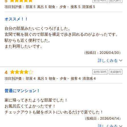
5
ぐんぐん様のまたのご来館を心よりお待ちしております
女性/40代
恋人旅行
宿泊プラン：
チェックイン21:00まで限定★喫煙★ お得な現金お試しプラン
シングル
食事なし
項目別評価：
部屋 5
風呂 5
朝食 -
夕食 -
接客 5
清潔感 5
（返信日：2026/05/25）
宿泊価格帯：
6,001～7,000円(大人一人あたり/税込)
オススメ！！
ウィークリーアポイントからの返信
自分の部屋みたいにくつろげました。
ひろき様
玄関で靴を脱ぐので部屋を裸足で歩き回れるのがよかったです。
このたびは当館をご利用いただき、誠にありがとうございま
駅からも近く便利でした。
す。
また利用したいです。
受付対応をお褒めいただき感謝いたします。
（投稿日：2026/04/30）
また、お部屋の清潔さや設備、価格にもご満足いただけたよう
詳しくみる
で大変うれしく思います。
宿泊時期：
2026年03月宿泊 (恋人旅行)
ひろき様のご利用を心よりお待ちしております。
投稿者：
ゴンタくんさん
(女性/40代)
4
女性/30代
夫婦旅行
宿泊プラン：
チェックイン21:00まで限定【禁煙】★セミダブル2名様までプ
（返信日：2026/05/15）
ラン★
セミダブル
食事なし
項目別評価：
部屋 4
風呂 5
朝食 -
夕食 -
接客 4
清潔感 4
宿泊価格帯：
6,001～7,000円(大人一人あたり/税込)
普通にマンション！
ウィークリーアポイントからの返信
家に帰ってきたような部屋でした！
ゴンタくん様
お風呂広くてよかったです！
この度は当館をご利用いただきありがとうございます。
チェックアウトも鍵をポストにいれるだけで楽でした！
ご自宅のようにゆったりお過ごしいただけたとのことで嬉しく
（投稿日：2026/04/14）
思います。
詳しくみる
当館は全室シューズオフスタイルですので、よりリラックスし