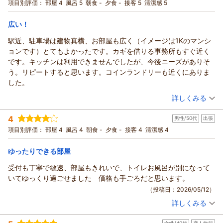
宿泊プラン：
チェックイン21:00まで限定【禁煙】★セミダブル2名様までプ
た。
項目別評価：
部屋 4
風呂 5
朝食 -
夕食 -
接客 5
清潔感 5
ラン★
セミダブル
食事なし
（返信日：2026/05/25）
宿泊価格帯：
12,001～13,000円(大人一人あたり/税込)
広い！
駅近、駐車場は建物真横、お部屋も広く（イメージは1Kのマンシ
ウィークリーアポイントからの返信
ョンです）とてもよかったです。カギを借りる事務所もすぐ近く
マーガリン様
です。キッチンは利用できませんでしたが、今後ニーズがありそ
ご感想をお寄せいただきありがとうございます。
う。リピートすると思います。コインランドリーも近くにありま
ぜひ別のお部屋タイプもお試しくださいませ。
した。
この度は当館をご利用いただき誠にありがとうございます。
（投稿日：2026/05/17）
マーガリン様のまたのご来館を心よりお待ちしております。
詳しくみる
（返信日：2026/05/25）
宿泊時期：
2026年05月宿泊 (夫婦旅行)
4
男性/50代
出張
投稿者：
ぐんぐんさん
(女性/50代)
宿泊プラン：
チェックイン21:00まで限定【禁煙】★ピカピカダブルルーム
項目別評価：
部屋 4
風呂 4
朝食 -
夕食 -
接客 4
清潔感 4
★2名様までプラン★
ダブル
食事なし
宿泊価格帯：
7,001～8,000円(大人一人あたり/税込)
ゆったりできる部屋
受付も丁寧で敏速、部屋もきれいで、トイレお風呂が別になって
ウィークリーアポイントからの返信
いてゆっくり過ごせました 価格も手ごろだと思います。
この度は当館をご利用いただき誠にありがとうございます。
（投稿日：2026/05/12）
ぐんぐん様にご満足いただけたようで嬉しい限りです。
詳しくみる
キッチンにはフライパン・鍋，皿やカトラリー類のご用意もご
宿泊時期：
2026年03月宿泊 (出張)
ざいますので、ぜひまたお越しの際はご利用くださいませ。
投稿者：
ひろきさん
(男性/50代)