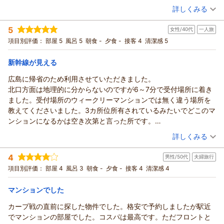
詳しくみる
宿泊時期：
2026年06月宿泊 (一人旅)
投稿者：
しゅんさん
(男性/60代)
5
女性/40代
一人旅
宿泊プラン：
チェックイン21:00まで限定【喫煙】★セミダブル2名様までプ
ラン★
セミダブル
食事なし
項目別評価：
部屋 5
風呂 5
朝食 -
夕食 -
接客 4
清潔感 5
宿泊価格帯：
10,001～11,000円(大人一人あたり/税込)
新幹線が見える
ウィークリーアポイントからの返信
広島に帰省のため利用させていただきました。
しゅん様
北口方面は地理的に分からないのですが6～7分で受付場所に着き
この度は当館をご利用いただきありがとうございます。
ました。受付場所のウィークリーマンションでは無く違う場所を
受付は予約サイトやホームページに記載の通りで、宿泊棟はプ
教えてくださいました。3カ所位所有されているみたいでどこのマ
ランによって異なる場合がありますが、受付から徒歩3分圏内
ンションになるかは空き次第と言った所です。
にございます。
8階建の4階でした。階に2戸でした。
（投稿日：2026/06/18）
詳しくみる
お部屋の設備はご指摘の通り、バス・トイレ別で簡易的な家電
ビジネスホテルと違って1kで部屋も8畳くらいあると思います。
製品をご用意しております。
宿泊時期：
2026年06月宿泊 (一人旅)
景色は新幹線の線路がありました。4階だと見上げて車体の上部が
4
男性/50代
夫婦旅行
投稿者：
さっちゃんさん
(女性/40代)
（返信日：2026/07/24）
見えるような感じでした。もっと上の階だとしっかり見えるのだ
宿泊プラン：
チェックイン21:00まで限定【喫煙】★ハイグレードシングル
項目別評価：
部屋 4
風呂 3
朝食 -
夕食 -
接客 4
清潔感 4
と思います。特にうるさい感じは無かったです。
プラン★
シングル
食事なし
宿泊価格帯：
7,001～8,000円(大人一人あたり/税込)
マンションでした
カープ戦の直前に探した物件でした。格安で予約しましたが駅近
でマンションの部屋でした。コスパは最高です。ただフロントと