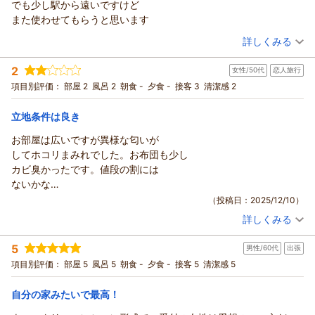
でも少し駅から遠いですけど
滞在中快適にお過ごしいただけたとのことで、私たちもとても
また使わせてもらうと思います
嬉しく思います。
（投稿日：2026/02/23）
また、価格や立地、清潔さについてご評価いただき光栄です。
詳しくみる
ann様のまたのお越しを心よりお待ちしております。
宿泊時期：
2026年02月宿泊 (恋人旅行)
2
（返信日：2026/05/12）
女性/50代
恋人旅行
投稿者：
Southさん
(男性/20代)
宿泊プラン：
チェックイン21:00まで限定【禁煙】★セミダブル2名様までプ
項目別評価：
部屋 2
風呂 2
朝食 -
夕食 -
接客 3
清潔感 2
ラン★
セミダブル
食事なし
宿泊価格帯：
4,001～5,000円(大人一人あたり/税込)
立地条件は良き
お部屋は広いですが異様な匂いが
ウィークリーアポイントからの返信
してホコリまみれでした。お布団も少し
South様
カビ臭かったです。値段の割には
接客や室内の清潔感・広さを評価していただきありがとうござ
ないかな…
います。
（投稿日：2025/12/10）
広島駅より徒歩7分前後ですが、広島市内中心部に向かう最寄り
詳しくみる
のバス停などのご案内も可能でございますので、お気軽にお尋
宿泊時期：
2025年11月宿泊 (恋人旅行)
ねください。
投稿者：
ラブクララさん
(女性/50代)
5
またのご利用を心よりお待ちしております。
男性/60代
出張
宿泊プラン：
チェックイン21:00まで限定【禁煙】★セミダブル2名様までプ
ラン★
セミダブル
食事なし
項目別評価：
部屋 5
風呂 5
朝食 -
夕食 -
接客 5
清潔感 5
（返信日：2026/05/12）
宿泊価格帯：
12,001～13,000円(大人一人あたり/税込)
自分の家みたいで最高！
ウィークリーアポイントからの返信