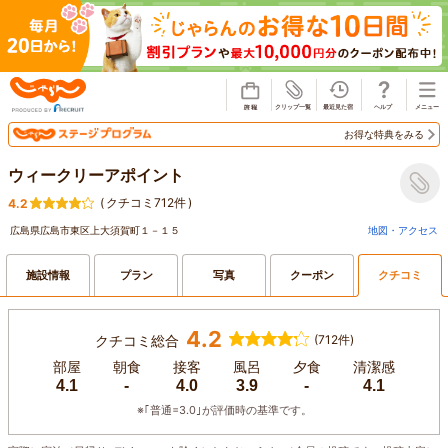
じゃらん
お得な特典をみる
ウィークリーアポイント
(
クチコミ712件
)
4.2
広島県広島市東区上大須賀町１－１５
地図・アクセス
施設情報
プラン
写真
クーポン
クチコミ
4.2
クチコミ総合
(712件)
部屋
朝食
接客
風呂
夕食
清潔感
4.1
-
4.0
3.9
-
4.1
※｢普通=3.0｣が評価時の基準です。