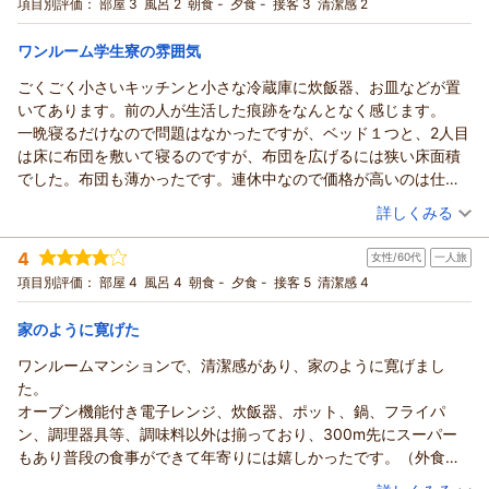
ラン★
セミダブル
食事なし
項目別評価：
部屋 3
風呂 2
朝食 -
夕食 -
接客 3
清潔感 2
またのお越しを心よりお待ちしております。
宿泊価格帯：
10,001～11,000円(大人一人あたり/税込)
（返信日：2025/12/01）
ワンルーム学生寮の雰囲気
ウィークリーアポイントからの返信
ごくごく小さいキッチンと小さな冷蔵庫に炊飯器、お皿などが置
この度は当館にご宿泊いただき誠にありがとうございます。
いてあります。前の人が生活した痕跡をなんとなく感じます。
また、室内の清潔感を評価いただき嬉しい限りでございます。
一晩寝るだけなので問題はなかったですが、ベッド１つと、2人目
ぜひまたの機会はお連れ様といらしてください。
は床に布団を敷いて寝るのですが、布団を広げるには狭い床面積
ゆっきー様のお越しを心よりお待ちしております。
でした。布団も薄かったです。連休中なので価格が高いのは仕方
（返信日：2025/12/05）
ないけど、、っていうかんじです。
（投稿日：2025/11/04）
詳しくみる
宿泊時期：
2025年11月宿泊 (家族旅行)
4
女性/60代
一人旅
投稿者：
Peaceさん
(女性/40代)
宿泊プラン：
チェックイン21:00まで限定【禁煙】★ベット+和式布団で２名
項目別評価：
部屋 4
風呂 4
朝食 -
夕食 -
接客 5
清潔感 4
様までプラン★
シングル
食事なし
宿泊価格帯：
13,001～14,000円(大人一人あたり/税込)
家のように寛げた
ワンルームマンションで、清潔感があり、家のように寛げまし
ウィークリーアポイントからの返信
た。
Peace様
オーブン機能付き電子レンジ、炊飯器、ポット、鍋、フライパ
当館をご利用いただきありがとうございます。
ン、調理器具等、調味料以外は揃っており、300m先にスーパー
ご宿泊中にご不便をおかけし大変申し訳ございません。
もあり普段の食事ができて年寄りには嬉しかったです。（外食の
空室状況によっては、敷布団を広げてもゆったり過ごせるお部
味が濃い、添加物が苦手）
（投稿日：2025/10/27）
屋タイプをご案内できますが、お部屋の広さによっては料金が