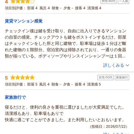
4
男性/60代
一人旅
投稿者：
かおるこさん
(女性/50代)
宿泊プラン：
チェックイン21:00まで限定【禁煙】★ピカピカ家族旅行応援
項目別評価：
部屋 4
風呂 4
朝食 -
夕食 -
接客 4
清潔感 4
★３名様までプラン★
和洋室
食事なし
宿泊価格帯：
4,001～5,000円(大人一人あたり/税込)
賃貸マンション感覚
チェックイン後は鍵を受け取り、自由に出入りできるマンション
の自室の感覚。チェックアウトも鍵をポストインするだけ。部屋
はチェックインをした所と同じ建物で、駐車場は徒歩１分ほど離
れた建物の１階部分。宿泊室内は掃除されており、一通りの食器
類が揃っている。ボディソープやリンスインシャンプーは１回用
の小さなパックなので、風呂を２回以上利用される場合は、自分
（投稿日：2026/07/25）
詳しくみる
で旅行用のモノを持参した方がいいかも？総合的には気楽に過ご
宿泊時期：
2026年05月宿泊 (一人旅)
せる宿泊施設です。
5
女性/50代
家族旅行
投稿者：
hiroponさん
(男性/60代)
宿泊プラン：
チェックイン21:00まで限定★喫煙★ お得な現金お試しプラン
項目別評価：
部屋 5
風呂 4
朝食 -
夕食 -
接客 4
清潔感 5
シングル
食事なし
宿泊価格帯：
6,001～7,000円(大人一人あたり/税込)
家族旅行で
寝るだけと、便利の良さを重視に選びましたが大変満足でした。
清潔感もあり、駐車場もありで
快適に過ごすことができました。また利用したいとおもいます。
（投稿日：2026/07/22）