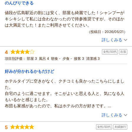
のんびりできる
ウィークリーアポイントからの返信
値段が広島駅近の割には安く、部屋も綺麗でした！シャンプーが
としき様
キシキシして私には合わなかったので持参推奨ですが、そのほか
この度は当館をご利用いただき、誠にありがとうございます。
は大満足でした！またご利用させてください。
ご自宅のようにゆったりとお過ごしいただけたようで、とても
（投稿日：2026/05/21）
嬉しく思います。
詳しくみる
ぜひまた機会がございましたら、としき様のお越しを心よりお
宿泊時期：
2026年05月宿泊 (恋人旅行)
待ちしております。
投稿者：
はるかさん
(女性/20代)
4
女性/50代
出張
宿泊プラン：
チェックイン21:00まで限定【禁煙】★ピカピカダブルルーム
（返信日：2026/06/08）
★2名様までプラン★
ダブル
食事なし
項目別評価：
部屋 3
風呂 4
朝食 -
夕食 -
接客 3
清潔感 3
宿泊価格帯：
4,001～5,000円(大人一人あたり/税込)
好みが分かれるかもだけど
ウィークリーアポイントからの返信
ホテルタイプに空きがなく、クチコミも良かったこちらにしまし
はるか様
た。
料金や室内の清潔さを評価していただき、ありがとうございま
自宅のように過ごせます。そこがよいと思える人と、気になる人
す。
もいるかと感じました。
はるか様にご満足いただけたようで嬉しく思います。
布団も家感があったので、私はホテルの方が好きです。
シャンプーについては、コストに応じて別商品も検討させてい
ですが、過ごしやすく、滞在者に気遣いのある部屋だと思いま
（投稿日：2026/05/17）
詳しくみる
ただきます。
す。
ぜひまたのご利用をお待ちしております。
宿泊時期：
2026年03月宿泊 (出張)
他の部屋（棟）も気になるので、泊まってみたいです。
5
この度は当館をご利用いただき、誠にありがとうございまし
女性/50代
夫婦旅行
投稿者：
マーガリンさん
(女性/50代)