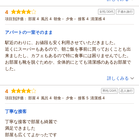
宿泊時期：
2026年03月宿泊 (夫婦旅行)
て快適にお過ごしいただけます。
投稿者：
ゆきゆきさん
(女性/30代)
4
女性/30代
子連れ旅行
宿泊プラン：
チェックイン21:00まで限定【禁煙】★セミダブル2名様までプ
また、立地についても評価していただき、心より感謝申し上げ
ラン★
セミダブル
食事なし
項目別評価：
部屋 4
風呂 4
朝食 -
夕食 -
接客 4
清潔感 4
ます。
宿泊価格帯：
6,001～7,000円(大人一人あたり/税込)
ゴンタくん様のまたのご利用を心よりお待ちしております。
アパートの一室そのまま
（返信日：2026/05/12）
ウィークリーアポイントからの返信
駅近のわりに、お値段も安く利用させていただきました。
ゆきゆき様
近くにスーパーもあるので、朝ご飯を事前に買っておくことも出
この度は当館をご利用いただきありがとうございます。
来ましたし、カフェもあるので特に食事には困りませんでした。
ご自宅のようにお寛ぎいただけたとのことで嬉しく思います。
お部屋も靴を脱ぐためか、全体的にとても清潔感のあるお部屋で
チェックアウトはお部屋の鍵を返却口に入れるだけですので、
した。
お急ぎの際もスムーズにご利用いただけます。
（投稿日：2026/03/03）
詳しくみる
ゆきゆき様のまたのお越しを心よりお待ちしております。
（返信日：2026/05/12）
宿泊時期：
2026年01月宿泊 (子連れ旅行)
4
男性/20代
恋人旅行
投稿者：
annさん
(女性/30代)
宿泊プラン：
チェックイン21:00まで限定【禁煙】★お得な現金お試しプラ
項目別評価：
部屋 4
風呂 4
朝食 -
夕食 -
接客 5
清潔感 4
ン
シングル
食事なし
宿泊価格帯：
7,001～8,000円(大人一人あたり/税込)
丁寧な接客
丁寧な接客で部屋も綺麗で
ウィークリーアポイントからの返信
満足できました
ann様
部屋も広くてよかったです
この度は当館をご利用いただき、誠にありがとうございます。