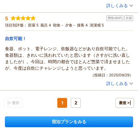
詳しくみる
ぜひまた広島にお越しの際は当館のご利用お待ちしておりま
宿泊時期：
2025年09月宿泊 (出張)
す。
投稿者：
アキさん
(男性/50代)
5
男性/60代
出張
宿泊プラン：
チェックイン21:00まで限定【禁煙】★セミダブル2名様までプ
（返信日：2025/12/01）
ラン★
セミダブル
食事なし
項目別評価：
部屋 5
風呂 4
朝食 -
夕食 -
接客 4
清潔感 5
宿泊価格帯：
8,001～9,000円(大人一人あたり/税込)
自炊可能！
ウィークリーアポイントからの返信
食器、ポット、電子レンジ、炊飯器などがあり自炊可能でした。
この度は当館をご利用いただき誠にありがとうございます。
食器類は、きれいに洗われていたと思います（さすがに洗い直し
アクセスやコストの面でアキ様にご満足いただけていれば嬉し
ましたが）。今回は、時間の都合でほとんど惣菜で済ませました
い限りです。
が、今度は自炊にチャレンジしようと思っています。
また、キッチンや浴室・トイレなどを評価していただきありが
（投稿日：2025/09/29）
とうございます。
詳しくみる
アキ様のまたのお越しを心よりお待ちしております。
宿泊時期：
2025年09月宿泊 (出張)
投稿者：
ニクソンさん
(男性/60代)
（返信日：2025/12/01）
宿泊プラン：
チェックイン21:00まで限定【喫煙】★ハイグレードシングル
プラン★
1
2
|< 最初
シングル
食事なし
最後 >|
宿泊価格帯：
7,001～8,000円(大人一人あたり/税込)
宿泊プランをみる
ウィークリーアポイントからの返信
この度は当館をご利用いただきありがとうございます。
ニクソン様のおっしゃる通り、当館では簡単ではございます