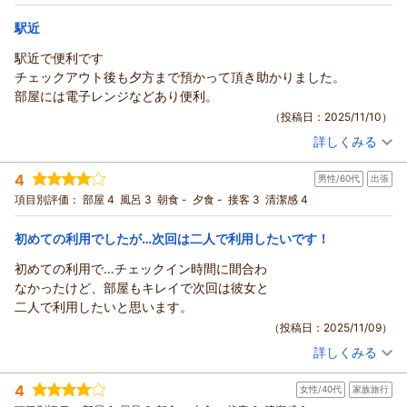
宿泊価格帯：
6,001～7,000円(大人一人あたり/税込)
駅近
ウィークリーアポイントからの返信
駅近で便利です
広島駅の近くで駐車場が確保されている宿を探して当館をお選
チェックアウト後も夕方まで預かって頂き助かりました。
びいただけたとのことで、ありがとうございます。
部屋には電子レンジなどあり便利。
6泊以内の場合、当館の駐車場はチェックイン先着順ではござ
（投稿日：2025/11/10）
いますが、1,100円で出入庫自由なのでお車での観光にもおすす
詳しくみる
めでございます。
宿泊時期：
2025年11月宿泊 (その他)
お部屋には調理器具,食器,カトラリーのご用意がございますが、
投稿者：
ぺんちゃんさん
(女性/50代)
4
男性/60代
出張
宿泊プラン：
チェックイン21:00まで限定【禁煙】★セミダブル2名様までプ
お客様にご満足いただけたようで幸いです。
ラン★
セミダブル
食事なし
項目別評価：
部屋 4
風呂 3
朝食 -
夕食 -
接客 3
清潔感 4
ママ様のおっしゃるとおり、スーパーマーケットでのお惣菜の
宿泊価格帯：
4,001～5,000円(大人一人あたり/税込)
購入,食材を用いての料理,近隣の飲食店でのお食事すべて可能で
初めての利用でしたが…次回は二人で利用したいです！
ございますので、自由度は高いかと思われます。ご評価いただ
ウィークリーアポイントからの返信
きありがとうございます。
初めての利用で…チェックイン時間に間合わ
ママ様のまたのお越しを心よりお待ちしております。
ぺんちゃん様
なかったけど、部屋もキレイで次回は彼女と
この度は当館をご利用いただき誠にありがとうございます。
（返信日：2025/12/01）
二人で利用したいと思います。
チェックアウト後も荷物は9：00～18：00であれば受付でお預
（投稿日：2025/11/09）
かり可能です。
詳しくみる
室内の電子レンジ、電気ケトル、IHコンロは自由にご利用いた
宿泊時期：
2025年09月宿泊 (出張)
だけますので、大抵の食品は調理可能かと思われますが、ぺん
投稿者：
ゆっきーさん
(男性/60代)
4
女性/40代
家族旅行
宿泊プラン：
チェックイン21:00まで限定【喫煙】★セミダブル2名様までプ
ちゃん様のお役に立てたようで嬉しい限りでございます。