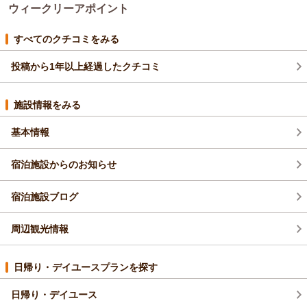
ウィークリーアポイント
が、調理器具や食器、カトラリーなどをご用意しております。
ぜひ次回お越しの際には、お料理もお楽しみいただければ幸い
です。
すべてのクチコミをみる
またのお越しを心よりお待ちしております。
投稿から1年以上経過したクチコミ
（返信日：2025/12/04）
施設情報をみる
基本情報
宿泊施設からのお知らせ
宿泊施設ブログ
周辺観光情報
日帰り・デイユースプランを探す
日帰り・デイユース