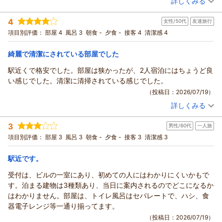
詳しくみる
宿泊時期：
2026年07月宿泊 (家族旅行)
投稿者：
Rさん
(女性/50代)
4
女性/50代
友達旅行
宿泊プラン：
チェックイン21:00まで限定【禁煙】★ピカピカ家族旅行応援
★３名様までプラン★
和洋室
食事なし
項目別評価：
部屋 4
風呂 3
朝食 -
夕食 -
接客 4
清潔感 4
宿泊価格帯：
6,001～7,000円(大人一人あたり/税込)
綺麗で清潔にされている部屋でした
駅近くで格安でした。部屋は狭かったが、2人宿泊にはちょうど良
い感じでした。清潔に清掃されている感じでした。
（投稿日：2026/07/19）
詳しくみる
宿泊時期：
2026年07月宿泊 (友達旅行)
投稿者：
れいこさん
(女性/50代)
3
男性/60代
一人旅
宿泊プラン：
チェックイン21:00まで限定【禁煙】★ベット+和式布団で２名
様までプラン★
シングル
食事なし
項目別評価：
部屋 3
風呂 3
朝食 -
夕食 -
接客 3
清潔感 3
宿泊価格帯：
6,001～7,000円(大人一人あたり/税込)
駅近です。
受付は、ビルの一室にあり、初めての人にはわかりにくいかもで
す。泊まる建物は3種類あり、当日に案内されるのでどこになるか
はわかりません。部屋は、トイレ風呂はセパレートで、ハシ、食
器電子レンジ等一通り揃ってます。
（投稿日：2026/07/19）