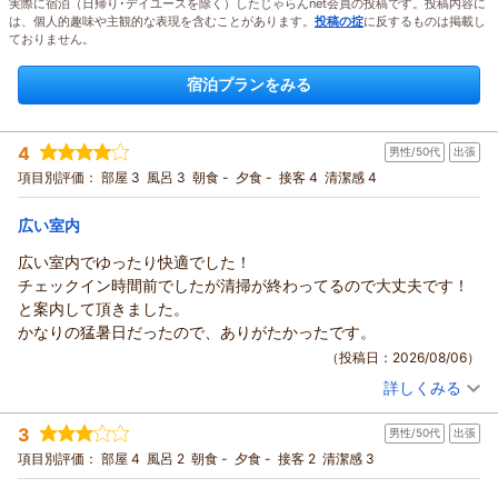
実際に宿泊（日帰り･デイユースを除く）したじゃらんnet会員の投稿です。投稿内容に
は、個人的趣味や主観的な表現を含むことがあります。
投稿の掟
に反するものは掲載し
ておりません。
宿泊プランをみる
4
男性/50代
出張
項目別評価：
部屋 3
風呂 3
朝食 -
夕食 -
接客 4
清潔感 4
広い室内
広い室内でゆったり快適でした！
チェックイン時間前でしたが清掃が終わってるので大丈夫です！
と案内して頂きました。
かなりの猛暑日だったので、ありがたかったです。
（投稿日：2026/08/06）
詳しくみる
宿泊時期：
2026年08月宿泊 (出張)
投稿者：
てつさん
(男性/50代)
3
男性/50代
出張
宿泊プラン：
チェックイン21:00まで限定【喫煙】★ハイグレードシングル
プラン★
シングル
食事なし
項目別評価：
部屋 4
風呂 2
朝食 -
夕食 -
接客 2
清潔感 3
宿泊価格帯：
9,001～10,000円(大人一人あたり/税込)