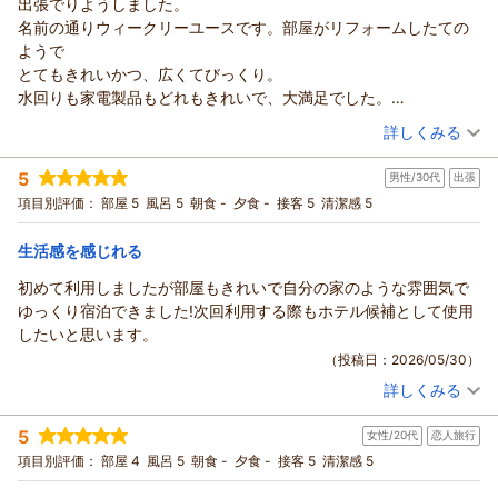
出張でりようしました。
名前の通りウィークリーユースです。部屋がリフォームしたての
ようで
とてもきれいかつ、広くてびっくり。
水回りも家電製品もどれもきれいで、大満足でした。
受付が不動産屋さんの窓口のようで、ちょっと焦りましたが
（投稿日：2026/06/08）
詳しくみる
対応がとてもよくかったです。
宿泊時期：
2026年05月宿泊 (出張)
5
男性/30代
出張
投稿者：
やっさんさん
(男性/50代)
宿泊プラン：
チェックイン21:00まで限定【禁煙】★ピカピカダブルルーム
項目別評価：
部屋 5
風呂 5
朝食 -
夕食 -
接客 5
清潔感 5
★2名様までプラン★
ダブル
食事なし
宿泊価格帯：
9,001～10,000円(大人一人あたり/税込)
生活感を感じれる
初めて利用しましたが部屋もきれいで自分の家のような雰囲気で
ゆっくり宿泊できました!次回利用する際もホテル候補として使用
したいと思います。
（投稿日：2026/05/30）
詳しくみる
宿泊時期：
2026年05月宿泊 (出張)
投稿者：
としきさん
(男性/30代)
5
女性/20代
恋人旅行
宿泊プラン：
チェックイン21:00まで限定【喫煙】★ハイグレードシングル
プラン★
シングル
食事なし
項目別評価：
部屋 4
風呂 5
朝食 -
夕食 -
接客 5
清潔感 5
宿泊価格帯：
7,001～8,000円(大人一人あたり/税込)