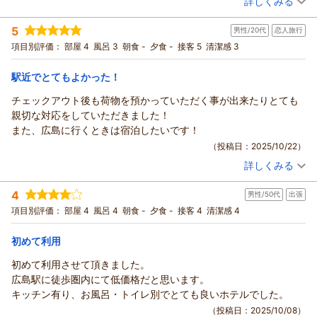
詳しくみる
駅からもさほど遠くなく便利でした。接客もフレンドリーでとて
上がる場合がございます。
宿泊時期：
2025年10月宿泊 (一人旅)
も良かったです。
お客様のご希望に合わせてお部屋をご提案いたしますので、ま
5
男性/20代
恋人旅行
投稿者：
mayさん
(女性/60代)
難を言えば使い切りのリンスインシャンプーで髪がブラシが通ら
たの機会がございましたらぜひお気軽にご相談くださいませ。
宿泊プラン：
チェックイン21:00まで限定【喫煙】★ハイグレードシングル
項目別評価：
部屋 4
風呂 3
朝食 -
夕食 -
接客 5
清潔感 3
ないほどギシギシになり抜けまくったので、シャンプーとコンデ
プラン★
シングル
食事なし
（返信日：2026/05/15）
ィショナーのセットにしていただけたら、もっと良かったです。
宿泊価格帯：
7,001～8,000円(大人一人あたり/税込)
駅近でとてもよかった！
チェックアウト後も荷物を預かっていただく事が出来たりとても
ウィークリーアポイントからの返信
親切な対応をしていただきました！
may様
また、広島に行くときは宿泊したいです！
いつも当館をご利用いただき誠にありがとうございます。
（投稿日：2025/10/22）
may様がお寛ぎいただけたこと、また、室内の備品がお役に立
詳しくみる
てたようで幸いです。
宿泊時期：
2025年10月宿泊 (恋人旅行)
シャンプー・コンディショナーについて貴重なご意見をいただ
投稿者：
こうきさん
(男性/20代)
4
きありがとうございます。
男性/50代
出張
宿泊プラン：
チェックイン21:00まで限定【禁煙】★セミダブル2名様までプ
ラン★
別の製品も視野に入れて検討させていただきます。
セミダブル
食事なし
項目別評価：
部屋 4
風呂 4
朝食 -
夕食 -
接客 4
清潔感 4
宿泊価格帯：
またのご利用を心よりお待ちしております。
6,001～7,000円(大人一人あたり/税込)
初めて利用
（返信日：2025/11/26）
ウィークリーアポイントからの返信
初めて利用させて頂きました。
こうき様
広島駅に徒歩圏内にて低価格だと思います。
この度は当館にご宿泊いただき誠にありがとうございます。
キッチン有り、お風呂・トイレ別でとても良いホテルでした。
チェックアウト後も18：00まではお荷物の預かりが可能ですの
（投稿日：2025/10/08）
で、こうき様のお役に立てたようで嬉しい限りです。