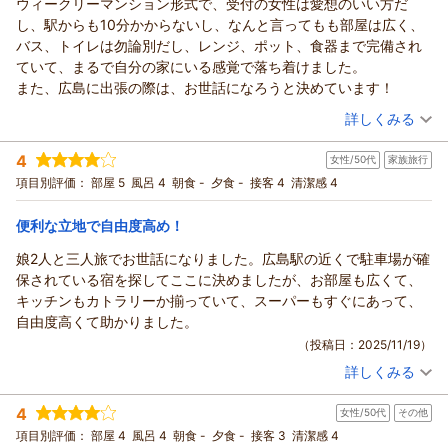
ウィークリーマンション形式で、受付の女性は愛想のいい方だ
清掃・清掃後の点検が行き届いておらず、ご不快な思いをさせ
し、駅からも10分かからないし、なんと言ってもも部屋は広く、
てしまい大変申し訳ございません。
バス、トイレは勿論別だし、レンジ、ポット、食器まで完備され
清掃スタッフにも周知し、清掃後の点検も確実に行うことです
ていて、まるで自分の家にいる感覚で落ち着けました。
べてのお客様に満足いただけるよう努めて参ります。ご意見を
また、広島に出張の際は、お世話になろうと決めています！
いただきありがとうございます。
（投稿日：2025/12/04）
詳しくみる
（返信日：2025/12/16）
宿泊時期：
2025年11月宿泊 (出張)
4
女性/50代
家族旅行
投稿者：
ジュンチャンさん
(男性/60代)
宿泊プラン：
チェックイン21:00まで限定【喫煙】★ハイグレードシングル
項目別評価：
部屋 5
風呂 4
朝食 -
夕食 -
接客 4
清潔感 4
プラン★
シングル
食事なし
宿泊価格帯：
7,001～8,000円(大人一人あたり/税込)
便利な立地で自由度高め！
娘2人と三人旅でお世話になりました。広島駅の近くで駐車場が確
ウィークリーアポイントからの返信
保されている宿を探してここに決めましたが、お部屋も広くて、
フロントの対応や立地を評価いただき、ありがとうございま
キッチンもカトラリーか揃っていて、スーパーもすぐにあって、
す。
自由度高くて助かりました。
ジュンチャン様にお寛ぎいただけたことが何より嬉しく思いま
（投稿日：2025/11/19）
す。
詳しくみる
この度は当館をご利用いただき、誠にありがとうございまし
宿泊時期：
2025年10月宿泊 (家族旅行)
た。
投稿者：
ママさん
(女性/50代)
4
ぜひまたのお越しを心よりお待ちしております。
女性/50代
その他
宿泊プラン：
チェックイン21:00まで限定【禁煙】★ピカピカ家族旅行応援
★３名様までプラン★
和洋室
食事なし
項目別評価：
部屋 4
風呂 4
朝食 -
夕食 -
接客 3
清潔感 4
（返信日：2025/12/05）