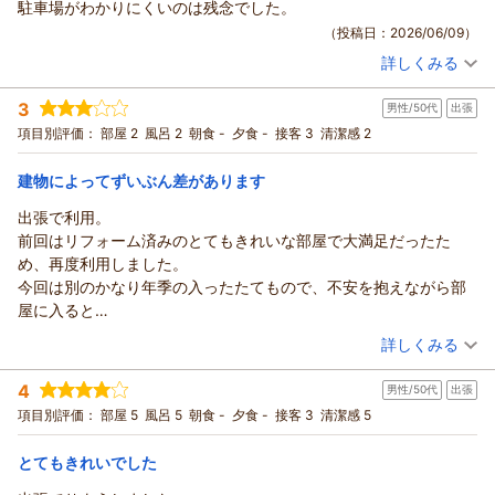
駐車場がわかりにくいのは残念でした。
（投稿日：2026/06/09）
詳しくみる
宿泊時期：
2026年06月宿泊 (夫婦旅行)
投稿者：
トモユキさん
(男性/50代)
3
男性/50代
出張
宿泊プラン：
チェックイン21:00まで限定【喫煙】 ★ダブル2名様までプラ
ン★
ダブル
食事なし
項目別評価：
部屋 2
風呂 2
朝食 -
夕食 -
接客 3
清潔感 2
宿泊価格帯：
4,001～5,000円(大人一人あたり/税込)
建物によってずいぶん差があります
出張で利用。
前回はリフォーム済みのとてもきれいな部屋で大満足だったた
め、再度利用しました。
今回は別のかなり年季の入ったたてもので、不安を抱えながら部
屋に入ると
やはり年季の入った部屋で、じゃっかんカビ臭さがあり、前回と
（投稿日：2026/06/08）
詳しくみる
の落差に驚きました。
宿泊時期：
2026年05月宿泊 (出張)
期待値が高かっただけに、少し残念。
4
男性/50代
出張
投稿者：
やっさんさん
(男性/50代)
宿泊プラン：
チェックイン21:00まで限定【禁煙】★セミダブル2名様までプ
項目別評価：
部屋 5
風呂 5
朝食 -
夕食 -
接客 3
清潔感 5
ラン★
セミダブル
食事なし
宿泊価格帯：
8,001～9,000円(大人一人あたり/税込)
とてもきれいでした