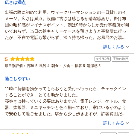
広さは満点
出張の際に初めて利用。ウィークリーマンションの一日貸しのイ
メージ。広さは満点。設備に古さは感じるが清潔感あり。掛け布
団の昭和感がマイナスポイント。朝は9時からしか受付事務所が開
いておらず、当日の朝キャリーケースを預けようと事務所に行っ
たが、不在で電話も繋がらず、渋々持ち帰った。お風呂のお湯が
出ず困ったが、フロントの方がすぐに対応してくれて助かった。
（投稿日：2026/08/06）
詳しくみる
宿泊時期：
2026年08月宿泊 (出張)
5
女性/50代
子連れ旅行
投稿者：
ゆきさん
(男性/50代)
宿泊プラン：
チェックイン21:00まで限定【喫煙】★セミダブル2名様までプ
項目別評価：
部屋 5
風呂 4
朝食 -
夕食 -
接客 5
清潔感 5
ラン★
セミダブル
食事なし
宿泊価格帯：
10,001～11,000円(大人一人あたり/税込)
過ごしやすい
11時に荷物を預かってもらおうと受付へ行ったら、チェックイン
することができ、とても助かりました。
寝巻きは持っていく必要はありますが、電子レンジ、ケトル、食
器、炊飯器、ミニキッチンと色々揃っており、家にいるかのよう
で安心して過ごせました。駅から少し歩きますが、許容範囲だと
思います。ベランダに干す所があったので、近くにコインランド
（投稿日：2026/08/01）
詳しくみる
リーで洗濯もできそうでした。
宿泊時期：
2026年07月宿泊 (子連れ旅行)