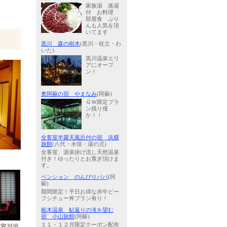
家族湯 蒸湯
付 お料理
部屋食 ぷり
んも人気を頂
いてます
黒川 森の樹木
(黒川・杖立・わ
いた)
黒川温泉エリ
アにオープ
ン！
奥阿蘇の宿 やまなみ
(阿蘇)
ＧＷ限定プラ
ン残り僅
か！！
全客室半露天風呂付の宿 浜膳
旅館
(八代・水俣・湯の児)
全客室、源泉掛け流し天然温泉
付き！ゆったりとお寛ぎ頂けま
す。
ペンション のんびりパパ
(阿
蘇)
期間限定！平日お得な赤牛ビー
フシチュー丼プラン有り！
栃木温泉 鮎返りの滝を望む
宿 小山旅館
(阿蘇)
１１・１２月限定クーポン配布
全室川沿