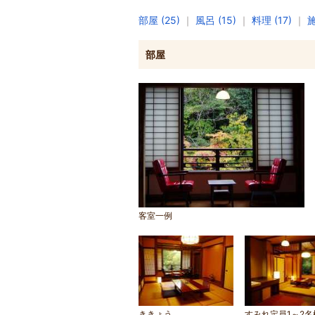
部屋 (25)
｜
風呂 (15)
｜
料理 (17)
｜
施
部屋
客室一例
ききょう
すみれ定員1～2名