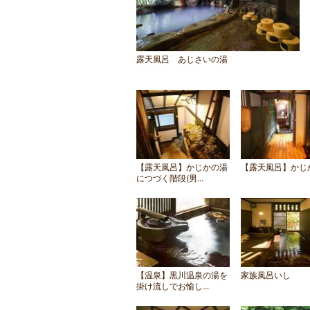
露天風呂 あじさいの湯
【露天風呂】かじかの湯
【露天風呂】かじ
につづく階段(男...
【温泉】黒川温泉の湯を
家族風呂いし
掛け流しでお愉し...