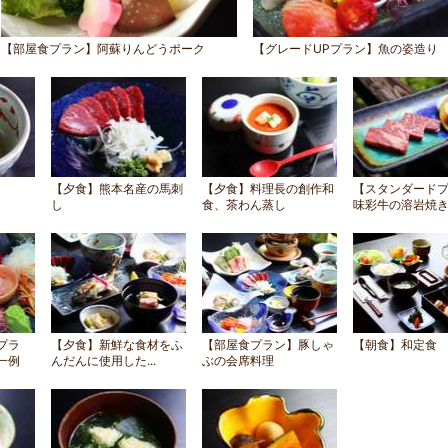
【部屋食プラン】阿蘇りんどうポーク
【グレードUPプラン】魚の姿造り
【夕食】熊本名産の馬刺
【夕食】料理長の創作和
【スタンダード
し
食、茶わん蒸し
味彩牛の溶岩焼
プラ
【夕食】新鮮な食材をふ
【部屋食プラン】豚しゃ
【朝食】和定食
一例
んだんに使用した...
ぶの会席料理