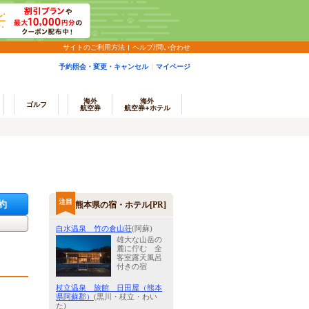
サイトのご利用方法
ヘルプ/問い合わせ
予約照会・変更・キャンセル
マイページ
海外
海外
ゴルフ
航空券
航空券+ホテル
約
熊本県の宿・ホテル[PR]
白水温泉 竹の倉山荘
(阿蘇)
雄大な山岳の
麓に佇む 全
客室露天風呂
付きの宿
杖立温泉 旅館 日田屋（熊本
県阿蘇郡）
(黒川・杖立・わい
た)