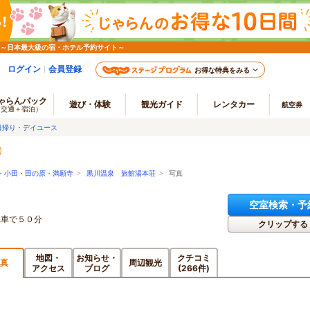
 ～日本最大級の宿・ホテル予約サイト～
ログイン
会員登録
お得な特典をみる
ゃらんパック
遊び・体験
観光ガイド
レンタカー
航空券
（交通＋宿泊）
日帰り・デイユース
・小田・田の原・満願寺
>
黒川温泉 旅館湯本荘
> 写真
空室検索・予
へ車で５０分
クリップする
地図・
お知らせ・
クチコミ
真
周辺観光
アクセス
ブログ
(266件)