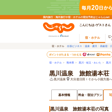
国内旅行・海外旅行や宿・ホテルの宿泊予約はじゃらんnet
こんにちは♪ゲストさん
じ
宿・ホテル
宿・ホテル
出張ビジネス
温泉・露天
高級宿
ポイントがたまる・つかえる
宿・ホテル
>
熊本県
>
黒川・杖立・わいた
>
黒川
黒川温泉 旅館湯本荘
黒川温泉
大分道日田ＩＣから小国方面
基本情報
料金・宿泊プラン
写
黒川温泉 旅館湯本荘の写真