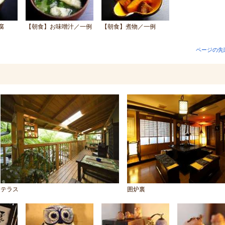
腐
【朝食】お味噌汁／一例
【朝食】煮物／一例
ページの先
テラス
囲炉裏