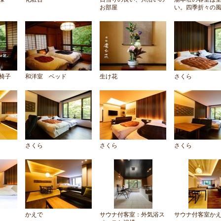
お部屋
い。四季折々の風.
椅子
和洋室 ベッド
生け花
さくら
さくら
さくら
さくら
かえで
サウナ付客室：外気浴ス
サウナ付客室か