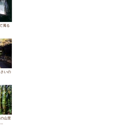
て濁る
じさいの
林の山里
..