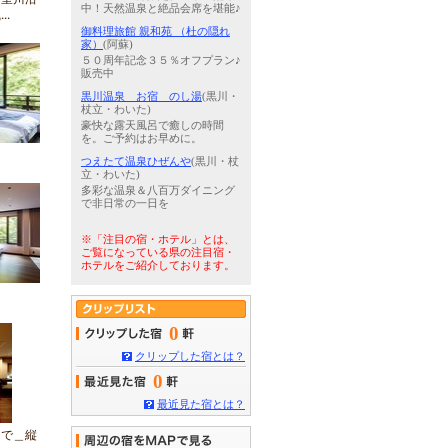
中！天然温泉と絶品会席を堪能♪
..
御料理旅館 親和苑 （杜の隠れ
家）
(阿蘇)
５０周年記念３５％オフプラン♪
販売中
黒川温泉 お宿 のし湯
(黒川・
杖立・わいた)
豪快な露天風呂で癒しの時間
を。ご予約はお早めに。
つえたて温泉ひぜんや
(黒川・杖
立・わいた)
多彩な温泉＆八百万ダイニング
で非日常の一日を
※「注目の宿・ホテル」とは、
ご覧になっている県の注目宿・
ホテルをご紹介しております。
0
クリップした宿とは？
0
最近見た宿とは？
えで＿縦