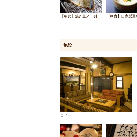
【朝食】焼き魚／一例
【朝食】自家製豆
施設
ロビー