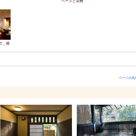
ペースと浴槽
で＿横
ページの先