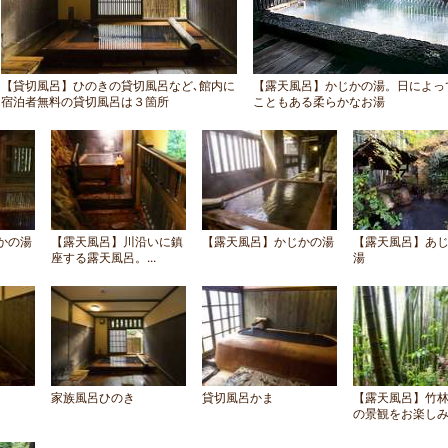
【貸切風呂】ひのきの貸切風呂など､館内に
【露天風呂】かじかの湯。日によっ
宿泊者無料の貸切風呂は３箇所
こともある柔らかなお湯
かの湯
【露天風呂】川沿いに鎮
【露天風呂】かじかの湯
【露天風呂】あ
座する露天風呂。...
湯
家族風呂ひのき
貸切風呂かま
【露天風呂】竹
の景観をお楽しみ.