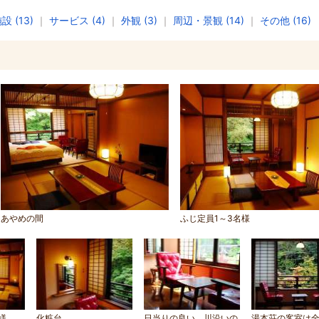
設 (13)
｜
サービス (4)
｜
外観 (3)
｜
周辺・景観 (14)
｜
その他 (16)
あやめの間
ふじ定員1～3名様
様
化粧台
日当りの良い、川沿いの
湯本荘の客室は