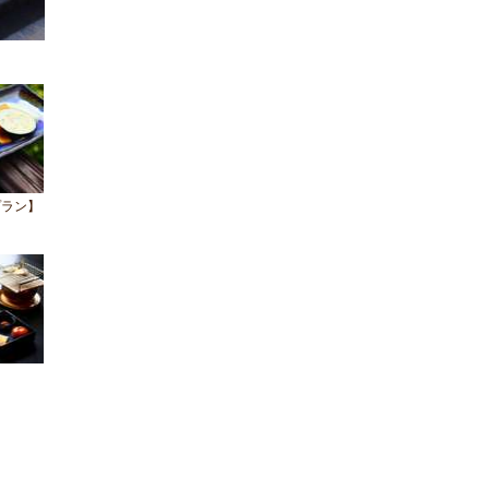
プラン】
き