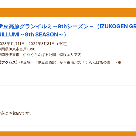
原
伊豆高原グランイルミ～9thシーズン～（IZUKOGEN G
NILLUMI～9th SEASON～）
2023年11月11日～2024年8月31日（予定）
静岡県伊東市富戸1090
静岡県伊東市 伊豆ぐらんぱる公園 特設エリア内
【アクセス】
伊豆急行「伊豆高原駅」から東海バス「ぐらんぱる公園」下車
分
策にお勧めです。