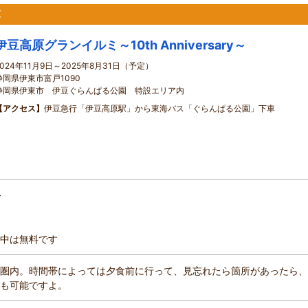
原
伊豆高原グランイルミ～10th Anniversary～
2024年11月9日～2025年8月31日（予定）
静岡県伊東市富戸1090
静岡県伊東市 伊豆ぐらんぱる公園 特設エリア内
【アクセス】
伊豆急行「伊豆高原駅」から東海バス「ぐらんぱる公園」下車
分
中は無料です
圏内。時間帯によっては夕食前に行って、見忘れたら箇所があったら、
も可能ですよ。