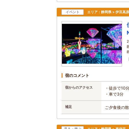
イベント
エリア：
静岡県 > 伊豆高
宿のコメント
宿からのアクセス
・徒歩で10
・車で3分
補足
ご夕食後の散
見る・遊ぶ
エリア：
静岡県 > 東伊豆