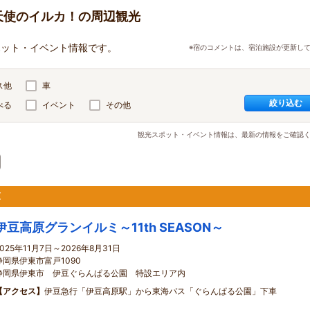
天使のイルカ！の周辺観光
ポット・イベント情報です。
※宿のコメントは、宿泊施設が更新し
ス他
車
絞り込む
べる
イベント
その他
観光スポット・イベント情報は、最新の情報をご確認
原
伊豆高原グランイルミ～11th SEASON～
2025年11月7日～2026年8月31日
静岡県伊東市富戸1090
静岡県伊東市 伊豆ぐらんぱる公園 特設エリア内
【アクセス】
伊豆急行「伊豆高原駅」から東海バス「ぐらんぱる公園」下車