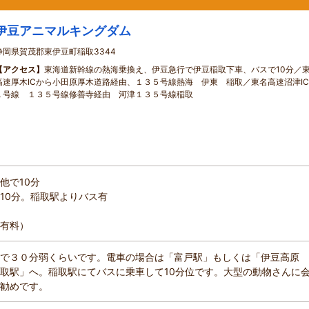
伊豆アニマルキングダム
静岡県賀茂郡東伊豆町稲取3344
【アクセス】
東海道新幹線の熱海乗換え、伊豆急行で伊豆稲取下車、バスで10分／
高速厚木ICから小田原厚木道路経由、１３５号線熱海 伊東 稲取／東名高速沼津I
１号線 １３５号線修善寺経由 河津１３５号線稲取
他で10分
10分。稲取駅よりバス有
有料）
で３０分弱くらいです。電車の場合は「富戸駅」もしくは「伊豆高原
取駅」へ。稲取駅にてバスに乗車して10分位です。大型の動物さんに
勧めです。