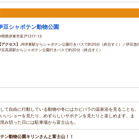
原
伊豆シャボテン動物公園
静岡県伊東市富戸1317-13
【アクセス】
JR伊東駅からシャボテン公園行きバスで約35分（終点すぐ）／伊豆急
伊豆高原駅からシャボテン公園行きバスで約20分（終点すぐ）
して自由に行動している動物や冬にはカピバラの温泉浴を見ることも。
いいショーを見たり、めずらしいサボテンを見たりと楽しめます。ま
澄み切った日には駐車場から富士山も。
テン動物公園キリンさんと富士山！！