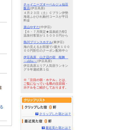
チャイニーズオーベルジュ仙豆
飯店
(伊豆高原)
４月２３日（土）Ｃプラン伊勢
海老ふかひれ鮑付コースが平日
料金
楽山やすだ
(中伊豆)
【６・７月限定★温泉総力祭】
温泉付客室が１５０００円から
熱川プリンスホテル
(東伊豆)
海の見えるお部屋で♪最大１００
００円割引のクーポン配布中☆
伊豆高原 山之辺の宿 桜舞
～ohbu～
(伊豆高原)
伊豆高原エリア人気宿ランキン
グ９年連続第１位
※「注目の宿・ホテル」とは、
ご覧になっている県の注目宿・
ま
ホテルをご紹介しております。
0
る
クリップした宿とは？
0
最近見た宿とは？