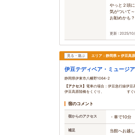
やっと２頭に
気がついて～
お勧めかも？
更新 : 2025/10/
見る・遊ぶ
エリア：
静岡県 > 伊豆高
伊豆テディベア・ミュージア
静岡県伊東市八幡野1064-2
【アクセス】
電車の場合：伊豆急行線伊豆
伊豆高原陸橋をくぐり、 すぐの「
宿のコメント
宿からのアクセス
・車で10分
補足
当館へお越し