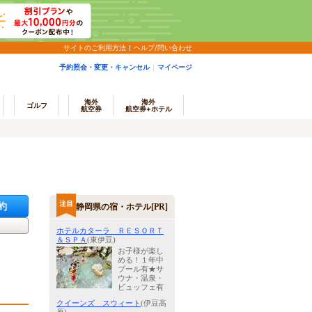
サイトのご利用方法
ヘルプ/問い合わせ
予約照会・変更・キャンセル
マイページ
海外
海外
ゴルフ
航空券
航空券+ホテル
約
静岡県の宿・ホテル[PR]
ホテルカターラ ＲＥＳＯＲＴ
＆ＳＰＡ
(東伊豆)
お子様が楽し
める！１年中
プール有★サ
ウナ・温泉・
ビュッフェ有
クイーンズ スウィート
(伊豆高