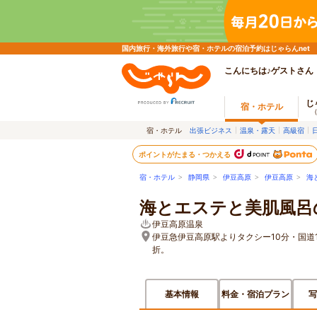
国内旅行・海外旅行や宿・ホテルの宿泊予約はじゃらんnet
こんにちは♪ゲストさん
じ
宿・ホテル
宿・ホテル
出張ビジネス
温泉・露天
高級宿
ポイントがたまる・つかえる
宿・ホテル
>
静岡県
>
伊豆高原
>
伊豆高原
>
海
海とエステと美肌風呂
伊豆高原温泉
伊豆急伊豆高原駅よりタクシー10分・国道
折。
基本情報
料金・宿泊プラン
写