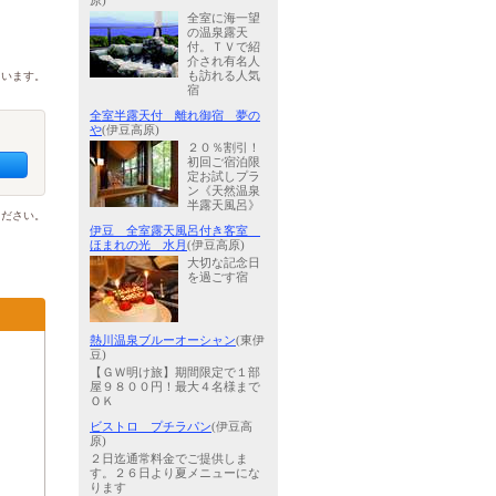
原)
全室に海一望
の温泉露天
付。ＴＶで紹
介され有名人
ています。
も訪れる人気
宿
全室半露天付 離れ御宿 夢の
や
(伊豆高原)
２０％割引！
初回ご宿泊限
定お試しプラ
ン《天然温泉
半露天風呂》
ください。
伊豆 全室露天風呂付き客室
ほまれの光 水月
(伊豆高原)
大切な記念日
を過ごす宿
熱川温泉ブルーオーシャン
(東伊
豆)
【ＧＷ明け旅】期間限定で１部
屋９８００円！最大４名様まで
ＯＫ
ビストロ プチラパン
(伊豆高
原)
２日迄通常料金でご提供しま
す。２６日より夏メニューにな
ります