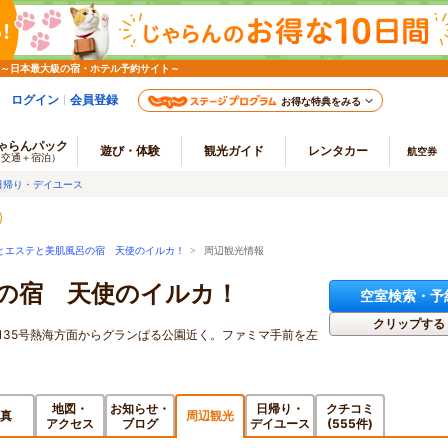
 ～日本最大級の宿・ホテル予約サイト～
ログイン
会員登録
お得な特典をみる
ゃらんパック
遊び・体験
観光ガイド
レンタカー
航空券
（交通＋宿泊）
日帰り・デイユース
とエステと美肌風呂の宿 天使のイルカ！
> 周辺観光情報
の宿 天使のイルカ！
空室検索・予
クリップする
135号熱海方面からグランぱる公園近く。ファミマ手前を左
地図・
お知らせ・
日帰り・
クチコミ
真
周辺観光
アクセス
ブログ
デイユース
(555件)