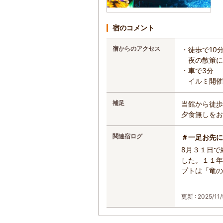
宿のコメント
宿からのアクセス
・徒歩で10
夜の散策に
・車で3分
イルミ開催
補足
当館から徒歩
夕食無しをお
関連宿ログ
＃一足お先に
8月３１日で
した。１１年
プトは「竜の
更新 : 2025/11/