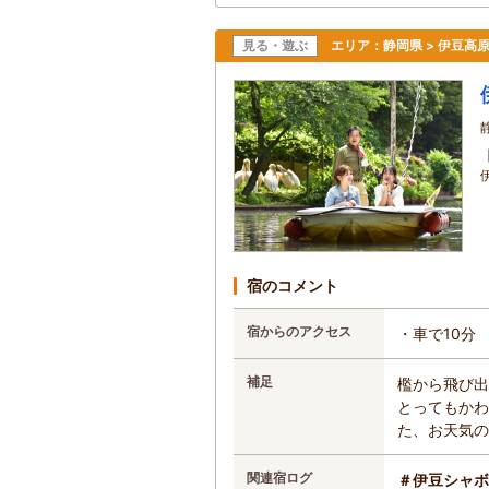
見る・遊ぶ
エリア：
静岡県 > 伊豆高
宿のコメント
宿からのアクセス
・車で10分
補足
檻から飛び出
とってもかわ
た、お天気の
関連宿ログ
＃伊豆シャボ