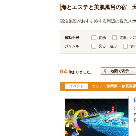
海とエステと美肌風呂の宿 
宿泊施設がおすすめする周辺の観光ス
移動手段
徒歩
電車、バ
ジャンル
見る・遊ぶ
食
64
地図で表示
件ありました。
イベント
エリア：
静岡県 > 伊豆高