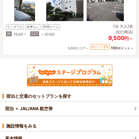
1泊
大人2名
セミダブル
食事なし
禁煙ルーム
合計(税込)
IN
OUT
15:00～
～10:00
9,500
円～
2
ポイント
%
190
9,500スコア～
ポイント～
宿泊と交通のセットプランを探す
宿泊 ＋ JAL/ANA 航空券
施設情報をみる
基本情報