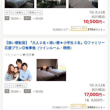
1泊
大人2名
ダブル
食事なし
禁煙ルーム
合計(税込)
IN
OUT
15:00～
～10:00
10,500
円～
2
ポイント
%
210
10,500スコア～
ポイント～
【添い寝歓迎】『大人２名＋添い寝★小学生２名』◎ファミリー
応援プラン◎食事無（ツインルーム・喫煙）
ツインルーム◆喫煙◆
1泊
大人2名
ツイン
食事なし
合計(税込)
IN
OUT
15:00～
～10:00
17,000
円～
1名
8,500円～
2
ポイント
%
340
17,000スコア～
ポイント～