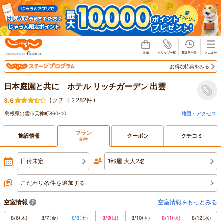
じゃらん
お得な特典をみる
日本庭園と共に ホテル リッチガーデン 出雲
(
クチコミ282件
)
3.6
島根県出雲市天神町860-10
地図・アクセス
プラン
施設情報
クーポン
クチコミ
6件
日付未定
1部屋 大人2名
こだわり条件を追加する
空室情報
空室情報をもっとみる
8/6
(木)
8/7
(金)
8/8
(土)
8/9
(日)
8/10
(月)
8/11
(火)
8/12
(水)