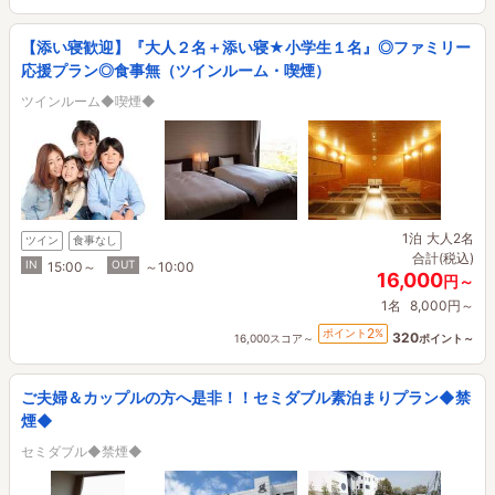
【添い寝歓迎】『大人２名＋添い寝★小学生１名』◎ファミリー
応援プラン◎食事無（ツインルーム・喫煙）
ツインルーム◆喫煙◆
1泊
大人2名
ツイン
食事なし
合計(税込)
IN
OUT
15:00～
～10:00
16,000
円～
1名
8,000円～
2
ポイント
%
320
16,000スコア～
ポイント～
ご夫婦＆カップルの方へ是非！！セミダブル素泊まりプラン◆禁
煙◆
セミダブル◆禁煙◆