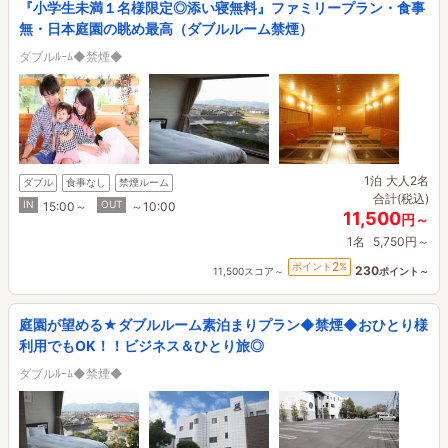
『小学生未満１名様限定◎添い寝無料』ファミリープラン・食事
無・日本庭園の眺め最高（ダブルルーム禁煙）
ダブルﾙｰﾑ◆禁煙◆
1泊
大人2名
ダブル
食事なし
禁煙ルーム
合計(税込)
IN
OUT
15:00～
～10:00
11,500
円～
1名
5,750円～
2
ポイント
%
230
11,500スコア～
ポイント～
庭園が望める★ダブルルーム素泊まりプラン◆禁煙◆おひとり様
利用でもOK！！ビジネス＆ひとり旅◎
ダブルﾙｰﾑ◆禁煙◆