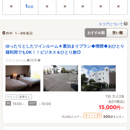
×
×
×
×
×
×
1
部屋
スコアについて
6
おすすめ順
安い順
件中
1
～
6
件表示
ゆったりとしたツインルーム★素泊まりプラン◆喫煙◆おひとり
様利用でもOK！！ビジネス＆ひとり旅◎
ツインルーム◆喫煙◆
1泊
大人2名
ツイン
食事なし
合計(税込)
IN
OUT
15:00～
～10:00
15,000
円～
2
ポイント
%
300
15,000スコア～
ポイント～