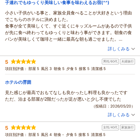
子連れでもゆっくり美味しい食事を味わえるお宿(^^)
小さい子供がいる事と、家族全員食べることが大好きという理由
でこちらのホテルに決めました。
食事が全て美味しくて、すぐ近くにキッズルームがあるので子供
が先に食べ終わってもゆっくりと味わう事ができます。朝食の食
パンが美味しくて珈琲と一緒に最高な朝も過ごせました。
外観も素敵で海外に来たような気分を味わいつつ、お部屋は懐か
（投稿日：2026/05/25）
詳しくみる
しさを感じる落ち着いた雰囲気でとても清潔でした。音は少し響
宿泊時期：
2026年05月宿泊 (家族旅行)
きますが夜も気にならない程度です。メゾネットタイプでしたが
5
男性/60代
夫婦旅行
投稿者：
CPSさん
(女性/40代)
階段にはロック付きのゲートもあり子供が落ちる心配をすること
宿泊プラン：
☆2食付き☆メゾネット★近い！おいしい！うれしい♪☆お子様
項目別評価：
部屋 5
風呂 3
朝食 5
夕食 5
接客 5
清潔感 5
なく安心して眠ることができました。オーナーさんスタッフの皆
歓迎♪☆
和洋室
朝・夕
さんも優しく、気さくに話しかけてくださってありがとうござい
宿泊価格帯：
13,001～14,000円(大人一人あたり/税込)
ホテルの雰囲
ました。
楽しみにしていた富士山はあいにくの曇り空で見えず、熊出没情
見た感じが最高でおもてなしも良かったし料理も良かったです
報があり散歩等はできませんでしたが、次は富士山が見える時期
ただ、泊まる部屋が2階だったが足が悪いと少し不便でした
にまた訪れたいねと皆で話しています。
（投稿日：2026/05/20）
詳しくみる
宿泊時期：
2026年05月宿泊 (夫婦旅行)
投稿者：
takaさん
(男性/60代)
5
女性/40代
家族旅行
宿泊プラン：
☆2食付き☆ベット2つのお部屋★近い！おいしい！うれしい
♪☆
和洋室
朝・夕
項目別評価：
部屋 5
風呂 4
朝食 -
夕食 5
接客 5
清潔感 5