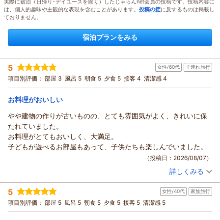
実際に宿泊（日帰り･デイユースを除く）したじゃらんnet会員の投稿です。投稿内容に
は、個人的趣味や主観的な表現を含むことがあります。
投稿の掟
に反するものは掲載し
ておりません。
宿泊プランをみる
5
女性/60代
子連れ旅行
項目別評価：
部屋 3
風呂 5
朝食 5
夕食 5
接客 4
清潔感 4
お料理がおいしい
やや建物の作りが古いものの、とても雰囲気がよく、きれいに保
たれていました。
お料理がとてもおいしく、大満足。
子どもが遊べるお部屋もあって、子供たちも楽しんでいました。
（投稿日：2026/08/07）
詳しくみる
宿泊時期：
2026年08月宿泊 (子連れ旅行)
投稿者：
kinopさん
(女性/60代)
5
女性/40代
家族旅行
宿泊プラン：
★2食付き★メゾネット☆近い！おいしい！うれしい♪☆お子様
歓迎♪☆
和洋室
朝・夕
項目別評価：
部屋 5
風呂 5
朝食 5
夕食 5
接客 5
清潔感 5
宿泊価格帯：
13,001～14,000円(大人一人あたり/税込)