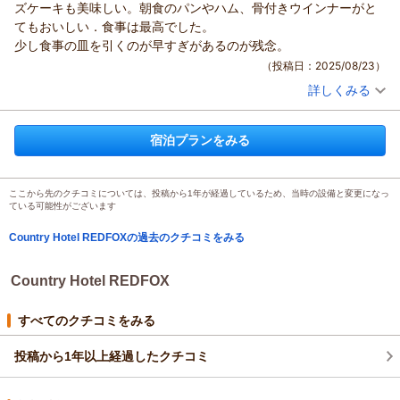
ズケーキも美味しい。朝食のパンやハム、骨付きウインナーがと
てもおいしい．食事は最高でした。
少し食事の皿を引くのが早すぎがあるのが残念。
（投稿日：2025/08/23）
詳しくみる
宿泊時期：
2025年08月宿泊 (子連れ旅行)
投稿者：
はるるさん
(女性/50代)
宿泊プラン：
土、休日【メゾネット】☆近い！おいしい！うれしい♪☆お子
宿泊プランをみる
様歓迎♪☆
和洋室
朝・夕
宿泊価格帯：
13,001～14,000円(大人一人あたり/税込)
ここから先のクチコミについては、投稿から1年が経過しているため、当時の設備と変更になっ
ている可能性がございます
Country Hotel REDFOXの過去のクチコミをみる
Country Hotel REDFOX
すべてのクチコミをみる
投稿から1年以上経過したクチコミ