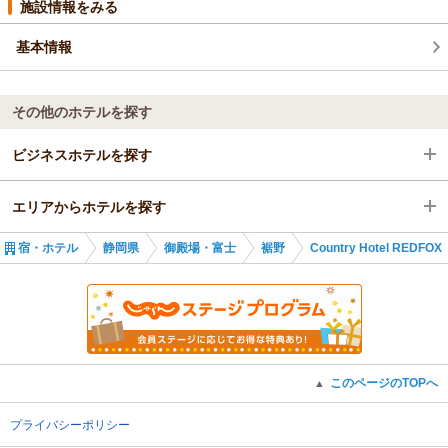
施設情報をみる
基本情報
その他のホテルを探す
ビジネスホテルを探す
エリアからホテルを探す
静岡県
宿・ホテル
静岡県
御殿場・富士
裾野
Country Hotel REDFOX
御殿場・富士
静岡県
裾野
御殿場・富士
御殿場駅
裾野
このページのTOPへ
▲
御殿場駅
プライバシーポリシー