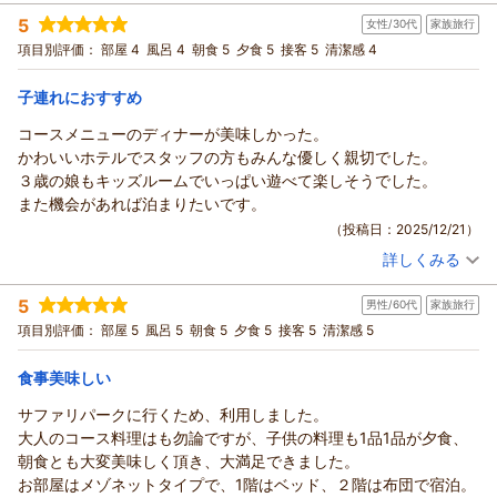
宿泊時期：
2025年12月宿泊 (子連れ旅行)
5
女性/30代
家族旅行
投稿者：
みぃみさん
(女性/30代)
宿泊プラン：
☆2食付き☆ベット2つのお部屋★近い！おいしい！うれしい
項目別評価：
部屋 4
風呂 4
朝食 5
夕食 5
接客 5
清潔感 4
♪☆
和洋室
朝・夕
宿泊価格帯：
13,001～14,000円(大人一人あたり/税込)
子連れにおすすめ
コースメニューのディナーが美味しかった。
かわいいホテルでスタッフの方もみんな優しく親切でした。
３歳の娘もキッズルームでいっぱい遊べて楽しそうでした。
また機会があれば泊まりたいです。
（投稿日：2025/12/21）
詳しくみる
宿泊時期：
2025年12月宿泊 (家族旅行)
投稿者：
リニータさん
(女性/30代)
5
男性/60代
家族旅行
宿泊プラン：
☆2食付き☆【土、休日】5～8名様のお部屋☆近い！おいし
い！うれしい♪☆お子様歓迎♪☆♪♪
和洋室
朝・夕
項目別評価：
部屋 5
風呂 5
朝食 5
夕食 5
接客 5
清潔感 5
宿泊価格帯：
13,001～14,000円(大人一人あたり/税込)
食事美味しい
サファリパークに行くため、利用しました。
大人のコース料理はも勿論ですが、子供の料理も1品1品が夕食、
朝食とも大変美味しく頂き、大満足できました。
お部屋はメゾネットタイプで、1階はベッド、２階は布団で宿泊。