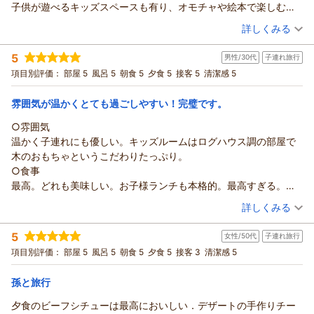
子供が遊べるキッズスペースも有り、オモチャや絵本で楽しむこ
とができました。
（投稿日：2025/11/01）
詳しくみる
娘夫婦と孫との旅行で、大満足な旅行となりました。ありがとう
宿泊時期：
2025年10月宿泊 (家族旅行)
ございました。
5
男性/30代
子連れ旅行
投稿者：
てつちゃんさん (男性/60代)
宿泊プラン：
☆2食付き☆5～8名様のお部屋★近い！おいしい！うれしい
項目別評価：
部屋 5
風呂 5
朝食 5
夕食 5
接客 5
清潔感 5
♪☆お子様歓迎♪☆
和洋室
朝・夕
宿泊価格帯：
13,001～14,000円(大人一人あたり/税込)
雰囲気が温かくとても過ごしやすい！完璧です。
○雰囲気
温かく子連れにも優しい。キッズルームはログハウス調の部屋で
木のおもちゃというこだわりたっぷり。
○食事
最高。どれも美味しい。お子様ランチも本格的。最高すぎる。
○風呂
（投稿日：2025/08/26）
詳しくみる
貸切で大浴場が利用できる。とてもよい。
宿泊時期：
2025年08月宿泊 (子連れ旅行)
○総評
5
女性/50代
子連れ旅行
投稿者：
ともたさん
(男性/30代)
細部にまでこだわりが見られる宿。高原も相まって夏でも爽やか
宿泊プラン：
土、休日【メゾネット】☆近い！おいしい！うれしい♪☆お子
項目別評価：
部屋 5
風呂 5
朝食 5
夕食 5
接客 3
清潔感 5
に過ごせました。ありがとうございました。
様歓迎♪☆
和洋室
朝・夕
宿泊価格帯：
13,001～14,000円(大人一人あたり/税込)
孫と旅行
夕食のビーフシチューは最高においしい．デザートの手作りチー