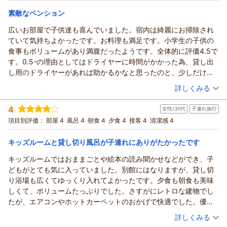
宿泊価格帯：
13,001～14,000円(大人一人あたり/税込)
素敵なペンション
広いお部屋で子供達も喜んでいました。宿内は綺麗にお掃除され
ていて気持ちよかったです。お料理も満足です。小学生の子供の
食事もボリュームがあり満腹だったようです。全体的に評価4.5で
す。0.5-の理由としてはドライヤーに時間がかかった為、貸し出
し用のドライヤーがあれば助かるかなと思ったのと、少しだけ私
には味が優しい味だった事。
（投稿日：2025/12/29）
詳しくみる
可愛らしい家具やお部屋は私好みでした。また機会があれば宿泊
宿泊時期：
2025年12月宿泊 (家族旅行)
したい宿です。ありがとうございました。
4
女性/30代
子連れ旅行
投稿者：
ひろさんさん
(女性/40代)
宿泊プラン：
◇朝食なし◇【土、休日】5～8名様★近い！おいしい！うれし
項目別評価：
部屋 4
風呂 4
朝食 4
夕食 4
接客 4
清潔感 4
い♪☆お子様歓迎♪☆
和洋室
夕のみ
宿泊価格帯：
13,001～14,000円(大人一人あたり/税込)
キッズルームと貸し切り風呂が子連れにありがたかったです
キッズルームではおままごとや絵本の読み聞かせなどができ、子
どもがとても気に入っていました。別館にはなりますが、貸し切
り浴場も広くてゆっくり入れてよかったです。夕食も朝食も美味
しくて、ボリュームたっぷりでした。さすがにレトロな建物でし
たが、エアコンやホットカーペットのおかげで快適でした。優し
く接客していただき、家族でゆっくり過ごすことができました。
（投稿日：2025/12/26）
詳しくみる