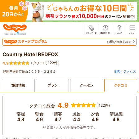
じゃらん
お得な特典をみる
Country Hotel REDFOX
(
クチコミ122件
)
4.9
静岡県裾野市須山２２５５－３２５２
地図・アクセス
施設情報
プラン
クーポン
クチコミ
4.9
クチコミ総合
(122件)
部屋
朝食
接客
風呂
夕食
清潔感
4.8
4.9
4.7
4.4
4.9
4.8
※｢普通=3.0｣が評価時の基準です。