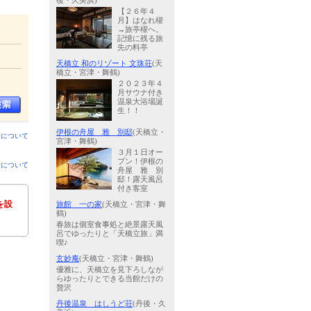
後・久美浜)
【２６年４
月】はなれ櫂
→旅亭櫂へ。
記憶に残る旅
先の料亭
天橋立 和のリゾート 文珠荘
(天
橋立・宮津・舞鶴)
２０２３年４
月サウナ付き
温泉大浴場誕
生！！
伊根の舟屋 雅 別邸
(天橋立・
ンについて
宮津・舞鶴)
３月１日オー
プン！伊根の
金について
舟屋 雅 別
邸！露天風呂
付き客室
を設
旅館 一の家
(天橋立・宮津・舞
鶴)
春旅は個室食事処と絶景露天風
呂でゆったりと「天橋立旅」満
喫♪
玄妙庵
(天橋立・宮津・舞鶴)
優雅に、天橋立を見下ろしなが
らゆったりとできる当館だけの
贅沢
丹後温泉 はしうど荘
(丹後・久