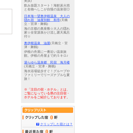
美浜)
飲み放題スタート！海鮮炭火焼
と名物へしこが自慢の温泉宿◎
日本海一望奥伊根温泉 大人の
隠れ宿 油屋別館 和亭
(天橋
立・宮津・舞鶴)
海の京都の奥座敷☆大人の隠れ
家☆全室源泉かけ流し露天風呂
付☆
奥伊根温泉 油屋
(天橋立・宮
津・舞鶴)
伊根の舟屋に一番近い温泉旅
館。伊根の舟屋まで約５キロ♪
湯らゆら温泉郷 民宿 海月楼
(天橋立・宮津・舞鶴)
海水浴場徒歩すぐ！グループや
ファミリーでリーズナブルな夏
旅！
※「注目の宿・ホテル」とは、
ご覧になっている県の注目宿・
ホテルをご紹介しております。
0
クリップした宿とは？
0