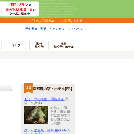
サイトのご利用方法
ヘルプ/問い合わせ
予約照会・変更・キャンセル
マイページ
海外
海外
ゴルフ
航空券
航空券+ホテル
京都府の宿・ホテル[PR]
もう一つの京都 雨情草庵
(丹
後・久美浜)
心地よい歯ご
たえ、噛むほ
どに広がる甘
みが魅力の活
け烏賊
夕日ヶ浦温泉 旅亭 櫂‐KAI‐
(丹