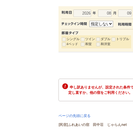
シングル
ツイン
ダブル
トリプル
4ベッド
和室
和洋室
申し訳ありませんが、設定された条件で
定し直すか、他の宿をご利用ください。
ページの先頭に戻る
[民宿]ふれあいの宿 田中荘 じゃらんnet