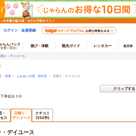
 ～日本最大級の宿・ホテル予約サイト～
ログイン
会員登録
お得な特典をみる
ゃらんパック
遊び・体験
観光ガイド
レンタカー
航空券
（交通＋宿泊）
日帰り・デイユース
立・宮津
>
ふれあいの宿 田中荘
> 日帰り・デイユース
クリップする
駅下車徒歩３分
図・
日帰り・
クチコミ
セス
デイユース
(252件)
り・デイユース