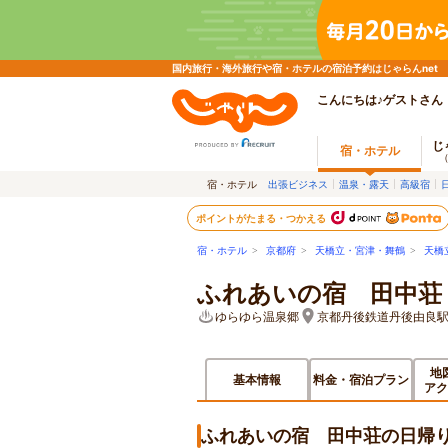
国内旅行・海外旅行や宿・ホテルの宿泊予約はじゃらんnet
こんにちは♪ゲストさん
じ
宿・ホテル
宿・ホテル
出張ビジネス
温泉・露天
高級宿
ポイントがたまる・つかえる
宿・ホテル
>
京都府
>
天橋立・宮津・舞鶴
>
天橋
ふれあいの宿 田中荘
ゆらゆら温泉郷
京都丹後鉄道丹後由良
地
基本情報
料金・宿泊プラン
アク
ふれあいの宿 田中荘の日帰