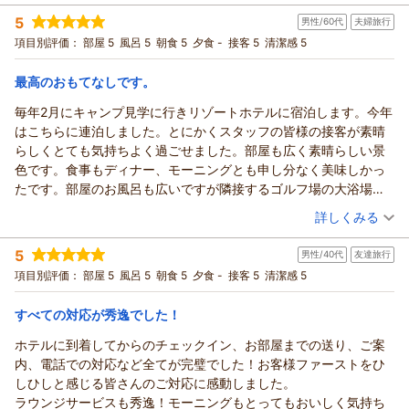
宿泊時期：
2026年07月宿泊 (夫婦旅行)
出があるのはもちろん、お部屋にも多めにセットされていまし
5
男性/60代
夫婦旅行
投稿者：
ちさん
(女性/30代)
た。外出後にシャワーを浴びれました。最近はとても暑いのでお
宿泊プラン：
【ATTA Stay】大人のスローライフ・バカンス（朝食付・クラ
項目別評価：
部屋 5
風呂 5
朝食 5
夕食 -
接客 5
清潔感 5
水のサービスが大変助かりました。お部屋に事前にあるお水と、
ブサービス付）
ツイン
朝のみ
ターンダウン時にも追加されていて、海にいくときは氷の入った
宿泊価格帯：
30,001円以上(大人一人あたり/税込)
最高のおもてなしです。
クーラボックスに入れて渡され、帰り道用にも用意してください
ました。コンビニで飲み物を買うのを忘れてきてしまったのです
毎年2月にキャンプ見学に行きリゾートホテルに宿泊します。今年
が、帰りには余るくらいたくさんいただきました。
はこちらに連泊しました。とにかくスタッフの皆様の接客が素晴
お部屋はクラシックな感じでしたが、清掃はきちんとされており
らしくとても気持ちよく過ごせました。部屋も広く素晴らしい景
清潔感がありました。
色です。食事もディナー、モーニングとも申し分なく美味しかっ
個人的に残念と思ったことは、クーラーがないことです。いわゆ
たです。部屋のお風呂も広いですが隣接するゴルフ場の大浴場も
る家庭にあるようなエアコンはなく、スポットクーラー？のよう
利用しました。またリピートしたくなるホテルでした。
（投稿日：2026/03/10）
詳しくみる
なものだけでした。私たち夫婦は暑がりなので、ふつうくらいの
宿泊時期：
2026年02月宿泊 (夫婦旅行)
方は気にならないかもしれませんが。。。
5
男性/40代
友達旅行
投稿者：
ジュンさん
(男性/60代)
宿泊に関してはとても満足して、年齢制限があることはもちろん
宿泊プラン：
【じゃらん限定・連泊・ディナー1回付】アッタの自然を五感
項目別評価：
部屋 5
風呂 5
朝食 5
夕食 -
接客 5
清潔感 5
のこと施設自体もとても充実していて、ゆっくり過ごすことがで
で味わう美食コースディナー”Essence”
ツイン
朝のみ
きました。寝坊してしまったので、散歩は手短に終わってしまっ
宿泊価格帯：
30,001円以上(大人一人あたり/税込)
すべての対応が秀逸でした！
たのが後悔です。また泊まりたいと思っていますし、他のグルー
プホテルにも興味がわきました。
ホテルに到着してからのチェックイン、お部屋までの送り、ご案
本当に楽しかったです。ありがとうございました。
内、電話での対応など全てが完璧でした！お客様ファーストをひ
しひしと感じる皆さんのご対応に感動しました。
ラウンジサービスも秀逸！モーニングもとってもおいしく気持ち