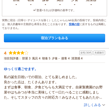
-
-
-
-
-
-
※｢普通=3.0｣が評価時の基準です。
実際に宿泊（日帰り･デイユースを除く）したじゃらんnet会員の投稿です。投稿内容に
は、個人的趣味や主観的な表現を含むことがあります。
投稿の掟
に反するものは掲載し
ておりません。
宿泊プランをみる
4
女性/30代
夫婦旅行
項目別評価：
部屋 3
風呂 4
朝食 5
夕食 -
接客 4
清潔感 4
ゆっくり過ごせます。
私の誕生日祝いでの宿泊、とても楽しめました。
良かった点は、たくさんあります。
まずは食事、朝食、夕食どちらも大満足です。自家製農園のお野
菜やはちみつが本当に美味しくて一口たべるごとに感動しまし
た。そしてスタッフの方々の対応力！みなさんとてもあたたかい
おもてなしで最初から最後までお世話になりっぱなしでした。ま
（投稿日：2026/07/31）
詳しくみる
たサービスもとてもよかったです。海に行くとき用のタオルの貸