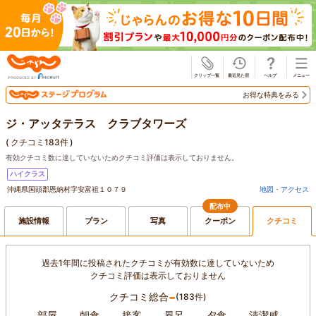
じゃらん
お得な特典をみる
ジ・アッタテラス クラブタワーズ
(
クチコミ183件
)
有効クチコミ数に達していないためクチコミ評価は表示しておりません。
ハイクラス
沖縄県国頭郡恩納村字安富祖１０７９
地図・アクセス
配布中
施設情報
プラン
写真
クーポン
クチコミ
過去1年間に投稿されたクチコミが有効数に達していないため
クチコミ評価は表示しておりません
-
クチコミ総合
(183件)
部屋
朝食
接客
風呂
夕食
清潔感