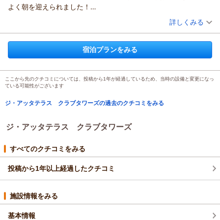
よく朝を迎えられました！
ゴルフプレーもあったのでレイトチェックアウトでしたが、最後
（投稿日：2026/02/02）
詳しくみる
まで気持ちよく見送っていただきました！
宿泊時期：
2026年01月宿泊 (友達旅行)
是非もう一度行きたい！と思える皆さんのサービスでし！！
投稿者：
だいちゃんさん
(男性/40代)
宿泊プランをみる
宿泊プラン：
【じゃらん限定／ゴルフ泊数回付】◆レイトアウト14時◆至福
のゴルフステイ＜朝食付・クラブサービス＞
ツイン
朝のみ
宿泊価格帯：
30,001円以上(大人一人あたり/税込)
ここから先のクチコミについては、投稿から1年が経過しているため、当時の設備と変更になっ
ている可能性がございます
ジ・アッタテラス クラブタワーズの過去のクチコミをみる
ジ・アッタテラス クラブタワーズ
すべてのクチコミをみる
投稿から1年以上経過したクチコミ
施設情報をみる
基本情報