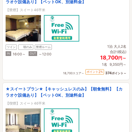
ラオケ設備あり】【ペットOK、別途料金】
【禁煙】スイート46平米
1泊
大人2名
ツイン
朝のみ
禁煙ルーム
合計(税込)
IN
OUT
16:00～
～12:00
18,700
円～
1名
9,350円～
2
ポイント
%
374
18,700スコア～
ポイント～
★スイートプラン★【キャッシュレスのみ】【朝食無料】 【カ
ラオケ設備あり】【ペットOK、別途料金】
【喫煙】スイート46平米