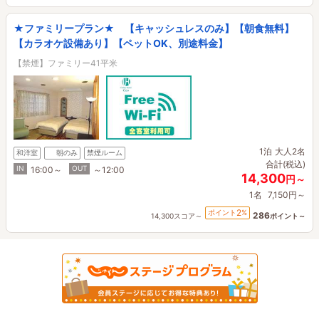
★ファミリープラン★ 【キャッシュレスのみ】【朝食無料】
【カラオケ設備あり】【ペットOK、別途料金】
【禁煙】ファミリー41平米
1泊
大人2名
和洋室
朝のみ
禁煙ルーム
合計(税込)
IN
OUT
16:00～
～12:00
14,300
円～
1名
7,150円～
2
ポイント
%
286
14,300スコア～
ポイント～