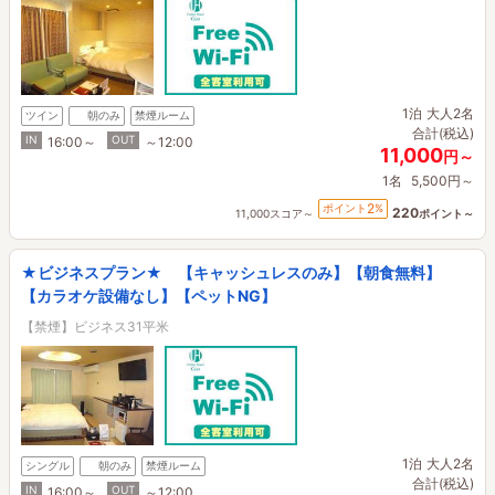
1泊
大人2名
ツイン
朝のみ
禁煙ルーム
合計(税込)
IN
OUT
16:00～
～12:00
11,000
円～
1名
5,500円～
2
ポイント
%
220
11,000スコア～
ポイント～
★ビジネスプラン★ 【キャッシュレスのみ】【朝食無料】
【カラオケ設備なし】【ペットNG】
【禁煙】ビジネス31平米
1泊
大人2名
シングル
朝のみ
禁煙ルーム
合計(税込)
IN
OUT
16:00～
～12:00