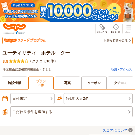
じゃらん
お得な特典をみる
ユーティリティ ホテル クー
(
クチコミ16件
)
3.8
千葉県山武郡横芝光町栗山４７１１
地図・アクセス
プラン
施設情報
写真
クーポン
クチコミ
8件
日付未定
1部屋 大人2名
こだわり条件を追加する
スコアについて