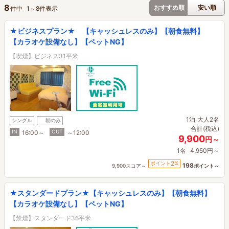
8
おすすめ順
安い順
件中
1
～
8
件表示
★ビジネスプラン★ 【キャッシュレスのみ】【朝食無料】
【カラオケ設備なし】【ペットNG】
【喫煙】ビジネス31平米
1泊
大人2名
シングル
朝のみ
合計(税込)
IN
OUT
16:00～
～12:00
9,900
円～
1名
4,950円～
2
ポイント
%
198
9,900スコア～
ポイント～
★スタンダードプラン★【キャッシュレスのみ】【朝食無料】
【カラオケ設備なし】【ペットNG】
【禁煙】スタンダード36平米