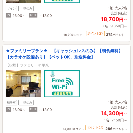
1泊
大人2名
ツイン
朝のみ
合計(税込)
IN
OUT
16:00～
～12:00
18,700
円～
1名
9,350円～
2
ポイント
%
374
18,700スコア～
ポイント～
★ファミリープラン★ 【キャッシュレスのみ】【朝食無料】
【カラオケ設備あり】【ペットOK、別途料金】
【喫煙】ファミリー41平米
1泊
大人2名
和洋室
朝のみ
合計(税込)
IN
OUT
16:00～
～12:00
14,300
円～
1名
7,150円～
2
ポイント
%
286
14,300スコア～
ポイント～