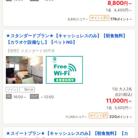
8,800
円～
1名
4,400円～
2
ポイント
%
176
8,800スコア～
ポイント～
★スタンダードプラン★【キャッシュレスのみ】【朝食無料】
【カラオケ設備なし】【ペットNG】
【喫煙】スタンダード36平米
1泊
大人2名
ツイン
朝のみ
合計(税込)
IN
OUT
16:00～
～12:00
11,000
円～
1名
5,500円～
2
ポイント
%
220
11,000スコア～
ポイント～
★スイートプラン★【キャッシュレスのみ】【朝食無料】 【カ