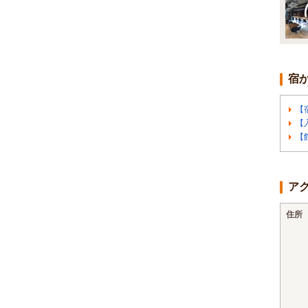
宿
【
【
【
ア
住所