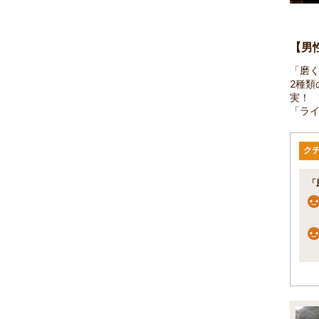
【男
「磨
2種類
実！
「ラ
ク
「