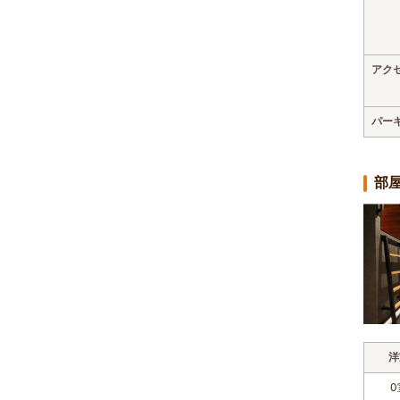
アク
パー
部
洋
0