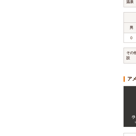
温泉
男
0
その
設
ア