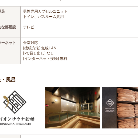
補足
男性専用カプセルユニット
トイレ、バスルーム共用
的な部屋設
テレビ
ターネット
全室対応
[接続方法] 無線LAN
[PC貸し出し] なし
[インターネット接続] 無料
泉・風呂