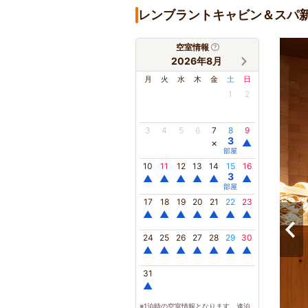
レンブラントキャビン＆スパ
空室情報
2026年8月
月
火
水
木
金
土
日
1
2
3
4
5
6
7
8
9
3
×
▲
部屋
10
11
12
13
14
15
16
3
▲
▲
▲
▲
▲
▲
部屋
17
18
19
20
21
22
23
▲
▲
▲
▲
▲
▲
▲
24
25
26
27
28
29
30
▲
▲
▲
▲
▲
▲
▲
31
▲
※1泊時の空室情報となります。連泊