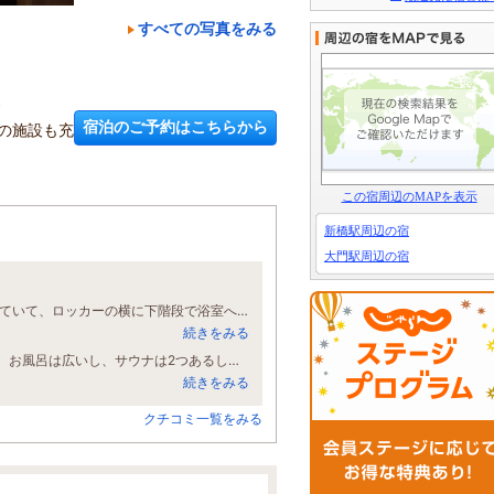
すべての写真をみる
す
宿泊のご予約はこちらから
の施設も充
この宿周辺のMAPを表示
新橋駅周辺の宿
大門駅周辺の宿
繁華街のど真ん中、金曜日夜行ったのでかなり周りは混雑 なかなか面白い構造していて、ロッカーの横に下階段で浴室へ、更に浴室中から下階段でサウナ ちょっと床が滑りやすいところあり、転んで浴槽角にぶつからないか不安しつつ歩いていましたが、浴槽、サウナ自体は想像通りよかったです。 全体的にコンパクトな作りなので、カプセル部屋探してトイレに入ってしまったりしましたので注意 朝食でパン３つ付いていてどれも美味しかった 受付周りが狭くチェックアウト時に混雑していました
続きをみる
初めて利用なので、とても不安でしたが利用して見たら凄く快適に過ごせました。お風呂は広いし、サウナは2つあるし、朝食のパンは無料、コーヒーまで無料は助かります！ 駅からもすぐなので便利です。また東京来る機会があれば必ず利用します。
続きをみる
クチコミ一覧をみる