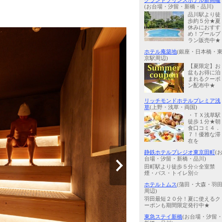
グランドプリンスホテル新高輪
(お台場・汐留・新橋・品川)
品川駅より徒
歩約５分★夏
休みにおすす
め！プールプ
ラン販売中★
ホテル庵築地
(銀座・日本橋・
京駅周辺)
【夏限定】お
盆もお得に泊
まれるクーポ
ン配布中★
リッチモンドホテルプレミア浅
草
(上野・浅草・両国)
・ＴＸ浅草駅
徒歩１分★朝
食口コミ４．
７！優雅な滞
在を
静鉄ホテルプレジオ東京田町
(
台場・汐留・新橋・品川)
田町駅より徒歩５分☆全室禁
煙・バス・トイレ別☆
ホテルトムス
(蒲田・大森・羽
周辺)
羽田最短２０分！夏に使えるク
ーポンも期間限定発行中★
東急ステイ新橋
(お台場・汐留