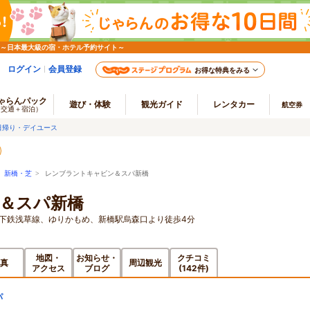
 ～日本最大級の宿・ホテル予約サイト～
ログイン
会員登録
お得な特典をみる
ゃらんパック
遊び・体験
観光ガイド
レンタカー
航空券
（交通＋宿泊）
日帰り・デイユース
>
新橋・芝
> レンブラントキャビン＆スパ新橋
＆スパ新橋
地下鉄浅草線、ゆりかもめ、新橋駅烏森口より徒歩4分
地図・
お知らせ・
クチコミ
真
周辺観光
アクセス
ブログ
(142件)
パ