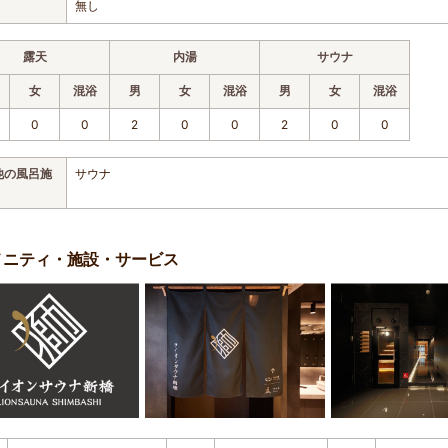
無し
露天
内湯
サウナ
女
混浴
男
女
混浴
男
女
混浴
0
0
2
0
0
2
0
0
他の風呂施
サウナ
メニティ・施設・サービス