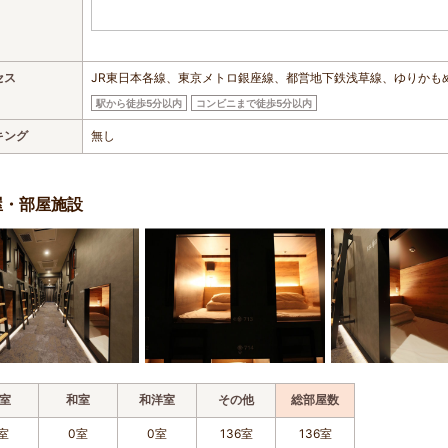
セス
JR東日本各線、東京メトロ銀座線、都営地下鉄浅草線、ゆりかも
駅から徒歩5分以内
コンビニまで徒歩5分以内
キング
無し
屋・部屋施設
室
和室
和洋室
その他
総部屋数
室
0室
0室
136室
136室