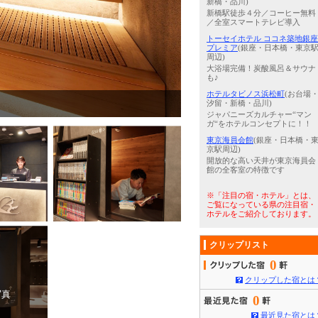
新橋・品川)
新橋駅徒歩４分／コーヒー無料
／全室スマートテレビ導入
トーセイホテル ココネ築地銀座
プレミア
(銀座・日本橋・東京
周辺)
大浴場完備！炭酸風呂＆サウナ
も♪
ホテルタビノス浜松町
(お台場
4
/
5
カプセル内には、テレビ、調
汐留・新橋・品川)
ジャパニーズカルチャー“マン
ガ“をホテルコンセプトに！！
東京海員会館
(銀座・日本橋・
京駅周辺)
開放的な高い天井が東京海員会
館の全客室の特徴です
※「注目の宿・ホテル」とは、
ご覧になっている県の注目宿・
ホテルをご紹介しております。
クリップリスト
0
クリップした宿とは
写真
0
最近見た宿とは