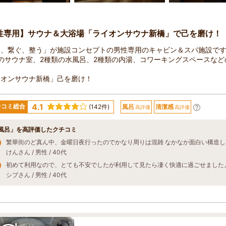
性専用】サウナ＆大浴場「ライオンサウナ新橋」で己を磨け！
く、繋ぐ、整う」が施設コンセプトの男性専用のキャビン＆スパ施設で
のサウナ室、2種類の水風呂、2種類の内湯、コワーキングスペースなど
イオンサウナ新橋」己を磨け！
4.1
チコミ総合
(142件)
風呂
清潔感
高評価
高評価
風呂」を高評価したクチコミ
けんさん / 男性 / 40代
シブさん / 男性 / 40代