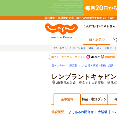
国内旅行・海外旅行や宿・ホテルの宿泊予約はじゃらんnet
こんにちは♪ゲストさん
じ
宿・ホテル
宿・ホテル
出張ビジネス
温泉・露天
高級宿
ポイントがたまる・つかえる
宿・ホテル
>
東京都
>
お台場・汐留・新橋・品川
レンブラントキャビン
JR東日本各線、東京メトロ銀座線、都営
基本情報
料金・宿泊プラン
写
施設概要
よくあるお問合せ
大浴場
ス