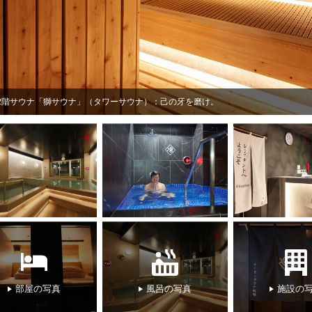
2階サウナ「獅サウナ」（タワーサウナ）：己の牙を磨け。
部屋の写真
風呂の写真
施設の