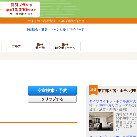
サイトのご利用方法
ヘルプ/問い合わせ
予約照会・変更・キャンセル
マイページ
海外
海外
ゴルフ
航空券
航空券+ホテル
空室検索・予約
東京都の宿・ホテル[PR
クリップする
ダイワロイネットホテル東京大
崎 2026年7月リニューアル
(お
台場・汐留・新橋・品川)
お得な１０日
間参加中♪こ
機会にぜひご
利用くださ
い！