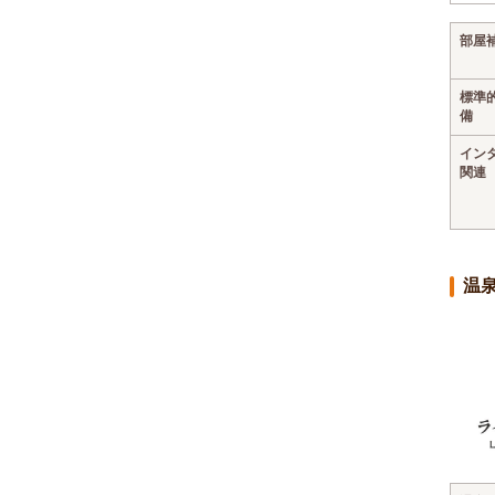
部屋
標準
備
イン
関連
温