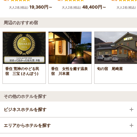
19,360円～
48,400円～
大人2名(税込)
大人2名(税込)
大人2名(税込)
周辺のおすすめ宿
香住 荒神のやどる民
香住 女性を癒す温泉
旬の宿 尾崎屋
宿 三宝 (さんぽう)
宿 川本屋
その他のホテルを探す
ビジネスホテルを探す
エリアからホテルを探す
兵庫県