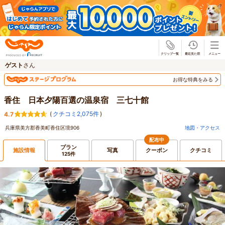
じゃらん
ゲスト
さん
お得な特典をみる
香住 日本夕陽百選の温泉宿 三七十館
(
クチコミ2,075件
)
4.7
兵庫県美方郡香美町香住区境906
地図・アクセス
配布中
プラン
施設情報
写真
クーポン
クチコミ
125件