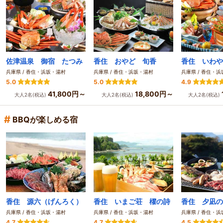
佐津温泉 御宿 たつみ
香住 おやど 旬香
香住 いわや
兵庫県 / 香住・浜坂・湯村
兵庫県 / 香住・浜坂・湯村
兵庫県 / 香住・
5.0
5.0
4.9
41,800円～
18,800円～
大人2名(税込)
大人2名(税込)
大人2名(税込)
#
BBQが楽しめる宿
香住 源六（げんろく）
香住 いまご荘 櫂の詩
香住 夕凪の
兵庫県 / 香住・浜坂・湯村
兵庫県 / 香住・浜坂・湯村
兵庫県 / 香住・
4.7
4.7
4.5