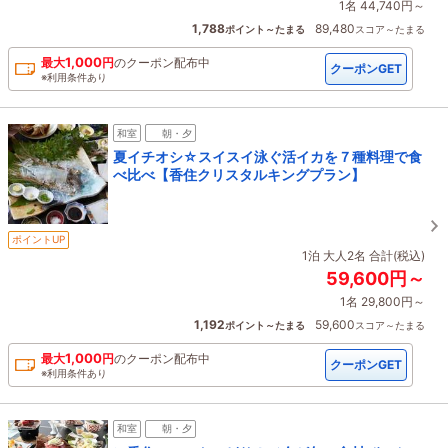
1名 44,740円～
1,788
89,480
ポイント～たまる
スコア～たまる
1,000
最大
円
の
クーポン配布中
クーポンGET
※利用条件あり
和室
朝・夕
夏イチオシ☆スイスイ泳ぐ活イカを７種料理で食
べ比べ【香住クリスタルキングプラン】
ポイントUP
1泊 大人2名 合計(税込)
59,600円～
1名 29,800円～
1,192
59,600
ポイント～たまる
スコア～たまる
1,000
最大
円
の
クーポン配布中
クーポンGET
※利用条件あり
和室
朝・夕