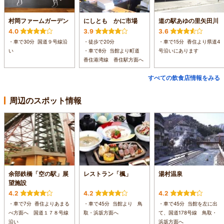
村岡ファームガーデン
にしとも かに市場
道の駅あゆの里矢田川
4.0
3.9
3.6
・車で30分 国道９号線沿
・徒歩で20分
・車で15分 香住より県道4
い
・車で8分 当館より町道
号沿いにあります
香住港湾線 香住駅方面へ
すべての飲食店情報をみる
周辺のスポット情報
余部鉄橋「空の駅」展
レストラン「楓」
湯村温泉
望施設
4.2
4.2
4.2
・車で7分 香住よりあまる
・車で45分 当館より 鳥
・車で45分 当館を左に出
べ方面へ 国道１７８号線
取・浜坂方面へ
て、国道178号線 鳥取・
沿い
浜坂方面へ