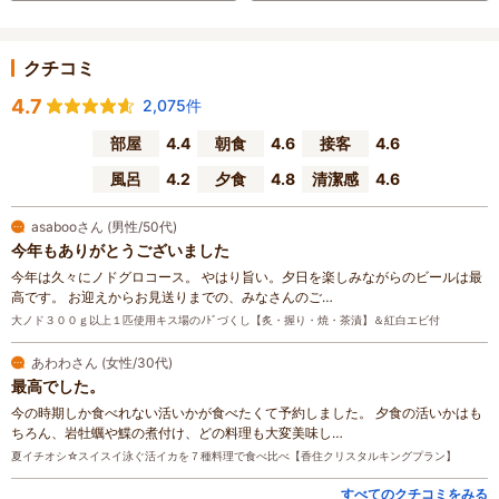
クチコミ
4.7
2,075件
部屋
4.4
朝食
4.6
接客
4.6
風呂
4.2
夕食
4.8
清潔感
4.6
asabooさん (男性/50代)
今年もありがとうございました
今年は久々にノドグロコース。 やはり旨い。夕日を楽しみながらのビールは最
高です。 お迎えからお見送りまでの、みなさんのご…
大ノド３００ｇ以上１匹使用キス場のﾉﾄﾞづくし【炙・握り・焼・茶漬】＆紅白エビ付
あわわさん (女性/30代)
最高でした。
今の時期しか食べれない活いかが食べたくて予約しました。 夕食の活いかはも
ちろん、岩牡蠣や鰈の煮付け、どの料理も大変美味し…
夏イチオシ☆スイスイ泳ぐ活イカを７種料理で食べ比べ【香住クリスタルキングプラン】
すべてのクチコミをみる