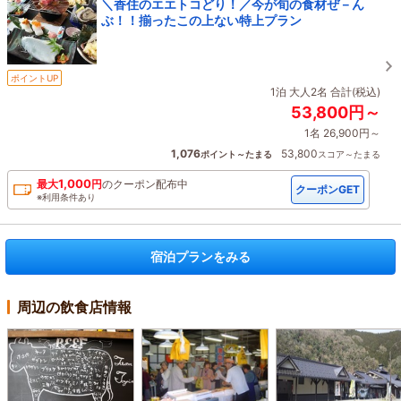
＼香住のエエトコどり！／今が旬の食材ぜ－ん
ぶ！！揃ったこの上ない特上プラン
ポイントUP
1泊 大人2名 合計(税込)
53,800円～
1名 26,900円～
1,076
53,800
ポイント～たまる
スコア～たまる
1,000
最大
円
の
クーポン配布中
クーポンGET
※利用条件あり
宿泊プランをみる
周辺の飲食店情報