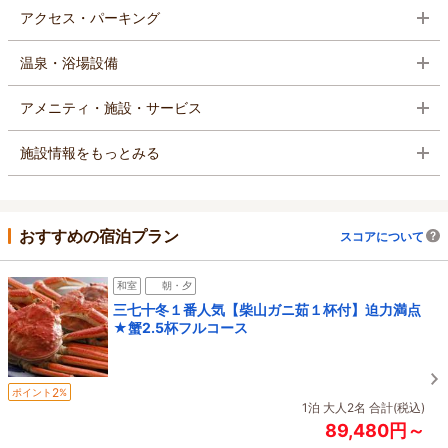
アクセス・パーキング
温泉・浴場設備
アメニティ・施設・サービス
施設情報をもっとみる
おすすめの宿泊プラン
スコアについて
和室
朝・夕
三七十冬１番人気【柴山ガニ茹１杯付】迫力満点
★蟹2.5杯フルコース
2
ポイント
%
1泊 大人2名 合計(税込)
89,480円～