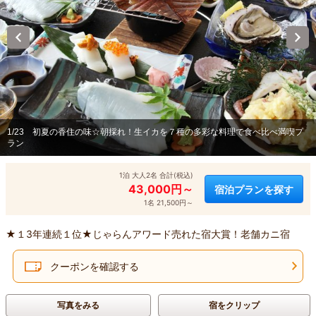
1/23
初夏の香住の味☆朝採れ！生イカを７種の多彩な料理で食べ比べ満喫プ
ラン
1泊 大人2名 合計(税込)
43,000円～
宿泊プランを探す
1名 21,500円～
★１3年連続１位★じゃらんアワード売れた宿大賞！老舗カニ宿
クーポンを確認する
写真をみる
宿をクリップ