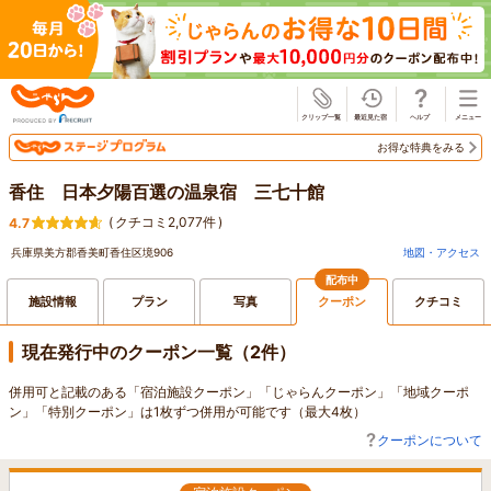
じゃらん
お得な特典をみる
香住 日本夕陽百選の温泉宿 三七十館
(
クチコミ2,077件
)
4.7
兵庫県美方郡香美町香住区境906
地図・アクセス
配布中
施設情報
プラン
写真
クーポン
クチコミ
現在発行中のクーポン一覧（2件）
併用可と記載のある「宿泊施設クーポン」「じゃらんクーポン」「地域クーポ
ン」「特別クーポン」は1枚ずつ併用が可能です（最大4枚）
クーポンについて