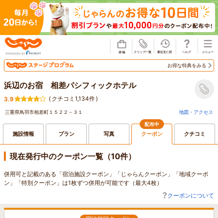
じゃらん
お得な特典をみる
浜辺のお宿 相差パシフィックホテル
(
クチコミ1,134件
)
3.9
三重県鳥羽市相差町１５２２－３１
地図・アクセス
配布中
施設情報
プラン
写真
クーポン
クチコミ
現在発行中のクーポン一覧（10件）
併用可と記載のある「宿泊施設クーポン」「じゃらんクーポン」「地域クーポ
ン」「特別クーポン」は1枚ずつ併用が可能です（最大4枚）
クーポンについて