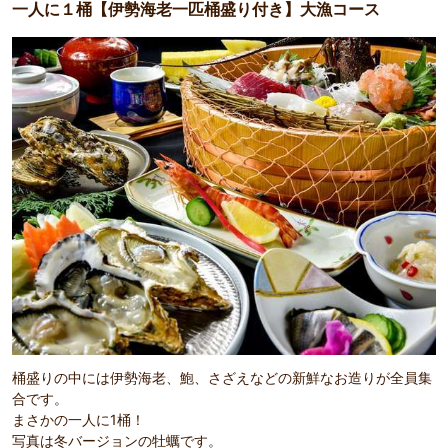
一人に１桶【伊勢海老一匹桶盛り付き】大漁コース
桶盛りの中には伊勢海老、鮑、さざえなどの新鮮なお造りが全員集
合です。
まさかの一人に1桶！
写真は冬バージョンの牡蠣です。