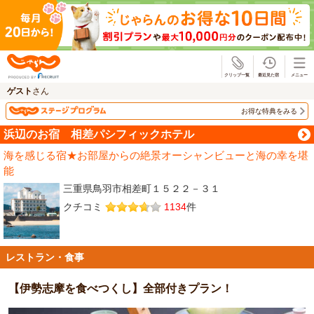
じゃらん
ゲスト
さん
お得な特典をみる
浜辺のお宿 相差パシフィックホテル
海を感じる宿★お部屋からの絶景オーシャンビューと海の幸を堪
能
三重県鳥羽市相差町１５２２－３１
クチコミ
1134
件
レストラン・食事
【伊勢志摩を食べつくし】全部付きプラン！