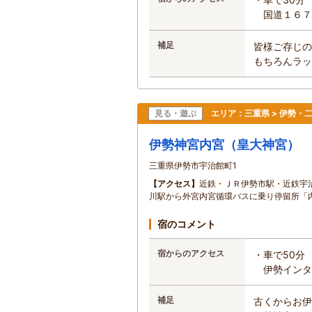
国道１６７
補足
皆様ご存じの
もちろんラッ
見る・遊ぶ
エリア：
三重県 > 伊勢・
伊勢神宮内宮（皇大神宮）
三重県伊勢市宇治館町1
【アクセス】
近鉄・ＪＲ伊勢市駅・近鉄宇治
川駅から外宮内宮循環バスに乗り停留所「内宮
宿のコメント
宿からのアクセス
・車で50分
伊勢インタ
補足
古くからお伊