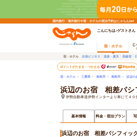
国内旅行・海外旅行や宿・ホテルの宿泊予約はじゃらんnet
こんにちは♪ゲストさん
じ
宿・ホテル
宿・ホテル
出張ビジネス
温泉・露天
高級宿
ポイントがたまる・つかえる
宿・ホテル
>
三重県
>
南鳥羽
>
南鳥羽
>
浜辺の
浜辺のお宿 相差パシ
伊勢自動車道伊勢インターより車にて４０
基本情報
料金・宿泊プラン
写
浜辺のお宿 相差パシフィッ