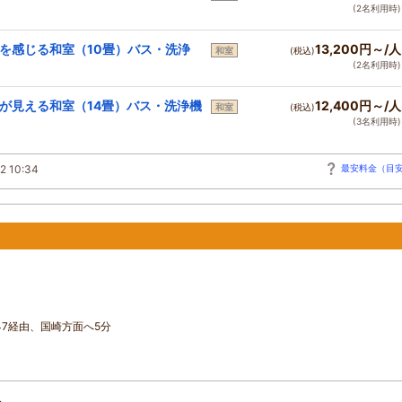
(2名利用時)
を感じる和室（10畳）バス・洗浄
13,200円～/人
和室
(税込)
(2名利用時)
が見える和室（14畳）バス・洗浄機
12,400円～/人
和室
(税込)
(3名利用時)
2 10:34
最安料金（目
47経由、国崎方面へ5分
分