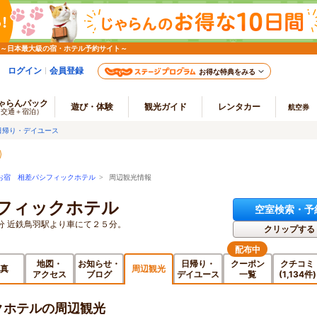
 ～日本最大級の宿・ホテル予約サイト～
ログイン
会員登録
お得な特典をみる
ゃらんパック
遊び・体験
観光ガイド
レンタカー
航空券
（交通＋宿泊）
日帰り・デイユース
お宿 相差パシフィックホテル
> 周辺観光情報
フィックホテル
空室検索・予
分 近鉄鳥羽駅より車にて２５分。
クリップする
配布中
地図・
お知らせ・
日帰り・
クーポン
クチコミ
真
周辺観光
アクセス
ブログ
デイユース
一覧
(1,134件)
クホテルの周辺観光