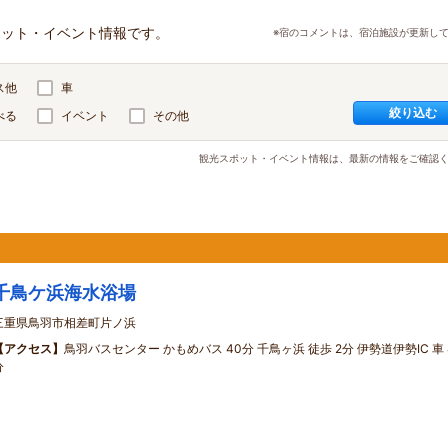
ポット・イベント情報です。
※宿のコメントは、宿泊施設が更新し
ス他
車
絞り込む
べる
イベント
その他
観光スポット・イベント情報は、最新の情報をご確認
千鳥ケ浜海水浴場
三重県鳥羽市相差町片ノ浜
【アクセス】
鳥羽バスセンター かもめバス 40分 千鳥ヶ浜 徒歩 2分 伊勢道伊勢IC 車 
分