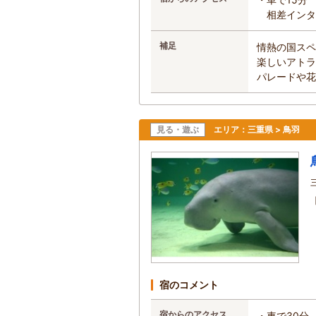
相差インタ
補足
情熱の国スペ
楽しいアトラ
パレードや花
見る・遊ぶ
エリア：
三重県 > 鳥羽
宿のコメント
宿からのアクセス
・車で30分