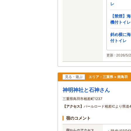
レ
【禁煙】海
機付トイレ
斜め横に海
付トイレ
更新 : 2026/5/2
見る・遊ぶ
エリア：
三重県 > 南鳥羽
神明神社と石神さん
三重県鳥羽市相差町1237
【アクセス】
パールロード相差ICより県道
宿のコメント
宿からのアクセス
・徒歩で10