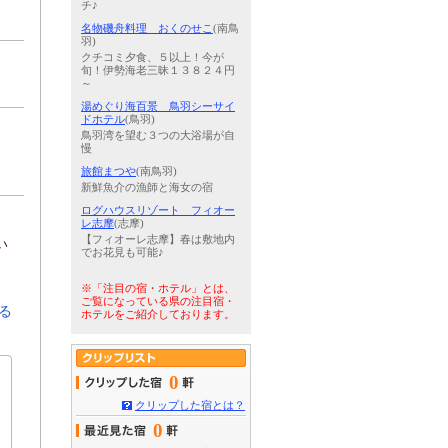
チ♪
名物磯舟料理 おくのせこ
(南鳥
羽)
クチコミ夕食、５以上！今が
旬！伊勢海老三昧１３８２４円
～
湯めぐり海百景 鳥羽シーサイ
ドホテル
(鳥羽)
鳥羽湾を望む３つの大浴場が自
慢
旅館まつや
(南鳥羽)
新鮮魚介の漁師と海女の宿
ログハウスリゾート フィオー
レ志摩
(志摩)
【フィオーレ志摩】春は敷地内
い
でお花見も可能♪
※「注目の宿・ホテル」とは、
ご覧になっている県の注目宿・
る
ホテルをご紹介しております。
0
クリップした宿とは？
0