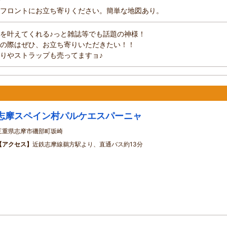
フロントにお立ち寄りください。簡単な地図あり。
を叶えてくれる♪っと雑誌等でも話題の神様！
の際はぜひ、お立ち寄りいただきたい！！
りやストラップも売ってますョ♪
志摩スペイン村パルケエスパーニャ
三重県志摩市磯部町坂崎
【アクセス】
近鉄志摩線鵜方駅より、直通バス約13分