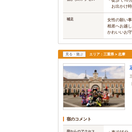
お出かけ時
補足
女性の願い事
相差へお越し
かわいいお守
見る・遊ぶ
エリア：
三重県 > 志摩
宿のコメント
宿からのアクセス
・車で15分