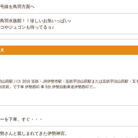
号線を鳥羽方面へ
鳥羽水族館！！珍しいお魚いっぱい♪
コやジュゴンも待ってるョ♪
二見
山田駅 バス 20分 近鉄・JR伊勢市駅・近鉄宇治山田駅または近鉄宇治山田駅・五
前」で下車 伊勢西IC 車 5分 伊勢自動車道伊勢西ICで…
ーを下車、すぐ・・・
勢さんと親しまれてきた伊勢神宮。