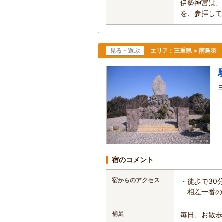
伊勢神宮は、
を、参拝して
見る・遊ぶ
エリア：
三重県 > 南鳥羽
宿のコメント
宿からのアクセス
・徒歩で30
相差一番の
補足
毎日、お散歩