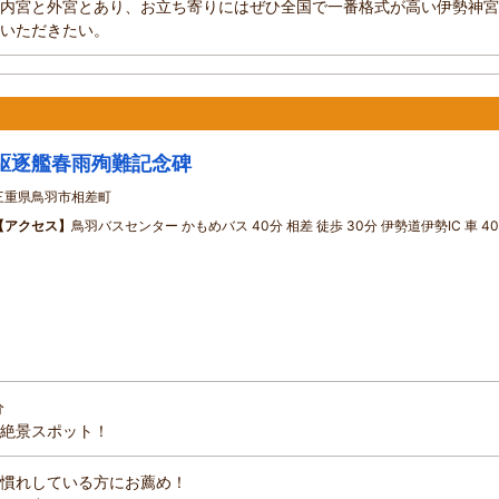
内宮と外宮とあり、お立ち寄りにはぜひ全国で一番格式が高い伊勢神宮
いただきたい。
駆逐艦春雨殉難記念碑
三重県鳥羽市相差町
【アクセス】
鳥羽バスセンター かもめバス 40分 相差 徒歩 30分 伊勢道伊勢IC 車 4
分
絶景スポット！
慣れしている方にお薦め！