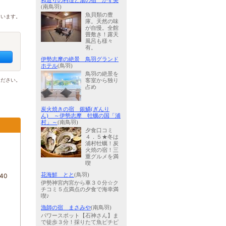
和造りの料理と湯の宿 かず美
(南鳥羽)
魚貝類の豊
ています。
庫。天然の味
が自慢。全館
畳敷き！露天
風呂も様々
有。
伊勢志摩の絶景 鳥羽グランド
ホテル
(鳥羽)
鳥羽の絶景を
ください。
客室から独り
占め
炭火焼きの宿 銀鱗(ぎんり
ん) ～伊勢志摩 牡蠣の国「浦
村」～
(南鳥羽)
夕食口コミ
４．５★冬は
浦村牡蠣！炭
火焼の宿！三
重グルメを満
喫
花海鮮 とと
(鳥羽)
40
伊勢神宮内宮から車３０分☆ク
チコミ５点満点の夕食で海幸満
喫♪
漁師の宿 まさみや
(南鳥羽)
パワースポット【石神さん】ま
で徒歩３分！採りたて魚ピチピ