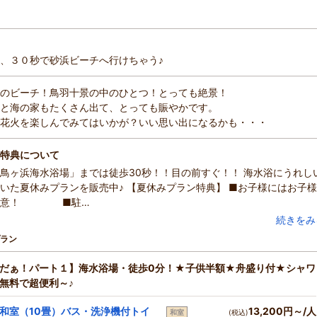
、３０秒で砂浜ビーチへ行けちゃう♪
のビーチ！鳥羽十景の中のひとつ！とっても絶景！
と海の家もたくさん出て、とっても賑やかです。
花火を楽しんでみてはいかが？いい思い出になるかも・・・
特典について
鳥ヶ浜海水浴場」までは徒歩30秒！！目の前すぐ！！ 海水浴にうれし
いた夏休みプランを販売中♪ 【夏休みプラン特典】 ■お子様にはお子様
ご用意！ ■駐…
続きをみ
ラン
だぁ！パート１】海水浴場・徒歩0分！★子供半額★舟盛り付★シャワ
無料で超便利～♪
和室（10畳）バス・洗浄機付トイ
13,200円～/人
和室
(税込)