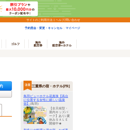
サイトのご利用方法
ヘルプ/問い合わせ
予約照会・変更・キャンセル
マイページ
海外
海外
ゴルフ
航空券
航空券+ホテル
約
三重県の宿・ホテル[PR]
鳥羽ビューホテル花真珠【高台
に位置する女性に嬉しい温泉
宿】
(鳥羽)
【全天候型・
屋内キッズパ
ーク】あり♪夏
休みＳＡＬＥ
開催中★