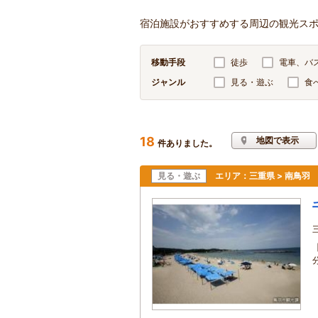
宿泊施設がおすすめする周辺の観光ス
移動手段
徒歩
電車、バ
ジャンル
見る・遊ぶ
食
18
地図で表示
件ありました。
見る・遊ぶ
エリア：
三重県 > 南鳥羽